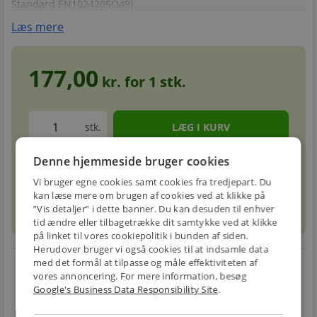
Standard EN10242(ISO49)
Læs mere
177,00
kr. for
1
stk.
stk.
Denne hjemmeside bruger cookies
Forventet leveringstid: 5-8 hverdage
info
circle
Vi bruger egne cookies samt cookies fra tredjepart. Du
kan læse mere om brugen af cookies ved at klikke på
”Vis detaljer” i dette banner. Du kan desuden til enhver
sell
info
Prismatch
tid ændre eller tilbagetrække dit samtykke ved at klikke
på linket til vores cookiepolitik i bunden af siden.
Herudover bruger vi også cookies til at indsamle data
med det formål at tilpasse og måle effektiviteten af
local_shipping
restart_alt
vores annoncering. For mere information, besøg
Google's Business Data Responsibility Site
.
E-MÆRKET
BILLIG
30 DAGES
Handle trygt hos
FRAGT
RETUR