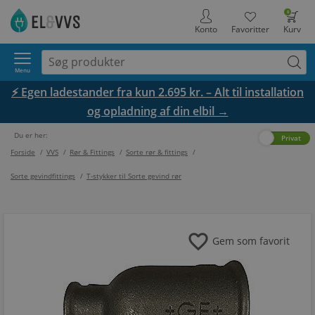
0
Konto
Favoritter
Kurv
Menu
⚡ Egen ladestander fra kun 2.695 kr. – Alt til installation
og opladning af din elbil →
Du er her:
Erhverv
Privat
Forside
/
VVS
/
Rør & Fittings
/
Sorte rør & fittings
/
Sorte gevindfittings
/
T-stykker til Sorte gevind rør
favorite
Gem som favorit