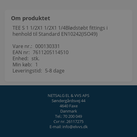
Om produktet
TEE S 1 1/2X1 1/2X1 1/4Blødstøbt fittings i
henhold til Standard EN10242(ISO49)
Vare nr.:
000130331
EAN nr:
7611205114510
Enhed:
stk.
Min køb:
1
Leveringstid:
5-8 dage
NETSALG EL & VVS APS
Søndergårdsvej 44
4640 Faxe
Danmark
Tel.: 70 200 049
Cvr nr. 26117275
E-mail: info@elvvs.dk