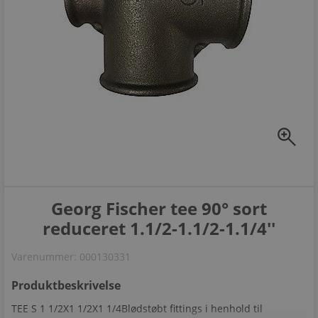
zoom_in
Georg Fischer tee 90° sort
reduceret 1.1/2-1.1/2-1.1/4''
Varenummer:
000130331
Produktbeskrivelse
TEE S 1 1/2X1 1/2X1 1/4Blødstøbt fittings i henhold til