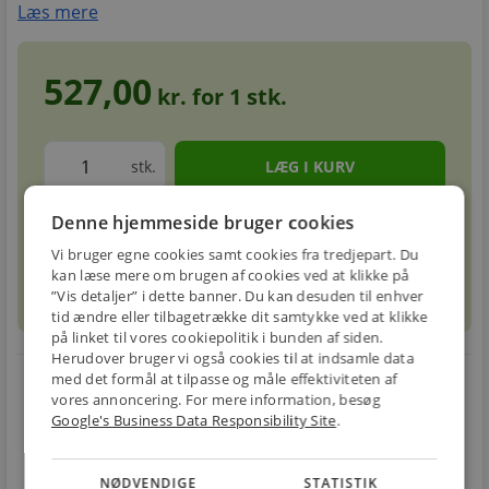
Læs mere
527,00
kr. for
1
stk.
stk.
Denne hjemmeside bruger cookies
Forventet leveringstid: 5-8 hverdage
info
circle
Vi bruger egne cookies samt cookies fra tredjepart. Du
kan læse mere om brugen af cookies ved at klikke på
sell
info
Prismatch
”Vis detaljer” i dette banner. Du kan desuden til enhver
tid ændre eller tilbagetrække dit samtykke ved at klikke
på linket til vores cookiepolitik i bunden af siden.
Herudover bruger vi også cookies til at indsamle data
local_shipping
restart_alt
med det formål at tilpasse og måle effektiviteten af
vores annoncering. For mere information, besøg
E-MÆRKET
Google's Business Data Responsibility Site
.
BILLIG
30 DAGES
Handle trygt hos
FRAGT
RETUR
os
Fra 49,00 kr.
Nem returnering
NØDVENDIGE
STATISTIK