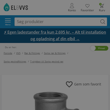
0
Konto
Favoritter
Kurv
Menu
⚡ Egen ladestander fra kun 2.695 kr. – Alt til installation
og opladning af din elbil →
Du er her:
Erhverv
Privat
Forside
/
VVS
/
Rør & Fittings
/
Sorte rør & fittings
/
Sorte gevindfittings
/
T-stykker til Sorte gevind rør
favorite
Gem som favorit