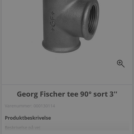
zoom_in
Georg Fischer tee 90° sort 3''
Varenummer:
000130114
Produktbeskrivelse
Beskrivelse på vej