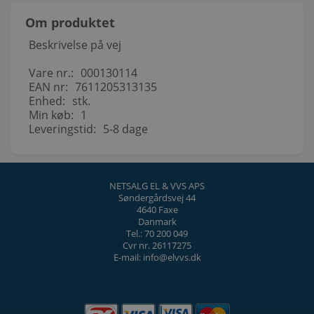
Om produktet
Beskrivelse på vej
Vare nr.:
000130114
EAN nr:
7611205313135
Enhed:
stk.
Min køb:
1
Leveringstid:
5-8 dage
NETSALG EL & VVS APS
Søndergårdsvej 44
4640 Faxe
Danmark
Tel.: 70 200 049
Cvr nr. 26117275
E-mail: info@elvvs.dk