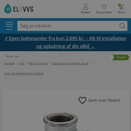
0
Konto
Favoritter
Kurv
Menu
⚡ Egen ladestander fra kun 2.695 kr. – Alt til installation
og opladning af din elbil →
Du er her:
Erhverv
Privat
Forside
/
VVS
/
Rør & Fittings
/
Galvaniseret fittings & rør
/
Teer til Galvaniseret stålrør
favorite
Gem som favorit