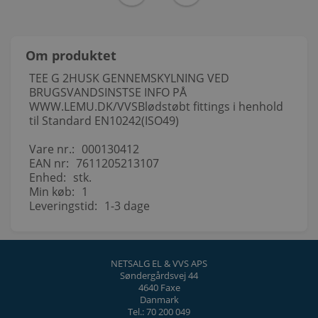
Om produktet
TEE G 2HUSK GENNEMSKYLNING VED
BRUGSVANDSINSTSE INFO PÅ
WWW.LEMU.DK/VVSBlødstøbt fittings i henhold
til Standard EN10242(ISO49)
Vare nr.:
000130412
EAN nr:
7611205213107
Enhed:
stk.
Min køb:
1
Leveringstid:
1-3 dage
NETSALG EL & VVS APS
Søndergårdsvej 44
4640 Faxe
Danmark
Tel.: 70 200 049