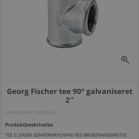
zoom_in
Georg Fischer tee 90° galvaniseret
2''
Varenummer:
000130412
Produktbeskrivelse
TEE G 2HUSK GENNEMSKYLNING VED BRUGSVANDSINSTSE