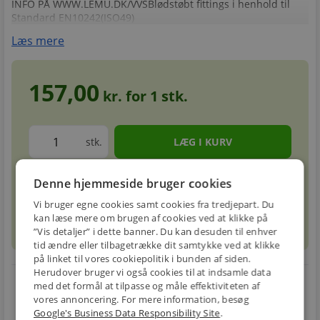
INFO PÅ WWW.LEMU.DK/VVSBlødstøbt fittings i henhold til
Standard EN10242(ISO49)
Læs mere
157,00
kr. for
1
stk.
stk.
Denne hjemmeside bruger cookies
Forventet leveringstid: 1-3 hverdage
info
circle
Vi bruger egne cookies samt cookies fra tredjepart. Du
kan læse mere om brugen af cookies ved at klikke på
sell
info
Prismatch
”Vis detaljer” i dette banner. Du kan desuden til enhver
tid ændre eller tilbagetrække dit samtykke ved at klikke
på linket til vores cookiepolitik i bunden af siden.
Herudover bruger vi også cookies til at indsamle data
local_shipping
restart_alt
med det formål at tilpasse og måle effektiviteten af
vores annoncering. For mere information, besøg
E-MÆRKET
BILLIG
30 DAGES
Google's Business Data Responsibility Site
.