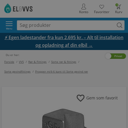
0
Konto
Favoritter
Kurv
Menu
⚡ Egen ladestander fra kun 2.695 kr. – Alt til installation
og opladning af din elbil →
Du er her:
Erhverv
Privat
Forside
/
VVS
/
Rør & Fittings
/
Sorte rør & fittings
/
Sorte gevindfittings
/
Propper m/4-6 kant til Sorte gevind rør
favorite
Gem som favorit