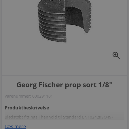
zoom_in
Georg Fischer prop sort 1/8''
Varenummer:
000291101
Produktbeskrivelse
Blødstøbt fittings i henhold til Standard EN10242(ISO49)
Læs mere