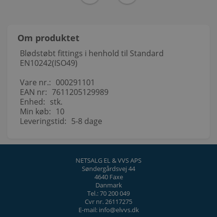
Om produktet
Blødstøbt fittings i henhold til Standard
EN10242(ISO49)
Vare nr.:
000291101
EAN nr:
7611205129989
Enhed:
stk.
Min køb:
10
Leveringstid:
5-8 dage
NETSALG EL & VVS APS
Søndergårdsvej 44
4640 Faxe
Danmark
Tel.: 70 200 049
Cvr nr. 26117275
E-mail: info@elvvs.dk