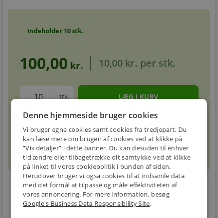
Indeholder
10
stk.
100,00
10,00 kr.
per stk.
kr.
stk.
Denne hjemmeside bruger cookies
Forventet leveringstid: 5-8 hverdage
info
circle
Vi bruger egne cookies samt cookies fra tredjepart. Du
kan læse mere om brugen af cookies ved at klikke på
”Vis detaljer” i dette banner. Du kan desuden til enhver
sell
info
Prismatch
tid ændre eller tilbagetrække dit samtykke ved at klikke
på linket til vores cookiepolitik i bunden af siden.
Herudover bruger vi også cookies til at indsamle data
med det formål at tilpasse og måle effektiviteten af
local_shipping
restart_alt
vores annoncering. For mere information, besøg
Google's Business Data Responsibility Site
.
E-MÆRKET
BILLIG
30 DAGES