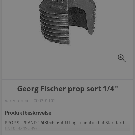
zoom_in
Georg Fischer prop sort 1/4''
Varenummer:
000291102
Produktbeskrivelse
PROP S U/RAND 1/4Blødstøbt fittings i henhold til Standard
EN10242(ISO49)