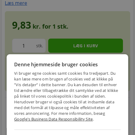
Læs mere
9,83
kr. for
1
stk.
stk.
Denne hjemmeside bruger cookies
Forventet leveringstid: 5-8 hverdage
info
circle
Vi bruger egne cookies samt cookies fra tredjepart. Du
kan læse mere om brugen af cookies ved at klikke på
sell
info
Prismatch
”Vis detaljer” i dette banner. Du kan desuden til enhver
tid ændre eller tilbagetrække dit samtykke ved at klikke
på linket til vores cookiepolitik i bunden af siden.
Herudover bruger vi også cookies til at indsamle data
local_shipping
restart_alt
med det formål at tilpasse og måle effektiviteten af
vores annoncering. For mere information, besøg
E-MÆRKET
BILLIG
30 DAGES
Google's Business Data Responsibility Site
.
Handle trygt hos
FRAGT
RETUR
os
Fra 49,00 kr.
Nem returnering