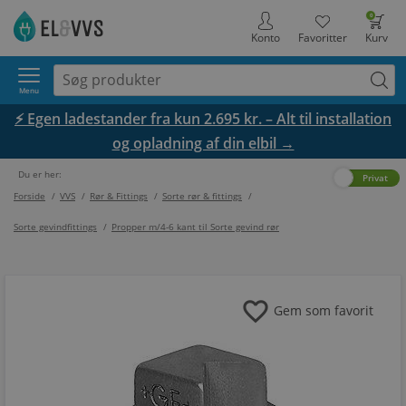
0
Konto
Favoritter
Kurv
Menu
⚡ Egen ladestander fra kun 2.695 kr. – Alt til installation
og opladning af din elbil →
Du er her:
Erhverv
Privat
Forside
/
VVS
/
Rør & Fittings
/
Sorte rør & fittings
/
Sorte gevindfittings
/
Propper m/4-6 kant til Sorte gevind rør
favorite
Gem som favorit