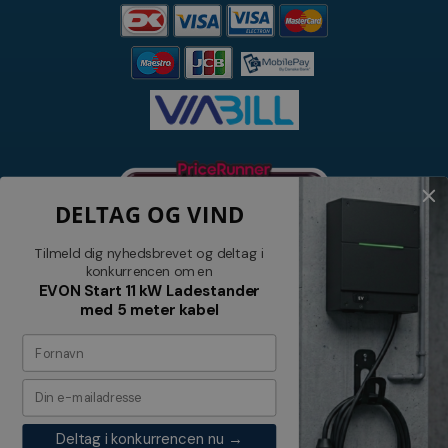
DELTAG OG VIND
Tilmeld dig nyhedsbrevet og deltag i
konkurrencen om en
EVON Start 11 kW Ladestander
med 5 meter kabel
Nyhedsbrev
Tilmeld dig vores nyhedsbrev og
modtag relevante tilbud og nyheder
Deltag i konkurrencen nu →