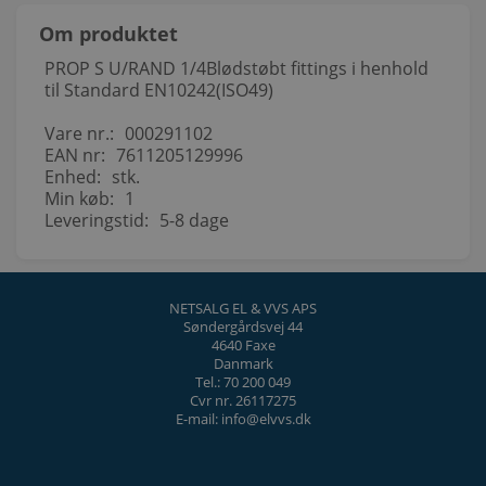
Om produktet
PROP S U/RAND 1/4Blødstøbt fittings i henhold
til Standard EN10242(ISO49)
Vare nr.:
000291102
EAN nr:
7611205129996
Enhed:
stk.
Min køb:
1
Leveringstid:
5-8 dage
NETSALG EL & VVS APS
Søndergårdsvej 44
4640 Faxe
Danmark
Tel.: 70 200 049
Cvr nr. 26117275
E-mail: info@elvvs.dk