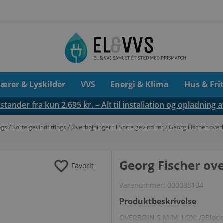
pærer & Lyskilder
VVS
Energi & Klima
Hus & Fri
tander fra kun 2.695 kr. – Alt til installation og opladning a
ngs
/
Sorte gevindfittings
/
Overbøjninger til Sorte gevind rør
/
Georg Fischer overb
favorite
Georg Fischer ove
Favorit
Varenummer:
000085104
Produktbeskrivelse
OVERBØJN S M/M 1/2X1/2Blødstø