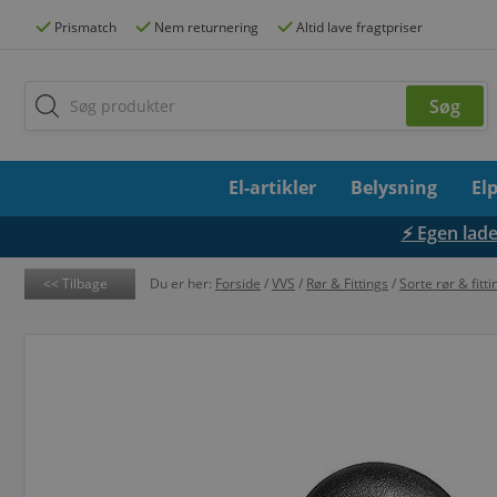
Prismatch
Nem returnering
Altid lave fragtpriser
El-artikler
Belysning
El
⚡ Egen lades
Tilbage
Du er her:
Forside
/
VVS
/
Rør & Fittings
/
Sorte rør & fitti