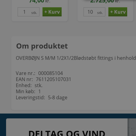
74,00
2.725,00
kr.
kr.
stk.
stk.
Om produktet
OVERBØJN S M/M 1/2X1/2Blødstøbt fittings i henhold
Vare nr.:
000085104
EAN nr:
7611205107031
Enhed:
stk.
Min køb:
1
Leveringstid:
5-8 dage
KONTAKT
INFORMATI
DELTAG OG VIND
NETSALG EL & VVS APS
Blog