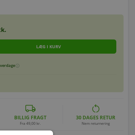
k.
 hverdage
info
local_shipping
restart_alt
BILLIG FRAGT
30 DAGES RETUR
Fra 49,00 kr.
Nem returnering