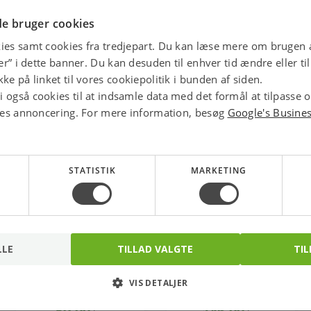
star
4.1 
e bruger cookies
ies samt cookies fra tredjepart. Du kan læse mere om brugen a
jer” i dette banner. Du kan desuden til enhver tid ændre eller t
ke på linket til vores cookiepolitik i bunden af siden.
 også cookies til at indsamle data med det formål at tilpasse 
ores annoncering. For mere information, besøg
Google's Busine
STATISTIK
MARKETING
LLE
TILLAD VALGTE
TIL
Georg Fischer
Georg Fischer
overbøjning sort 3/4''
overbøjning sort 1''
VIS DETALJER
Varenr.: 000085106
Varenr.: 000085108