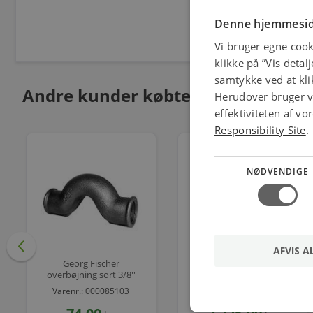
Denne hjemmesid
Vi bruger egne cook
klikke på ”Vis detal
samtykke ved at klik
Andre kunder købte også
Herudover bruger vi
effektiviteten af v
Responsibility Site
.
NØDVENDIGE
AFVIS A
Georg Fischer
Georg Fischer
overbøjning sort 3/8''
overbøjning sort 1/2-
3/4''
Varenr.: 000085103
Varenr.: 000085225