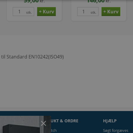
59,00
146,00
kr.
kr.
stk.
stk.
 til Standard EN10242(ISO49)
ON
PRODUKT & ORDRE
HJÆLP
Prismatch
Søgt forgæves