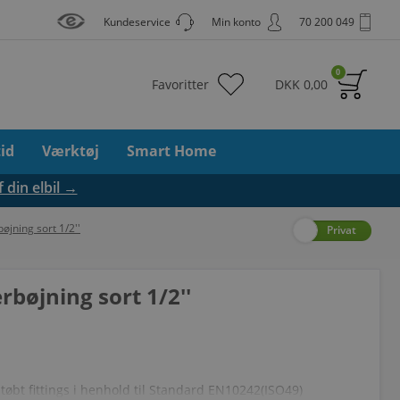
Kundeservice
Min konto
70 200 049
0
Favoritter
DKK
0,00
tid
Værktøj
Smart Home
f din elbil →
øjning sort 1/2''
Erhverv
Privat
rbøjning sort 1/2''
bt fittings i henhold til Standard EN10242(ISO49)