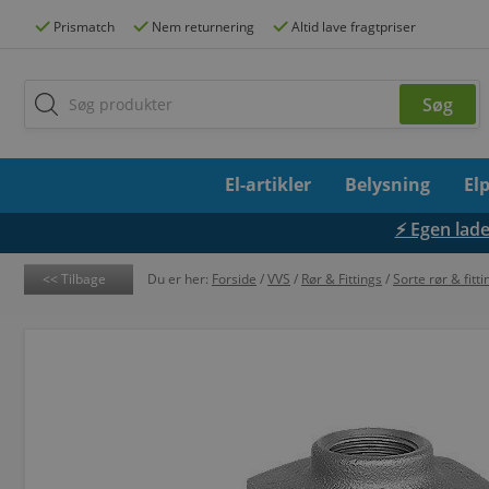
Prismatch
Nem returnering
Altid lave fragtpriser
El-artikler
Belysning
El
⚡ Egen lades
Tilbage
Du er her:
Forside
/
VVS
/
Rør & Fittings
/
Sorte rør & fitti