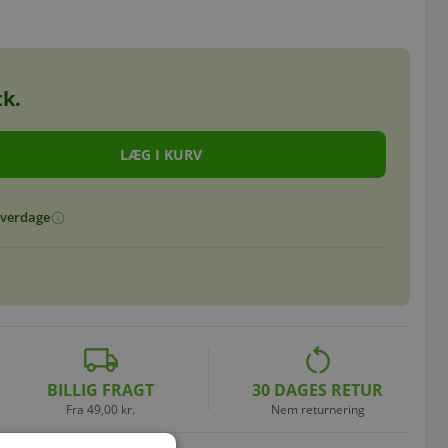
k.
 hverdage
info
local_shipping
restart_alt
BILLIG FRAGT
30 DAGES RETUR
Fra 49,00 kr.
Nem returnering