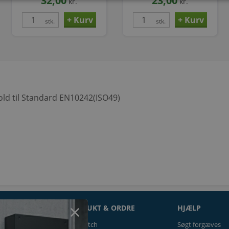
32,00
23,00
kr.
kr.
stk.
stk.
ld til Standard EN10242(ISO49)
ON
PRODUKT & ORDRE
HJÆLP
Prismatch
Søgt forgæves