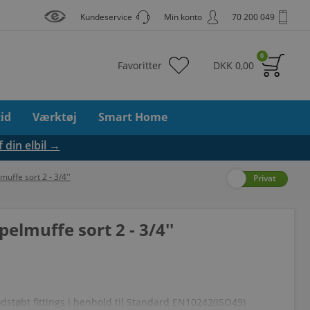
Kundeservice
Min konto
70 200 049
0
Favoritter
DKK
0,00
tid
Værktøj
Smart Home
f din elbil →
uffe sort 2 - 3/4''
Erhverv
Privat
elmuffe sort 2 - 3/4''
tøbt fittings i henhold til Standard EN10242(ISO49)