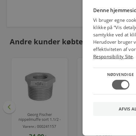
Denne hjemmesid
Vi bruger egne cook
klikke på ”Vis detal
samtykke ved at klik
Andre kunder købte også
Herudover bruger vi
effektiviteten af v
Responsibility Site
.
NØDVENDIGE
AFVIS A
Georg Fischer
Georg Fischer
nippelmuffe sort 1.1/2 -
nippelmuffe sort 1.1/2 -
3/4''
1.1/4''
Varenr.: 000241157
Varenr.: 000241159