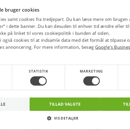
star
4.1 
e bruger cookies
ies samt cookies fra tredjepart. Du kan læse mere om brugen a
jer” i dette banner. Du kan desuden til enhver tid ændre eller t
ke på linket til vores cookiepolitik i bunden af siden.
 også cookies til at indsamle data med det formål at tilpasse 
ores annoncering. For mere information, besøg
Google's Busine
STATISTIK
MARKETING
LLE
TILLAD VALGTE
TIL
Georg Fischer
Georg Fischer
nippelmuffe sort 1.1/2 -
nippelmuffe sort 1.1/4 -
VIS DETALJER
1/2''
3/4''
Varenr.: 000241156
Varenr.: 000241150