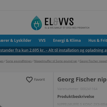
pærer & Lyskilder
VVS
Energi & Klima
Hus & Fri
tander fra kun 2.695 kr. – Alt til installation og opladning a
ngs
/
Sorte gevindfittings
/
Nippelmuffer til Sorte gevind rør
/
Georg Fischer nippelm
favorite
Georg Fischer nipp
Favorit
Varenummer:
000241164
Produktbeskrivelse
NIPPELMUFFE S KONC 2X3/4Bløds