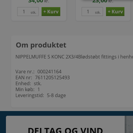
34,00
23,00
kr.
kr.
stk.
stk.
Om produktet
NIPPELMUFFE S KONC 2X3/4Blødstøbt fittings i henho
Vare nr.:
000241164
EAN nr:
7611205125493
Enhed:
stk.
Min køb:
1
Leveringstid:
5-8 dage
KONTAKT
INFORMATI
DELTAG OG VIND
NETSALG EL & VVS APS
Blog