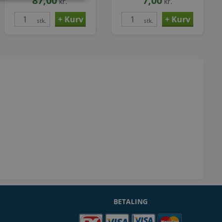
87,00
7,00
kr.
kr.
stk.
stk.
BETALING