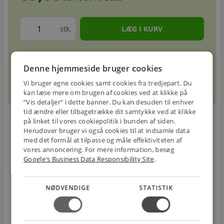
stk.
Forventet leveringstid: 1-3 hverdage
info
circle
Denne hjemmeside bruger cookies
Vi bruger egne cookies samt cookies fra tredjepart. Du
sell
info
Prismatch
kan læse mere om brugen af cookies ved at klikke på
”Vis detaljer” i dette banner. Du kan desuden til enhver
tid ændre eller tilbagetrække dit samtykke ved at klikke
på linket til vores cookiepolitik i bunden af siden.
local_shipping
restart_alt
Herudover bruger vi også cookies til at indsamle data
med det formål at tilpasse og måle effektiviteten af
E-MÆRKET
BILLIG
30 DAGES
vores annoncering. For mere information, besøg
Handle trygt hos
FRAGT
RETUR
Google's Business Data Responsibility Site
.
os
Fra 49,00 kr.
Nem returnering
NØDVENDIGE
STATISTIK
star
4.1 på Trustpilot 11,691 anmeldelser
open_in_new