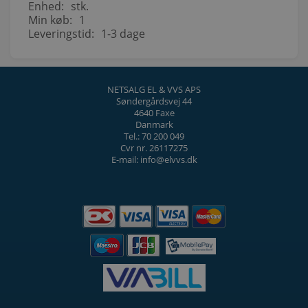
Enhed:
stk.
Min køb:
1
Leveringstid:
1-3 dage
NETSALG EL & VVS APS
Søndergårdsvej 44
4640 Faxe
Danmark
Tel.: 70 200 049
Cvr nr. 26117275
E-mail: info@elvvs.dk