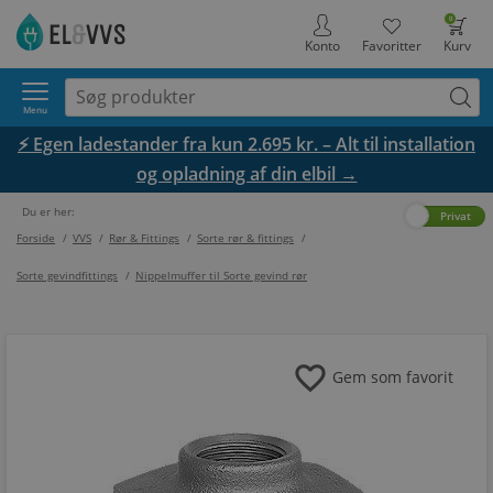
0
Konto
Favoritter
Kurv
Menu
⚡ Egen ladestander fra kun 2.695 kr. – Alt til installation
og opladning af din elbil →
Du er her:
Erhverv
Privat
Forside
/
VVS
/
Rør & Fittings
/
Sorte rør & fittings
/
Sorte gevindfittings
/
Nippelmuffer til Sorte gevind rør
favorite
Gem som favorit