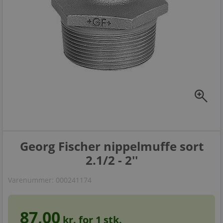
zoom_in
Georg Fischer nippelmuffe sort
2.1/2 - 2''
Varenummer:
000241174
87,00
kr. for
1
stk.