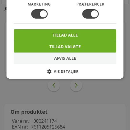
MARKETING
PRÆFERENCER
Andre kunder købte også
Georg Fischer nippelmuffe sort 1.1/2 - 3/4''
TILLAD ALLE
Varenr.: 000241157
TILLAD VALGTE
35,00
kr.
AFVIS ALLE
stk.
VIS DETALJER
Om produktet
Vare nr.:
000241174
EAN nr:
7611205125684