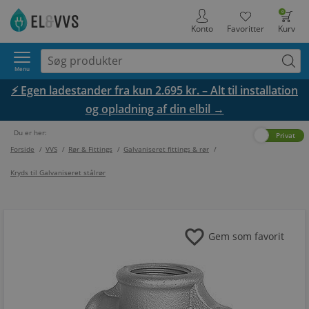
0
Konto
Favoritter
Kurv
Menu
⚡ Egen ladestander fra kun 2.695 kr. – Alt til installation
og opladning af din elbil →
Du er her:
Erhverv
Privat
Forside
/
VVS
/
Rør & Fittings
/
Galvaniseret fittings & rør
/
Kryds til Galvaniseret stålrør
favorite
Gem som favorit