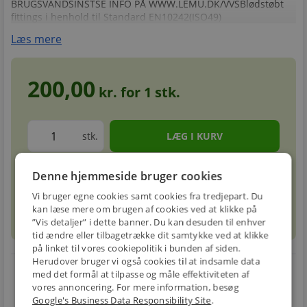
BRUGSVANDSINSTSE INFO PÅ WWW.LEMU.DK/VVSBlødstøbt
fittings i henhold til Standard EN10242(ISO49)
Læs mere
200,00
kr. for
1
stk.
stk.
Denne hjemmeside bruger cookies
Forventet leveringstid: 5-8 hverdage
info
circle
Vi bruger egne cookies samt cookies fra tredjepart. Du
kan læse mere om brugen af cookies ved at klikke på
sell
info
Prismatch
”Vis detaljer” i dette banner. Du kan desuden til enhver
tid ændre eller tilbagetrække dit samtykke ved at klikke
på linket til vores cookiepolitik i bunden af siden.
Herudover bruger vi også cookies til at indsamle data
local_shipping
restart_alt
med det formål at tilpasse og måle effektiviteten af
vores annoncering. For mere information, besøg
E-MÆRKET
BILLIG
30 DAGES
Google's Business Data Responsibility Site
.