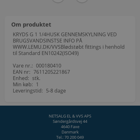
Om produktet
KRYDS G 1 1/4HUSK GENNEMSKYLNING VED
BRUGSVANDSINSTSE INFO PÅ
WWW.LEMU.DK/VVSBlødstøbt fittings i henhold
til Standard EN10242(ISO49)
Vare nr.:
000180410
EAN nr:
7611205221867
Enhed:
stk.
Min køb:
1
Leveringstid:
5-8 dage
NETSALG EL & VVS APS
Søndergårdsvej 44
4640 Faxe
Danmark
Tel.: 70 200 049