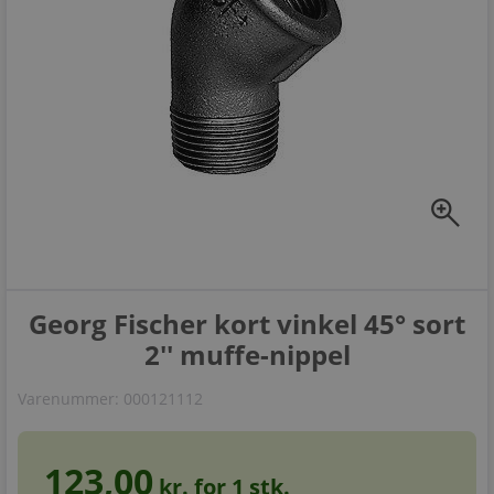
zoom_in
Georg Fischer kort vinkel 45° sort
2'' muffe-nippel
Varenummer:
000121112
123,00
kr. for
1
stk.