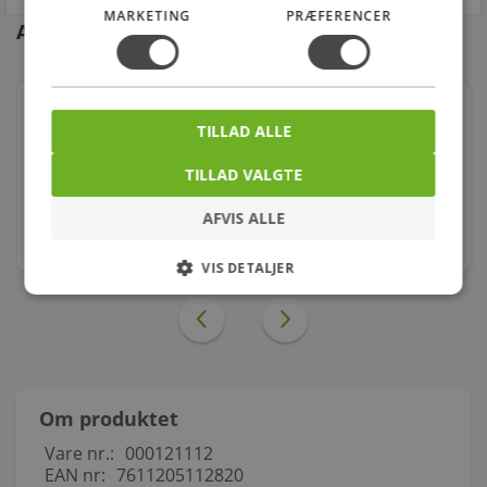
MARKETING
PRÆFERENCER
Andre kunder købte også
Georg Fischer vinkel 90° sort 1/2'' muffe-muffe
TILLAD ALLE
Varenr.: 000090104
TILLAD VALGTE
6,00
kr.
AFVIS ALLE
stk.
VIS DETALJER
Om produktet
Vare nr.:
000121112
EAN nr:
7611205112820