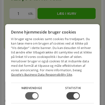
stk.
Forventet leveringstid: 1-3 hverdage
info
circle
Denne hjemmeside bruger cookies
Vi bruger egne cookies samt cookies fra tredjepart. Du
sell
info
Prismatch
kan læse mere om brugen af cookies ved at klikke på
”Vis detaljer” i dette banner. Du kan desuden til enhver
tid ændre eller tilbagetrække dit samtykke ved at klikke
på linket til vores cookiepolitik i bunden af siden.
local_shipping
restart_alt
Herudover bruger vi også cookies til at indsamle data
med det formål at tilpasse og måle effektiviteten af
E-MÆRKET
BILLIG
30 DAGES
vores annoncering. For mere information, besøg
Handle trygt hos
FRAGT
RETUR
Google's Business Data Responsibility Site
.
os
Fra 49,00 kr.
Nem returnering
NØDVENDIGE
STATISTIK
star
4.1 på Trustpilot 11,691 anmeldelser
open_in_new