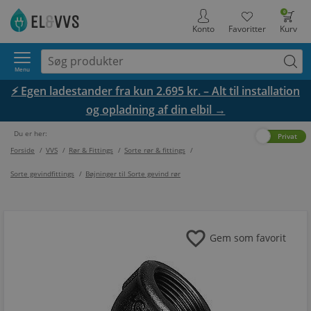
0
Konto
Favoritter
Kurv
Menu
⚡ Egen ladestander fra kun 2.695 kr. – Alt til installation
og opladning af din elbil →
Du er her:
Erhverv
Privat
Forside
/
VVS
/
Rør & Fittings
/
Sorte rør & fittings
/
Sorte gevindfittings
/
Bøjninger til Sorte gevind rør
favorite
Gem som favorit