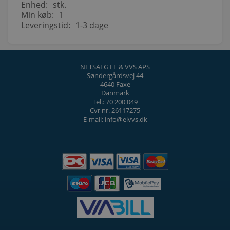
Enhed:
stk.
Min køb:
1
Leveringstid:
1-3 dage
NETSALG EL & VVS APS
Søndergårdsvej 44
4640 Faxe
Danmark
Tel.: 70 200 049
Cvr nr. 26117275
E-mail: info@elvvs.dk