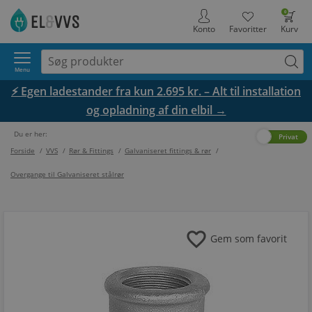
0
Konto
Favoritter
Kurv
Menu
⚡ Egen ladestander fra kun 2.695 kr. – Alt til installation
og opladning af din elbil →
Du er her:
Erhverv
Privat
Forside
/
VVS
/
Rør & Fittings
/
Galvaniseret fittings & rør
/
Overgange til Galvaniseret stålrør
favorite
Gem som favorit