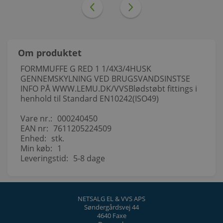
Om produktet
FORMMUFFE G RED 1 1/4X3/4HUSK
GENNEMSKYLNING VED BRUGSVANDSINSTSE
INFO PÅ WWW.LEMU.DK/VVSBlødstøbt fittings i
henhold til Standard EN10242(ISO49)
Vare nr.:
000240450
EAN nr:
7611205224509
Enhed:
stk.
Min køb:
1
Leveringstid:
5-8 dage
NETSALG EL & VVS APS
Søndergårdsvej 44
4640 Faxe