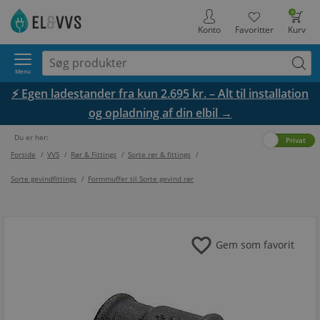
0
Konto
Favoritter
Kurv
Menu
⚡ Egen ladestander fra kun 2.695 kr. – Alt til installation
og opladning af din elbil →
Du er her:
Erhverv
Privat
Forside
/
VVS
/
Rør & Fittings
/
Sorte rør & fittings
/
Sorte gevindfittings
/
Formmuffer til Sorte gevind rør
favorite
Gem som favorit