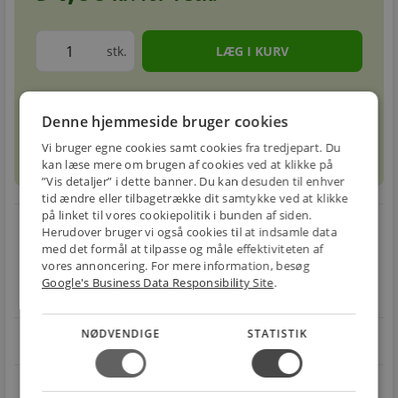
stk.
Forventet leveringstid: 1-3 hverdage
info
circle
Denne hjemmeside bruger cookies
Vi bruger egne cookies samt cookies fra tredjepart. Du
sell
info
Prismatch
kan læse mere om brugen af cookies ved at klikke på
”Vis detaljer” i dette banner. Du kan desuden til enhver
tid ændre eller tilbagetrække dit samtykke ved at klikke
på linket til vores cookiepolitik i bunden af siden.
local_shipping
restart_alt
Herudover bruger vi også cookies til at indsamle data
med det formål at tilpasse og måle effektiviteten af
E-MÆRKET
BILLIG
30 DAGES
vores annoncering. For mere information, besøg
Handle trygt hos
FRAGT
RETUR
Google's Business Data Responsibility Site
.
os
Fra 49,00 kr.
Nem returnering
NØDVENDIGE
STATISTIK
star
4.1 på Trustpilot 11,691 anmeldelser
open_in_new