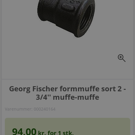
zoom_in
Georg Fischer formmuffe sort 2 -
3/4'' muffe-muffe
Varenummer:
000240164
94,00
kr. for
1
stk.