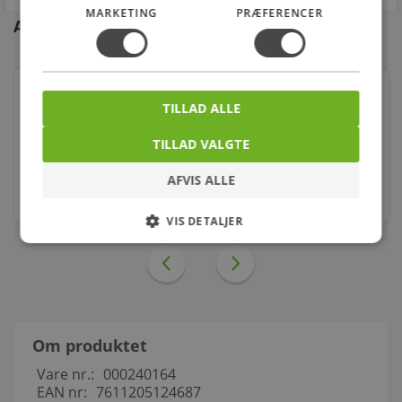
MARKETING
PRÆFERENCER
Andre kunder købte også
Georg Fischer formmuffe sort 1/2 - 1/4'' muffe-muffe
TILLAD ALLE
Varenr.: 000240125
TILLAD VALGTE
20,00
kr.
AFVIS ALLE
stk.
VIS DETALJER
Om produktet
Vare nr.:
000240164
EAN nr:
7611205124687