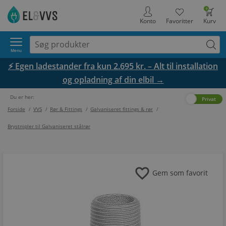
0
Konto
Favoritter
Kurv
Menu
⚡ Egen ladestander fra kun 2.695 kr. – Alt til installation
og opladning af din elbil →
Du er her:
Erhverv
Privat
Forside
/
VVS
/
Rør & Fittings
/
Galvaniseret fittings & rør
/
Brystnipler til Galvaniseret stålrør
favorite
Gem som favorit