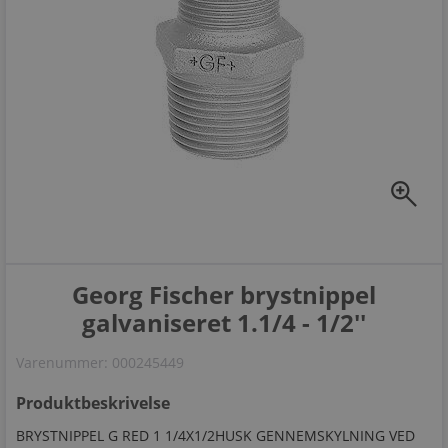
zoom_in
Georg Fischer brystnippel
galvaniseret 1.1/4 - 1/2''
Varenummer:
000245449
Produktbeskrivelse
BRYSTNIPPEL G RED 1 1/4X1/2HUSK GENNEMSKYLNING VED