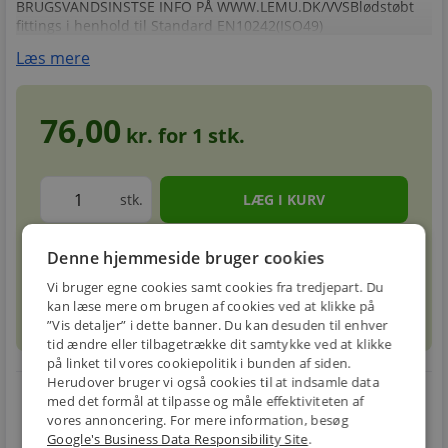
BRUGSVANDSINSTSE INFO PÅ WWW.LEMU.DK/VVSBlødstøbt
fittings i henhold til Standard EN10242(ISO49)
Læs mere
76,00
kr. for
1
stk.
stk.
Denne hjemmeside bruger cookies
Forventet leveringstid: 5-8 hverdage
info
circle
Vi bruger egne cookies samt cookies fra tredjepart. Du
kan læse mere om brugen af cookies ved at klikke på
sell
info
Prismatch
”Vis detaljer” i dette banner. Du kan desuden til enhver
tid ændre eller tilbagetrække dit samtykke ved at klikke
på linket til vores cookiepolitik i bunden af siden.
Herudover bruger vi også cookies til at indsamle data
local_shipping
restart_alt
med det formål at tilpasse og måle effektiviteten af
vores annoncering. For mere information, besøg
E-MÆRKET
BILLIG
30 DAGES
Google's Business Data Responsibility Site
.