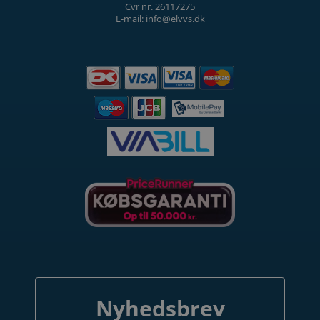
Cvr nr. 26117275
E-mail: info@elvvs.dk
DELTAG OG VIND
Tilmeld dig nyhedsbrevet og deltag i
konkurrencen om en
EVON Start 11 kW Ladestander
med 5 meter kabel
Nyhedsbrev