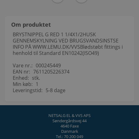
Om produktet
BRYSTNIPPEL G RED 1 1/4X1/2HUSK
GENNEMSKYLNING VED BRUGSVANDSINSTSE
INFO PÅ WWW.LEMU.DK/VVSBlødstøbt fittings i
henhold til Standard EN10242(ISO49)
Vare nr.:
000245449
EAN nr:
7611205226374
Enhed:
stk.
Min køb:
1
Leveringstid:
5-8 dage
NETSALG EL & VVS APS
Søndergårdsvej 44
4640 Faxe
Danmark
Tel.: 70 200 049