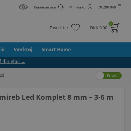
Kundeservice
Min konto
70 200 049
0
Favoritter
DKK
0,00
tid
Værktøj
Smart Home
f din elbil →
vid
Erhverv
Privat
mireb Led Komplet 8 mm – 3-6 m