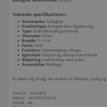
Gallagher varenummer:
016412
Tekniske specifikationer:
Varemærke:
Gallagher
Produkttype:
Komplet led / lågeløsning
Type:
Strømførende gummireb
Diameter:
8 mm
Bredde:
3 – 6 m
Farve:
Hvid
Funktion:
Gennemgang i elhegn
Egenskab:
Elastisk og selvopstrammende
Betjening:
Ledhåndtag med anker
Anvendelse:
Rebhegn
Et ideelt valg til dig, der ønsker en fleksibel, synlig
Vare nr.:
GA16412
EAN nr:
9414701016412
Enhed:
stk.