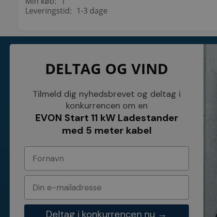
Min køb:
1
Leveringstid:
1-3 dage
KONTAKT
INFORMATI
DELTAG OG VIND
NETSALG EL & VVS APS
Blog
Søndergårdsvej 44
Cookies
4640 Faxe
Kundeservice
Danmark
Åbningstider
Tilmeld dig nyhedsbrevet og deltag i
Tel.: 70 200 049
Hvem er vi ?
konkurrencen om en
Cvr nr. 26117275
Vilkår
EVON Start 11 kW Ladestander
E-mail: info@elvvs.dk
Bankoplysnin
Privatlivspoliti
med 5 meter kabel
Deltag i konkurrencen nu →