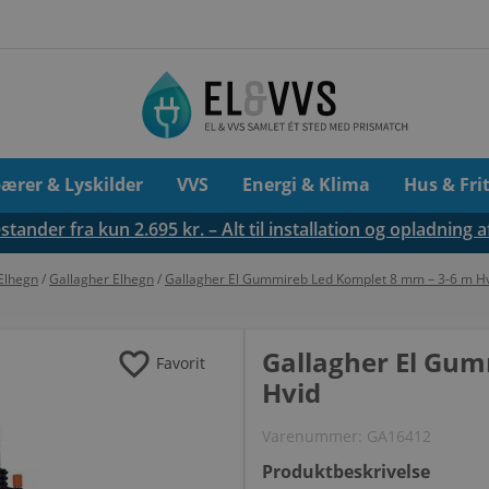
pærer & Lyskilder
VVS
Energi & Klima
Hus & Fri
tander fra kun 2.695 kr. – Alt til installation og opladning a
Elhegn
/
Gallagher Elhegn
/
Gallagher El Gummireb Led Komplet 8 mm – 3-6 m H
favorite
Gallagher El Gum
Favorit
Hvid
Varenummer:
GA16412
Produktbeskrivelse