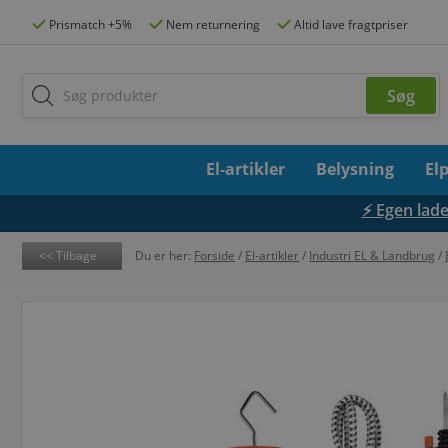
Prismatch +5%
Nem returnering
Altid lave fragtpriser
El-artikler
Belysning
El
⚡ Egen lades
Tilbage
Du er her:
Forside
/
El-artikler
/
Industri EL & Landbrug
/