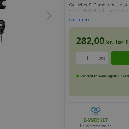
Gallagher El Gummireb Led Ko
chevron_right
er en fleksibel og brugervenlig l
Læs mere
282,00
kr. for
1
stk.
Forventet leveringstid: 1-3
circle
E-MÆRKET
Handle trygt hos os