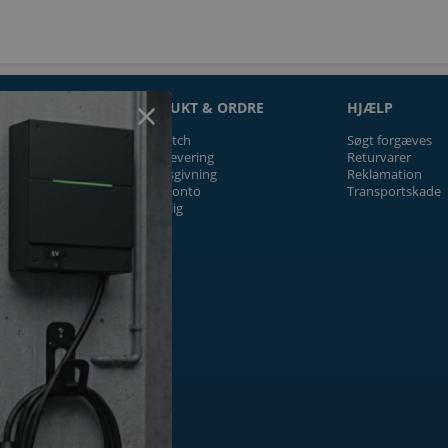
ON
PRODUKT & ORDRE
HJÆLP
Prismatch
Søgt forgæves
Fragt/levering
Returvarer
Tilbudsgivning
Reklamation
Firmakonto
Transportskade
Offentlig
ger
k