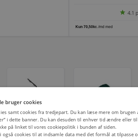
star
4.1 
e bruger cookies
ies samt cookies fra tredjepart. Du kan læse mere om brugen a
jer” i dette banner. Du kan desuden til enhver tid ændre eller t
Gallagher Buet Dam- og
Gallagher Nethegn til
ke på linket til vores cookiepolitik i bunden af siden.
Havepæl 5 stk
Kaniner & Smådyr Grøn
 også cookies til at indsamle data med det formål at tilpasse 
65 cm 50 m
Varenr.: GA65035
Varenr.: GA24377