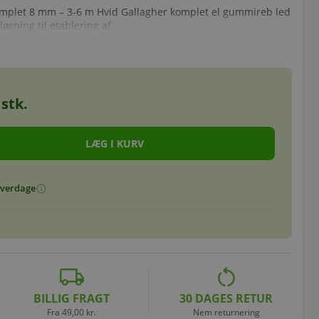
mplet 8 mm – 3-6 m Hvid Gallagher komplet el gummireb led
øsning til etablering af...
stk.
 hverdage
info
local_shipping
restart_alt
BILLIG FRAGT
30 DAGES RETUR
Fra 49,00 kr.
Nem returnering