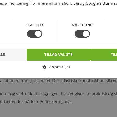
ores annoncering. For mere information, besøg
Google's Busine
275,00
1.070,00
kr.
kr.
stk.
stk.
STATISTIK
MARKETING
LLE
TILLAD VALGTE
TIL
 3-6 m Hvid
 brugervenlig løsning til etablering af gennemgange i elhegn
VIS DETALJER
allationen hurtig og enkel. Den elastiske konstruktion sikrer,
ret og sætte det tilbage igen, hvilket giver en praktisk og
ikkerheden for både mennesker og dyr.