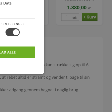
ss Data
1.295,00
1.880,00
kr.
kr.
stk.
stk.
PRÆFERENCER
LAD ALLE
. Det strømførende reb kan strække sig op til 6
 at rebet altid er stramt og vender tilbage til sin
 sikker adgang gennem hegnet i daglig brug.