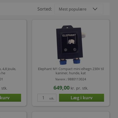
Sorted:
 4,8 Joule,
Elephant M1 Compact mini elhegn 230V til
m he
kaniner, hunde, kat
901
Varenr.: 9880113024
649,00
 stk.
kr.
pr. stk.
stk.