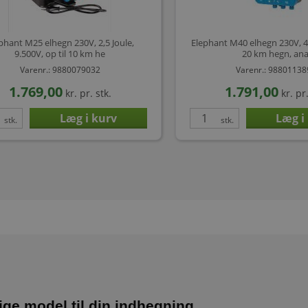
phant M25 elhegn 230V, 2,5 Joule,
Elephant M40 elhegn 230V, 4,0
9.500V, op til 10 km he
20 km hegn, ana
Varenr.: 9880079032
Varenr.: 9880113
1.769,00
1.791,00
kr.
pr. stk.
kr.
pr.
stk.
stk.
ige model til din indhegning