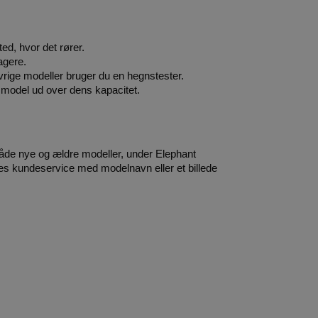
ed, hvor det rører.
agere.
rige modeller bruger du en hegnstester.
lt model ud over dens kapacitet.
både nye og ældre modeller, under Elephant 
ores kundeservice med modelnavn eller et billede 