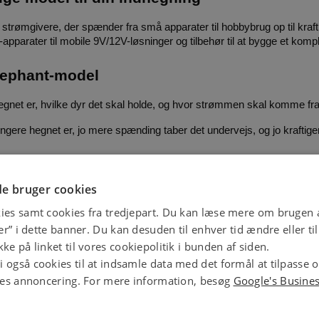
rømgivere, der spænder fra små apparater til hobbybrug op til kraftig
pparater til mobile 9V/12V-løsninger og tilbehør til at bygge et komp
lephant-model
 hegnet er, hvilke dyr det skal holde, og hvor strømmen skal komme fra
ngere hegnet er, jo mere spænding taber det undervejs, og jo kraftiger
Svin og får med tyk pels eller uld isolerer mod strømmen og kræver 
e bruger cookies
 kigge i.
 Har du fast 230V inden for rækkevidde, får du mest kapacite
ies samt cookies fra tredjepart. Du kan læse mere om brugen a
 er en batteri- eller solcelledrevet model det rigtige valg.
jer” i dette banner. Du kan desuden til enhver tid ændre eller t
ke på linket til vores cookiepolitik i bunden af siden.
 også cookies til at indsamle data med det formål at tilpasse 
ores annoncering. For mere information, besøg
Google's Busine
 V, 0,10 joule. Velegnet til hund, kat, kanin og snegle.
ule. Velegnet til hest, hund, kat, kanin og snegle.
, 0,12 joule. Velegnet til hest, kvæg, hund, kat og hare.