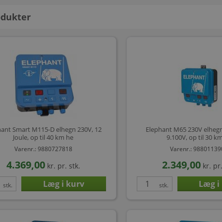
dukter
hant Smart M115-D elhegn 230V, 12
Elephant M65 230V elhegn,
Joule, op til 40 km he
9.100V, op til 30 k
Varenr.: 9880727818
Varenr.: 9880113
4.369,00
2.349,00
kr.
pr. stk.
kr.
pr.
stk.
stk.