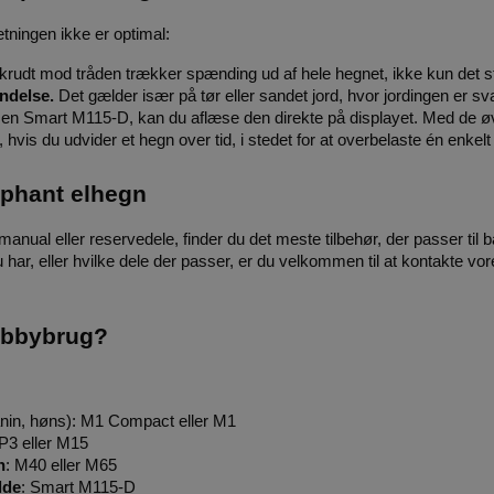
ætningen ikke er optimal:
rudt mod tråden trækker spænding ud af hele hegnet, ikke kun det st
ndelse.
 Det gælder især på tør eller sandet jord, hvor jordingen er sv
 en Smart M115-D, kan du aflæse den direkte på displayet. Med de øv
, hvis du udvider et hegn over tid, i stedet for at overbelaste én enke
ephant elhegn
ual eller reservedele, finder du det meste tilbehør, der passer til 
u har, eller hvilke dele der passer, er du velkommen til at kontakte v
hobbybrug?
kanin, høns): M1 Compact eller M1
 P3 eller M15
n
: M40 eller M65
lde
: Smart M115-D