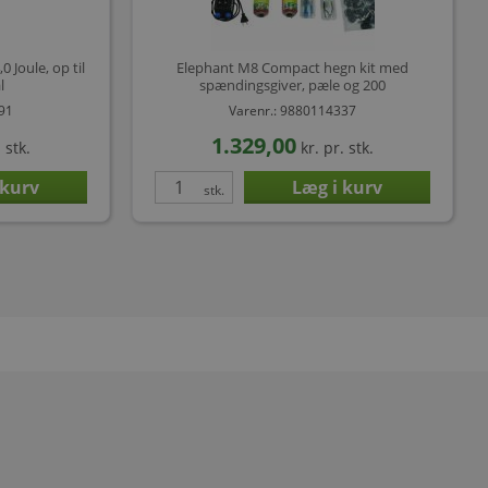
 Joule, op til
Elephant M8 Compact hegn kit med
l
spændingsgiver, pæle og 200
891
Varenr.: 9880114337
1.329,00
 stk.
kr.
pr. stk.
stk.