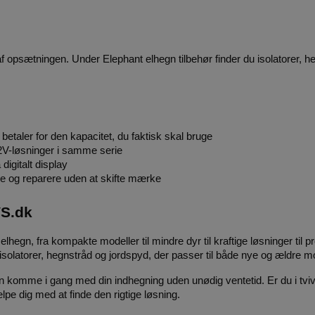
af opsætningen. Under
Elephant elhegn tilbehør
 finder du isolatorer, 
betaler for den kapacitet, du faktisk skal bruge
2V-løsninger i samme serie
digitalt display
re og reparere uden at skifte mærke
VS.dk
hegn, fra kompakte modeller til mindre dyr til kraftige løsninger til p
isolatorer, hegnstråd og jordspyd, der passer til både nye og ældre mo
an komme i gang med din indhegning uden unødig ventetid. Er du i tvivl 
ælpe dig med at finde den rigtige løsning.