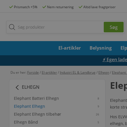
Prismatch +5%
Nem returnering
Altid lave fragtpriser
El-artikler
Belysning
El
⚡ Egen lades
Du er her:
Forside
/
El-artikler
/
Industri EL & Landbrug
/
Elhegn
/
Elephant
Ele
ELHEGN
Elephant Batteri Elhegn
8
Elephant
Elephant Elhegn
9
korte st
Elephant Elhegn tilbehør
26
Hos ELVV
Elhegn Bånd
5
elhegn, b