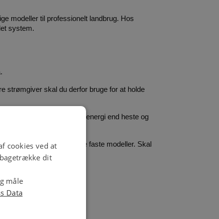
e modeller til professionelt landbrug. Hos 
let system.
.
e strømgiver skal du derfor bruge for at holde 
en model med højere impulsenergi end heste og 
t for pengene med en af de faste modeller. Skal 
f cookies ved at
ilbagetrække dit
og måle
ss Data