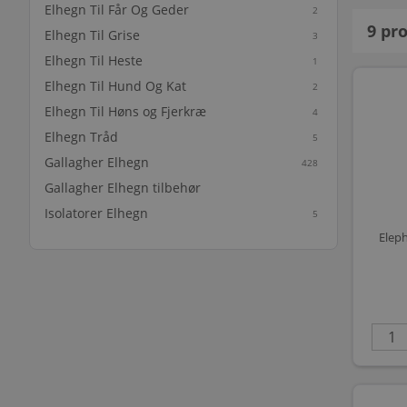
Elhegn Til Får Og Geder
2
9
pro
Elhegn Til Grise
3
Elhegn Til Heste
1
Elhegn Til Hund Og Kat
2
Elhegn Til Høns og Fjerkræ
4
Elhegn Tråd
5
Gallagher Elhegn
428
Gallagher Elhegn tilbehør
Isolatorer Elhegn
5
Elep