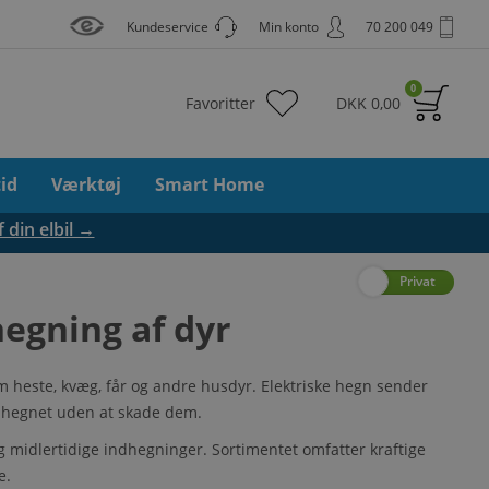
Kundeservice
Min konto
70 200 049
0
Favoritter
DKK
0,00
tid
Værktøj
Smart Home
f din elbil →
Erhverv
Privat
hegning af dyr
om heste, kvæg, får og andre husdyr. Elektriske hegn sender
 hegnet uden at skade dem.
 midlertidige indhegninger. Sortimentet omfatter kraftige
e.