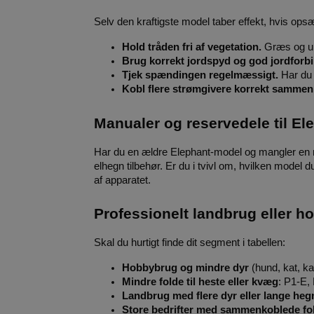
Selv den kraftigste model taber effekt, hvis ops
Hold tråden fri af vegetation.
 Græs og uk
Brug korrekt jordspyd og god jordforbi
Tjek spændingen regelmæssigt.
 Har du
Kobl flere strømgivere korrekt sammen
Manualer og reservedele til El
Har du en ældre Elephant-model og mangler en man
elhegn tilbehør.
Er du i tvivl om, hvilken model d
af apparatet.
Professionelt landbrug eller 
Skal du hurtigt finde dit segment i tabellen:
Hobbybrug og mindre dyr
 (hund, kat, 
Mindre folde til heste eller kvæg
: P1-E,
Landbrug med flere dyr eller lange heg
Store bedrifter med sammenkoblede fo