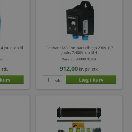
 Joule, op til
Elephant M8 Compact elhegn 230V, 0,7
Joule, 7.400V, op til 4
290
Varenr.: 9880070264
912,00
 stk.
kr.
pr. stk.
stk.