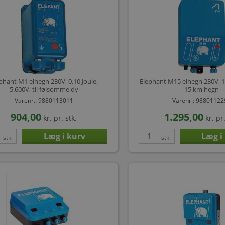
phant M1 elhegn 230V, 0,10 Joule,
Elephant M15 elhegn 230V, 1,4
5.600V, til følsomme dy
15 km hegn
Varenr.: 9880113011
Varenr.: 9880112
904,00
1.295,00
kr.
pr. stk.
kr.
pr.
stk.
stk.