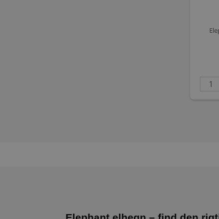
Ele
Elephant elhegn – find den rigt