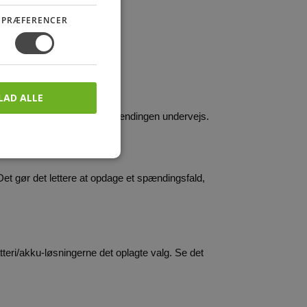
PRÆFERENCER
LAD ALLE
lange strækninger æder af spændingen undervejs.
Det gør det lettere at opdage et spændingsfald, 
tteri/akku-løsningerne det oplagte valg. Se det 