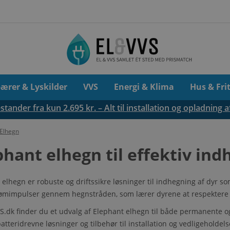
pærer & Lyskilder
VVS
Energi & Klima
Hus & Fri
tander fra kun 2.695 kr. – Alt til installation og opladning a
 Elhegn
phant elhegn til effektiv ind
 elhegn er robuste og driftssikre løsninger til indhegning af dyr s
rømimpulser gennem hegnstråden, som lærer dyrene at respektere
S.dk finder du et udvalg af Elephant elhegn til både permanente og
atteridrevne løsninger og tilbehør til installation og vedligeholdels