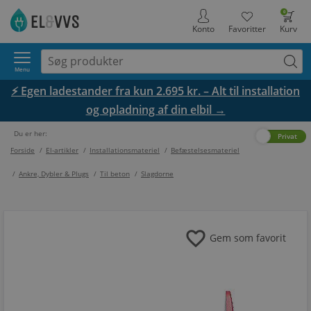
0
Konto
Favoritter
Kurv
Menu
⚡ Egen ladestander fra kun 2.695 kr. – Alt til installation
og opladning af din elbil →
Du er her:
Erhverv
Privat
Forside
/
El-artikler
/
Installationsmateriel
/
Befæstelsesmateriel
/
Ankre, Dybler & Plugs
/
Til beton
/
Slagdorne
favorite
Gem som favorit