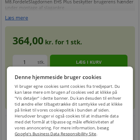
M8.FordeleSlagdornen EHS Plus beskytter brugerens hænder
under montage af slagankre
Læs mere
364,00
kr. for
1
stk.
stk.
Denne hjemmeside bruger cookies
Forventet leveringstid: 1-3 hverdage
info
circle
Vi bruger egne cookies samt cookies fra tredjepart. Du
kan læse mere om brugen af cookies ved at klikke på
”Vis detaljer” i dette banner. Du kan desuden til enhver
sell
info
Prismatch
tid ændre eller tilbagetrække dit samtykke ved at klikke
på linket til vores cookiepolitik i bunden af siden.
Herudover bruger vi også cookies til at indsamle data
med det formål at tilpasse og måle effektiviteten af
local_shipping
restart_alt
vores annoncering. For mere information, besøg
Google's Business Data Responsibility Site
.
E-MÆRKET
BILLIG
30 DAGES