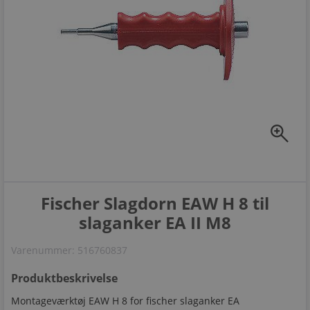
zoom_in
Fischer Slagdorn EAW H 8 til
slaganker EA II M8
Varenummer:
516760837
Produktbeskrivelse
Montageværktøj EAW H 8 for fischer slaganker EA