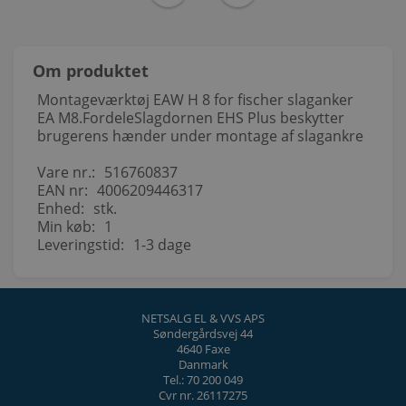
Om produktet
Montageværktøj EAW H 8 for fischer slaganker
EA M8.FordeleSlagdornen EHS Plus beskytter
brugerens hænder under montage af slagankre
Vare nr.:
516760837
EAN nr:
4006209446317
Enhed:
stk.
Min køb:
1
Leveringstid:
1-3 dage
NETSALG EL & VVS APS
Søndergårdsvej 44
4640 Faxe
Danmark
Tel.: 70 200 049
Cvr nr. 26117275