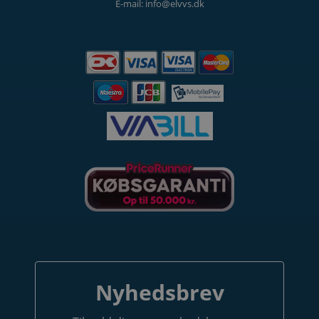
E-mail: info@elvvs.dk
DELTAG OG VIND
Tilmeld dig nyhedsbrevet og deltag i
konkurrencen om en
EVON Start 11 kW Ladestander
med 5 meter kabel
Nyhedsbrev