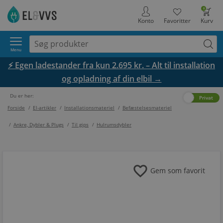
0
Konto
Favoritter
Kurv
Menu
⚡ Egen ladestander fra kun 2.695 kr. – Alt til installation
og opladning af din elbil →
Du er her:
Erhverv
Privat
Forside
/
El-artikler
/
Installationsmateriel
/
Befæstelsesmateriel
/
Ankre, Dybler & Plugs
/
Til gips
/
Hulrumsdybler
favorite
Gem som favorit