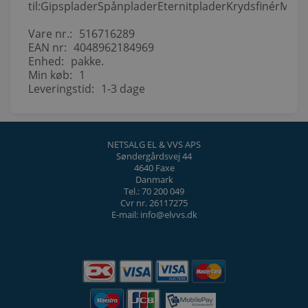
til:GipspladerSpånpladerEternitpladerKrydsfinérMfl.
Vare nr.:
516716289
EAN nr:
4048962184969
Enhed:
pakke.
Min køb:
1
Leveringstid:
1-3 dage
NETSALG EL & VVS APS
Søndergårdsvej 44
4640 Faxe
Danmark
Tel.: 70 200 049
Cvr nr. 26117275
E-mail: info@elvvs.dk