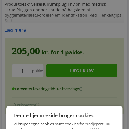
ProduktbeskrivelseHulrumsplug i nylon med metrisk
skrue.Pluggen danner knude på bagsiden af
byggematerialet.FordeleNem identifikation: Rød = enkeltgips -
Sort...
Læs mere
205,00
kr. for
1
pakke.
pakke.
Forventet leveringstid: 1-3 hverdage
info
circle
sell
info
Prismatch
Denne hjemmeside bruger cookies
Vi bruger egne cookies samt cookies fra tredjepart. Du