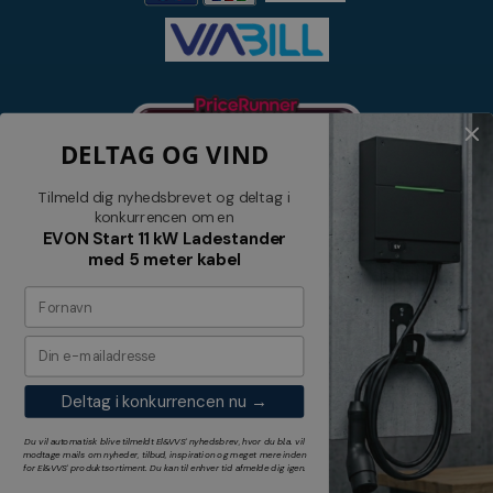
DELTAG OG VIND
Tilmeld dig nyhedsbrevet og deltag i
konkurrencen om en
EVON Start 11 kW Ladestander
med 5 meter kabel
Nyhedsbrev
Tilmeld dig vores nyhedsbrev og
modtag relevante tilbud og nyheder
Deltag i konkurrencen nu →
Tilmeld
Du vil automatisk blive tilmeldt El&VVS' nyhedsbrev, hvor du bl.a. vil
modtage mails om nyheder, tilbud, inspiration og meget mere inden
for
El&VVS'
produktsortiment. Du kan til enhver tid afmelde dig igen.