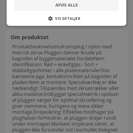
AFVIS ALLE
VIS DETALJER
Om produktet
ProduktbeskrivelseHulrumsplug i nylon med
metrisk skrue.Pluggen danner knude på
bagsiden af byggematerialet.FordeleNem
identifikation: Rød = enkeltgips - Sort =
dobbeltgipsVirker i alle pladematerialerStor
bæreevne pga. kontaktområdet på bagsiden af
pladen.Nem at montere. Specialværktøj er ikke
nødvendigt: Tilspændes med skruetrækker eller
akku-maskine.Indbygget specialmøtrik i spidsen
af pluggen sørger for optimal skrueføring og
giver nemmere, hurtigere og mere sikker
montage.Drejesikring: Effektive modhager på
plughalsen forhindrer, at pluggen drejer rundt
under montagen.Markant stopkrave sikrer, at
pluggen ikke forsvinder ind i borhullet.Velegnet