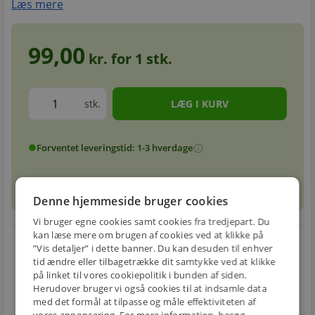
Læs mere
99,00
kr. for
1
stk.
stk.
Forventet leveringstid: 1-3 hverdage
info
circle
sell
info
Prismatch
Denne hjemmeside bruger cookies
Vi bruger egne cookies samt cookies fra tredjepart. Du
kan læse mere om brugen af cookies ved at klikke på
local_shipping
restart_alt
”Vis detaljer” i dette banner. Du kan desuden til enhver
tid ændre eller tilbagetrække dit samtykke ved at klikke
E-MÆRKET
BILLIG
30 DAGES
på linket til vores cookiepolitik i bunden af siden.
Handle trygt hos
FRAGT
RETUR
Herudover bruger vi også cookies til at indsamle data
os
Fra 49,00 kr.
Nem returnering
med det formål at tilpasse og måle effektiviteten af