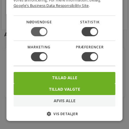
vores annoncering. For mere information, besøg
Google's Business Data Responsibility Site
.
star
4.1 på Trustpilot 11,691 anmeldelser
open_in_new
NØDVENDIGE
STATISTIK
Andre kunder købte også
MARKETING
PRÆFERENCER
Elektronisk trafo 30w-150w sort wolf150 ,
49x39x190mm, transformer
Varenr.: 8849255843-Lagersalg
99,00
TILLAD ALLE
kr.
TILLAD VALGTE
stk.
AFVIS ALLE
VIS DETALJER