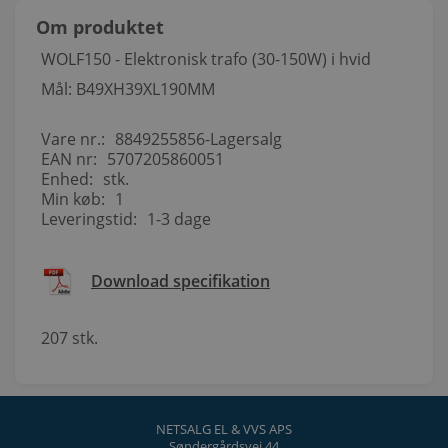
Om produktet
WOLF150 - Elektronisk trafo (30-150W) i hvid
Mål: B49XH39XL190MM
Vare nr.:
8849255856-Lagersalg
EAN nr:
5707205860051
Enhed:
stk.
Min køb:
1
Leveringstid:
1-3 dage
Download specifikation
207 stk.
NETSALG EL & VVS APS
Søndergårdsvej 44