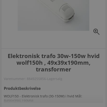
zoom_in
Elektronisk trafo 30w-150w hvid
wolf150h , 49x39x190mm,
transformer
Varenummer:
8849255856-Lagersalg
Produktbeskrivelse
WOLF150 - Elektronisk trafo (30-150W) i hvid Mål:
B49XH39XL190MM