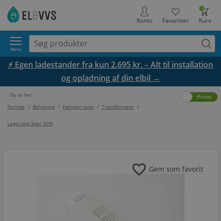
0
Konto
Favoritter
Kurv
Menu
⚡ Egen ladestander fra kun 2.695 kr. – Alt til installation
og opladning af din elbil →
Du er her:
Erhverv
Privat
Forside
/
Belysning
/
Halogen spot
/
Transformere
/
Lagersalg Spar 50%
favorite
Gem som favorit