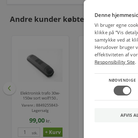
Denne hjemmesid
Andre kunder købte også
Vi bruger egne cook
klikke på ”Vis detal
samtykke ved at klik
Herudover bruger vi
effektiviteten af v
Responsibility Site
.
NØDVENDIGE
Elektronisk trafo 30w-
Elektronisk trafo 100w-
150w sort wolf150 ,
250w hvid pte250,
49x39x190mm,
54x45x222mm,
Varenr.: 8849255843-
Varenr.: 8849255898-
transformer
transformer
Lagersalg
Lagersalg
AFVIS A
99,00
169,00
kr.
kr.
stk.
stk.