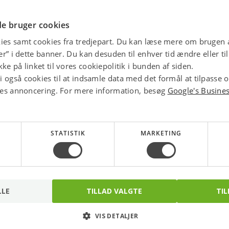
e bruger cookies
ies samt cookies fra tredjepart. Du kan læse mere om brugen a
jer” i dette banner. Du kan desuden til enhver tid ændre eller t
ke på linket til vores cookiepolitik i bunden af siden.
 også cookies til at indsamle data med det formål at tilpasse 
ores annoncering. For mere information, besøg
Google's Busine
STATISTIK
MARKETING
Elektronisk trafo med
Elektronisk trafo 30w-
dæmp 35w-150w hvid
150w hvid wolf150h ,
blu150, 49x35x195mm,
49x39x190mm,
Varenr.: 8849255924-
Varenr.: 8849255856-
transformer
transformer
Lagersalg
Lagersalg
LLE
TILLAD VALGTE
TIL
299,00
99,00
kr.
kr.
VIS DETALJER
stk.
stk.