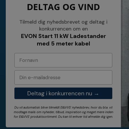
DELTAG OG VIND
NETSALG EL & VVS APS
Blog
Søndergårdsvej 44
Cookies
4640 Faxe
Kundeservice
Danmark
Åbningstider
Tilmeld dig nyhedsbrevet og deltag i
Tel.: 70 200 049
Hvem er vi ?
konkurrencen om en
Cvr nr. 26117275
Vilkår
EVON Start 11 kW Ladestander
E-mail: info@elvvs.dk
Bankoplysnin
Privatlivspoliti
med 5 meter kabel
Deltag i konkurrencen nu →
Du vil automatisk blive tilmeldt El&VVS' nyhedsbrev, hvor du bl.a. vil
modtage mails om nyheder, tilbud, inspiration og meget mere inden
for
El&VVS'
produktsortiment. Du kan til enhver tid afmelde dig igen.