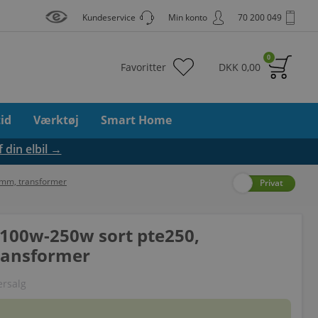
Kundeservice
Min konto
70 200 049
0
Favoritter
DKK
0,00
tid
Værktøj
Smart Home
f din elbil →
2mm, transformer
Erhverv
Privat
 100w-250w sort pte250,
ransformer
rsalg