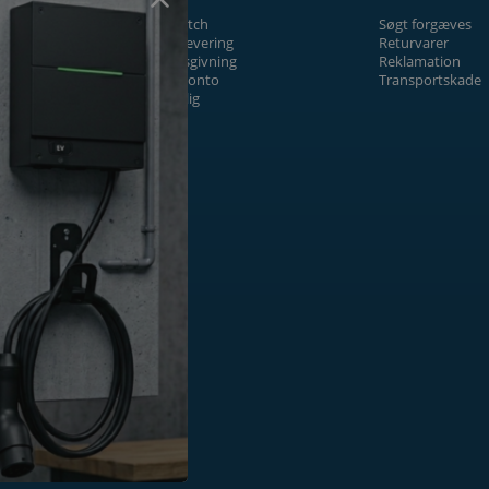
Prismatch
Søgt forgæves
Fragt/levering
Returvarer
Tilbudsgivning
Reklamation
Firmakonto
Transportskade
Offentlig
ger
k