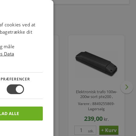
f cookies ved at
ilbagetrække dit
og måle
ss Data
PRÆFERENCER
Elektronisk trafo 100w-
Elektronisk trafo 100w-
200w hvid pte200 ,
200w sort pte200 ,
54x45x222mm,
54x45x222mm,
Varenr.: 8849255872-
Varenr.: 8849255869-
transformer
transformer
Lagersalg
Lagersalg
LAD ALLE
169,00
239,00
kr.
kr.
stk.
stk.