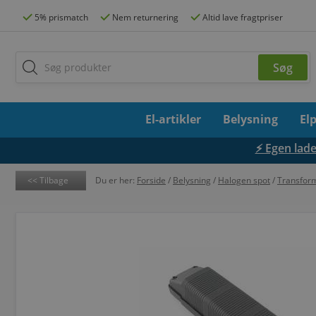
5% prismatch
Nem returnering
Altid lave fragtpriser
El-artikler
Belysning
El
⚡ Egen lades
Tilbage
Du er her:
Forside
/
Belysning
/
Halogen spot
/
Transfor