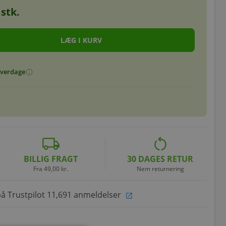
stk.
 hverdage
info
local_shipping
restart_alt
BILLIG FRAGT
30 DAGES RETUR
Fra 49,00 kr.
Nem returnering
på Trustpilot 11,691 anmeldelser
open_in_new