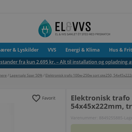
pærer & Lyskilder
VVS
Energi & Klima
Hus & Fri
tander fra kun 2.695 kr. – Alt til installation og opladning a
mere
/
Lagersalg Spar 50%
/
Elektronisk trafo 100w-250w sort pte250, 54x45x22
favorite
Elektronisk trafo
Favorit
54x45x222mm, t
Varenummer:
8849255885-Lage