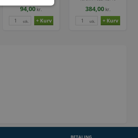
fejlstrømsafbryder
94,00
384,00
kr.
kr.
stk.
stk.
BETALING