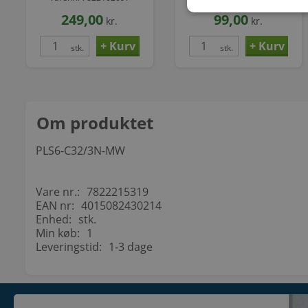
fejlstrømsafbryder
249,00
99,00
kr.
kr.
stk.
stk.
Om produktet
PLS6-C32/3N-MW
Vare nr.:
7822215319
EAN nr:
4015082430214
Enhed:
stk.
Min køb:
1
Leveringstid:
1-3 dage
KONTAKT
INFORMATI