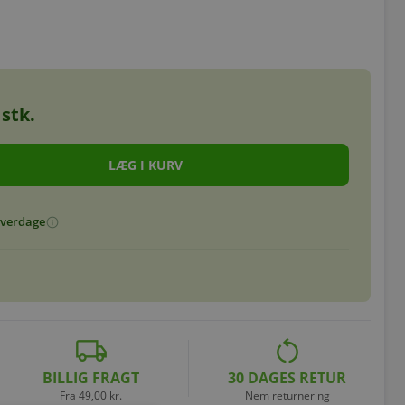
stk.
 hverdage
info
local_shipping
restart_alt
BILLIG FRAGT
30 DAGES RETUR
Fra 49,00 kr.
Nem returnering