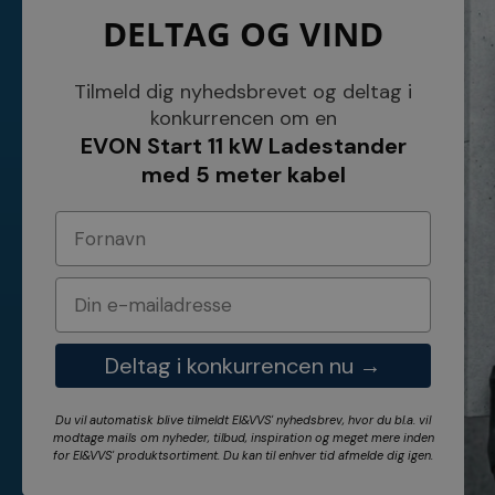
DELTAG OG VIND
NETSALG EL & VVS APS
Blog
Søndergårdsvej 44
Cookies
4640 Faxe
Kundeservice
Danmark
Åbningstider
Tilmeld dig nyhedsbrevet og deltag i
Tel.: 70 200 049
Hvem er vi ?
konkurrencen om en
Cvr nr. 26117275
Vilkår
EVON Start 11 kW Ladestander
E-mail: info@elvvs.dk
Bankoplysnin
Privatlivspoliti
med 5 meter kabel
Deltag i konkurrencen nu →
Du vil automatisk blive tilmeldt El&VVS' nyhedsbrev, hvor du bl.a. vil
modtage mails om nyheder, tilbud, inspiration og meget mere inden
for
El&VVS'
produktsortiment. Du kan til enhver tid afmelde dig igen.