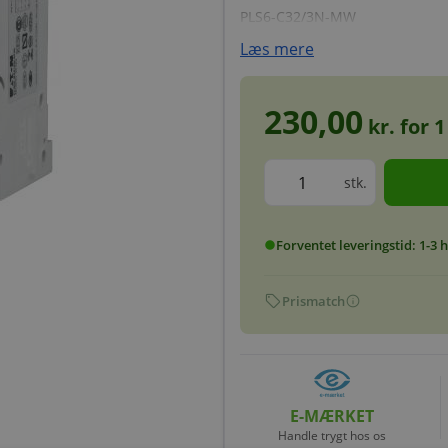
PLS6-C32/3N-MW
Læs mere
230,00
kr. for
1
stk.
Forventet leveringstid: 1-3
circle
sell
info
Prismatch
E-MÆRKET
Handle trygt hos os