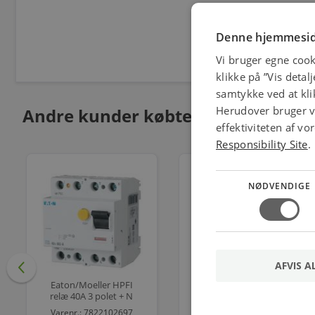
Denne hjemmesid
Vi bruger egne cook
klikke på ”Vis detal
samtykke ved at klik
Herudover bruger vi
Andre kunder købte også
effektiviteten af v
Responsibility Site
.
NØDVENDIGE
AFVIS A
Eaton/Moeller HPFI
Eaton/Moeller
relæ 40A 3 polet + N
Automatsikring C 16A 3
30mA 0,03A,
Polet + nul, 4 modul
Varenr.: 7822102697
Varenr.: 7822215283