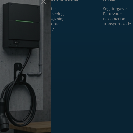
Prismatch
Søgt forgæves
Fragt/levering
Returvarer
Tilbudsgivning
Reklamation
Firmakonto
Transportskade
Offentlig
ger
k