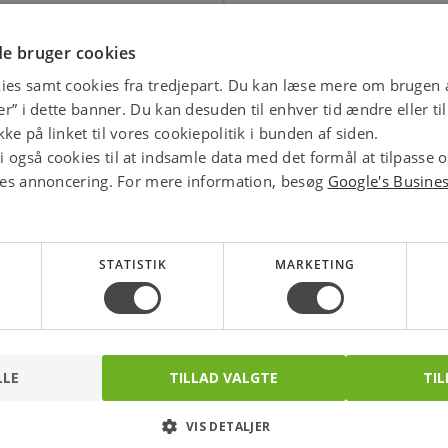
star
4.1 
e bruger cookies
ies samt cookies fra tredjepart. Du kan læse mere om brugen a
jer” i dette banner. Du kan desuden til enhver tid ændre eller t
ke på linket til vores cookiepolitik i bunden af siden.
 også cookies til at indsamle data med det formål at tilpasse 
ores annoncering. For mere information, besøg
Google's Busine
STATISTIK
MARKETING
LLE
TILLAD VALGTE
TIL
Eaton/Moeller
Eaton/Moeller
Automatsikring C 10A 3
Automatsikring C 10A 1
VIS DETALJER
Polet + nul, 4 modul
Polet + nul, 2 modul
Varenr.: 7822215267
Varenr.: 7822215238