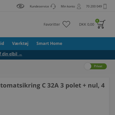
Kundeservice
Min konto
70 200 049
0
Favoritter
DKK
0,00
tid
Værktøj
Smart Home
f din elbil →
Erhverv
Privat
omatsikring C 32A 3 polet + nul, 4