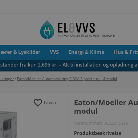
pærer & Lyskilder
VVS
Energi & Klima
Hus & Fri
tander fra kun 2.695 kr. – Alt til installation og opladning a
ikringer
/
Eaton/Moeller Automatsikring C 32A 3 polet + nul, 4 modul
favorite
Eaton/Moeller Aut
Favorit
modul
Varenummer:
7822215319
Produktbeskrivelse