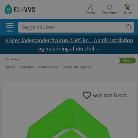
0
Konto
Favoritter
Kurv
Menu
⚡ Egen ladestander fra kun 2.695 kr. – Alt til installation
og opladning af din elbil →
Du er her:
Erhverv
Privat
Forside
/
Belysning
/
Halogen spot
/
Downlight Tilbehør
favorite
Gem som favorit