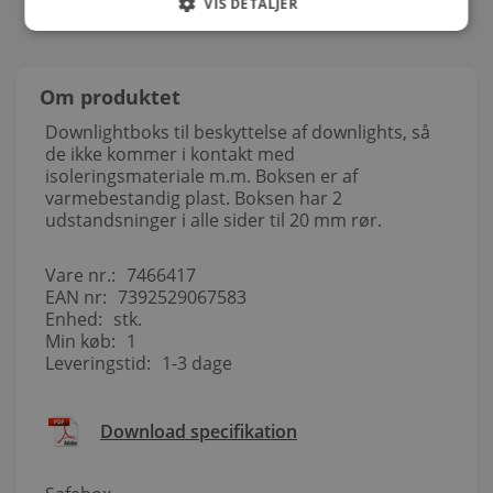
VIS DETALJER
Om produktet
Downlightboks til beskyttelse af downlights, så
de ikke kommer i kontakt med
isoleringsmateriale m.m. Boksen er af
varmebestandig plast. Boksen har 2
udstandsninger i alle sider til 20 mm rør.
Vare nr.:
7466417
EAN nr:
7392529067583
Enhed:
stk.
Min køb:
1
Leveringstid:
1-3 dage
Download specifikation