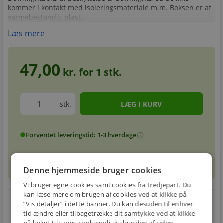
kommer i kontakt med isoleringsmateriale m.m. Boksen er af
varmebestandig plast.
Læs mere
47,00
kr. for
1
stk.
stk.
Forventet leveringstid: 1-3 hverdage
info
circle
sell
info
Prismatch
Denne hjemmeside bruger cookies
Vi bruger egne cookies samt cookies fra tredjepart. Du
kan læse mere om brugen af cookies ved at klikke på
local_shipping
restart_alt
”Vis detaljer” i dette banner. Du kan desuden til enhver
tid ændre eller tilbagetrække dit samtykke ved at klikke
E-MÆRKET
BILLIG
30 DAGES
på linket til vores cookiepolitik i bunden af siden.