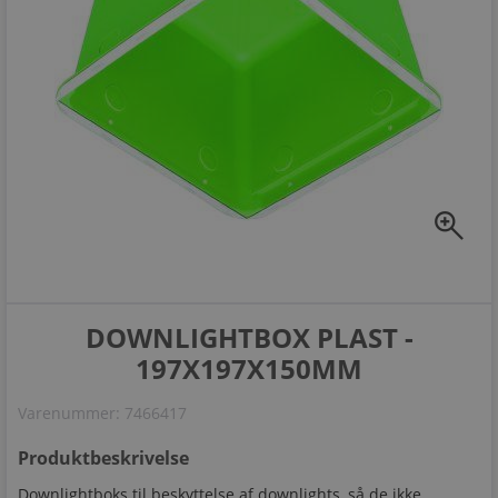
zoom_in
DOWNLIGHTBOX PLAST -
197X197X150MM
Varenummer:
7466417
Produktbeskrivelse
Downlightboks til beskyttelse af downlights, så de ikke