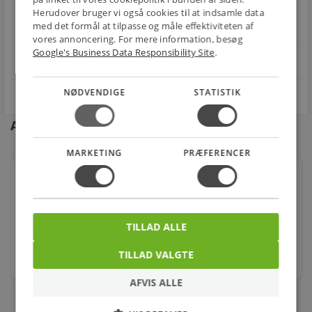
Handle trygt hos
FRAGT
RETUR
Herudover bruger vi også cookies til at indsamle data
os
med det formål at tilpasse og måle effektiviteten af
Fra 49,00 kr.
Nem returnering
vores annoncering. For mere information, besøg
Google's Business Data Responsibility Site
.
star
4.1 på Trustpilot 11,691 anmeldelser
open_in_new
NØDVENDIGE
STATISTIK
Andre kunder købte også
MARKETING
PRÆFERENCER
Downlight Lyskildeholder (fjeder) Gu4/MR11
Ø35mm
Varenr.: 451892
TILLAD ALLE
24,00
kr.
TILLAD VALGTE
stk.
AFVIS ALLE