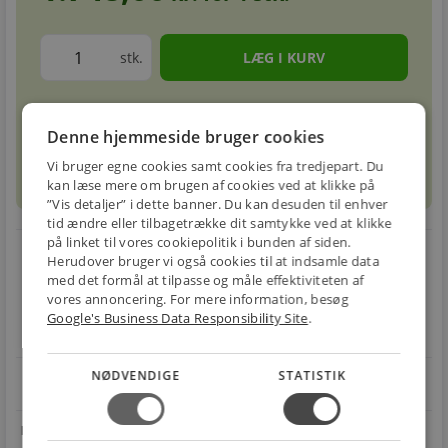
stk.
Forventet leveringstid: 1-3 hverdage
info
circle
Denne hjemmeside bruger cookies
Vi bruger egne cookies samt cookies fra tredjepart. Du
sell
info
Prismatch
kan læse mere om brugen af cookies ved at klikke på
”Vis detaljer” i dette banner. Du kan desuden til enhver
tid ændre eller tilbagetrække dit samtykke ved at klikke
på linket til vores cookiepolitik i bunden af siden.
local_shipping
restart_alt
Herudover bruger vi også cookies til at indsamle data
med det formål at tilpasse og måle effektiviteten af
E-MÆRKET
BILLIG
30 DAGES
vores annoncering. For mere information, besøg
Handle trygt hos
FRAGT
RETUR
Google's Business Data Responsibility Site
.
os
Fra 29,00 kr.
Nem returnering
NØDVENDIGE
STATISTIK
star
4.1 på Trustpilot 11,691 anmeldelser
open_in_new