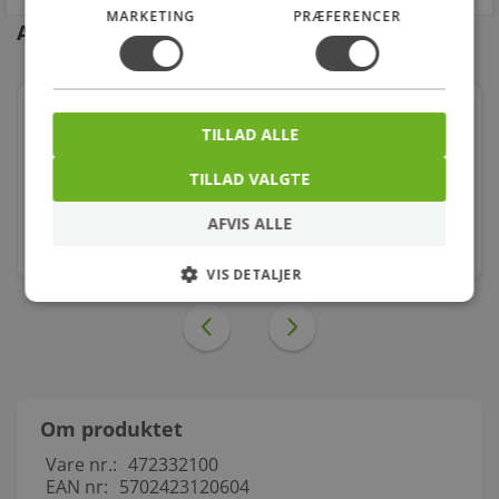
MARKETING
PRÆFERENCER
Andre kunder købte også
Danfoss RT5 Pressostat 4-17 bar G 3/8
TILLAD ALLE
Varenr.: 472334100
TILLAD VALGTE
1.610,00
kr.
AFVIS ALLE
stk.
VIS DETALJER
Om produktet
Vare nr.:
472332100
EAN nr:
5702423120604