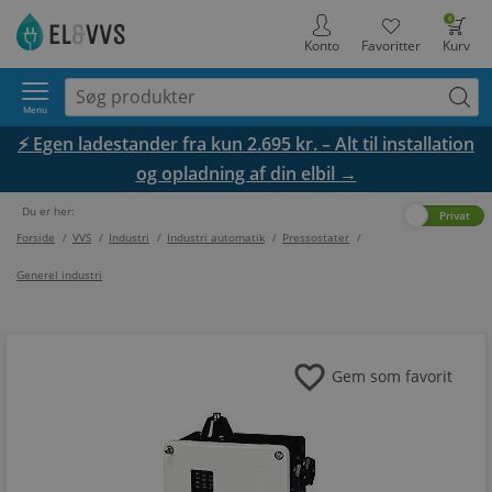
0
Konto
Favoritter
Kurv
Menu
⚡ Egen ladestander fra kun 2.695 kr. – Alt til installation
og opladning af din elbil →
Du er her:
Erhverv
Privat
Forside
/
VVS
/
Industri
/
Industri automatik
/
Pressostater
/
Generel industri
favorite
Gem som favorit