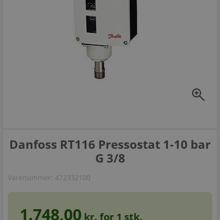
zoom_in
Danfoss RT116 Pressostat 1-10 bar
G 3/8
Varenummer:
472332100
1.748,00
kr. for
1
stk.