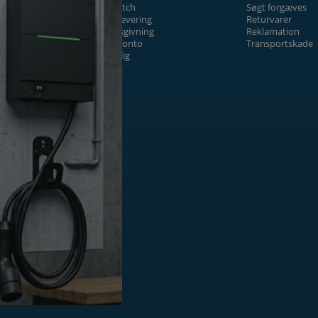
Prismatch
Søgt forgæves
Fragt/levering
Returvarer
Tilbudsgivning
Reklamation
Firmakonto
Transportskade
Offentlig
ger
k