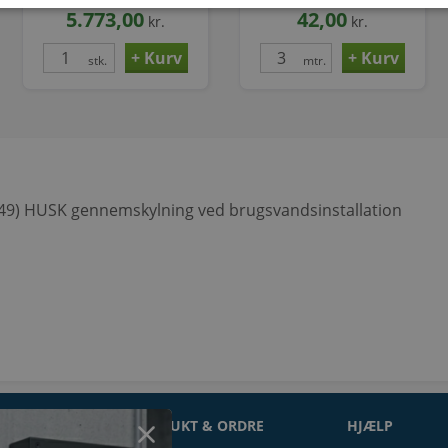
Ekskl. panel. Indedel
5.773,00
42,00
kr.
kr.
stk.
mtr.
SO49) HUSK gennemskylning ved brugsvandsinstallation
ON
PRODUKT & ORDRE
HJÆLP