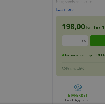
brugsvandsinstallation
Læs mere
198,00
kr. for
1
stk.
Forventet leveringstid: 5-8
circle
sell
info
Prismatch
E-MÆRKET
Handle trygt hos os