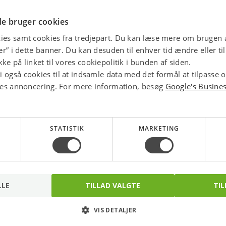
star
4.1 
e bruger cookies
ies samt cookies fra tredjepart. Du kan læse mere om brugen a
jer” i dette banner. Du kan desuden til enhver tid ændre eller t
ke på linket til vores cookiepolitik i bunden af siden.
 også cookies til at indsamle data med det formål at tilpasse 
ores annoncering. For mere information, besøg
Google's Busine
STATISTIK
MARKETING
LLE
TILLAD VALGTE
TIL
Panasonic S-36PY3E
Plastrør Pvc 10/8mm
varmepumpe 3,5 kW
Hvid 3m 111m/bunt
VIS DETALJER
køl. Luft/luft. freemulti,
Varenr.: 349020350
Varenr.: 5401016159
4-vejskassette loft.