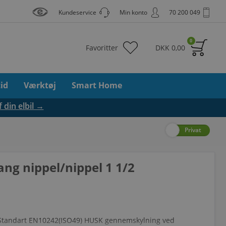
Kundeservice
Min konto
70 200 049
0
Favoritter
DKK
0,00
tid
Værktøj
Smart Home
f din elbil →
Erhverv
Privat
lang nippel/nippel 1 1/2
il Standart EN10242(ISO49) HUSK gennemskylning ved