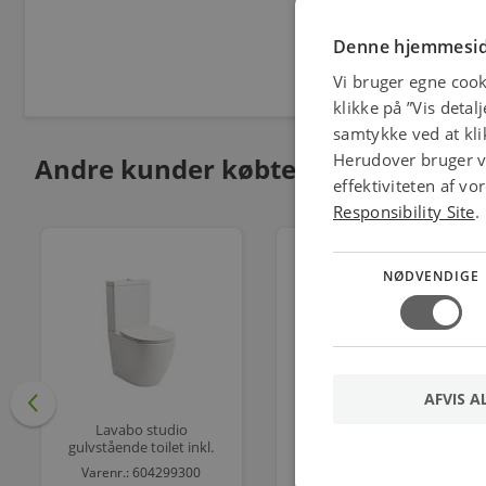
Denne hjemmesid
Vi bruger egne cook
klikke på ”Vis detal
samtykke ved at klik
Herudover bruger vi
Andre kunder købte også
effektiviteten af v
Responsibility Site
.
NØDVENDIGE
AFVIS A
Lavabo studio
Solcellekabel H1z2z2-k
gulvstående toilet inkl.
1x6mm2 Rød T500
slim sæde
Varenr.: 604299300
Varenr.: 5401039467
820x620x360mm 4/6l