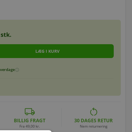
stk.
 hverdage
info
local_shipping
restart_alt
BILLIG FRAGT
30 DAGES RETUR
Fra 49,00 kr.
Nem returnering