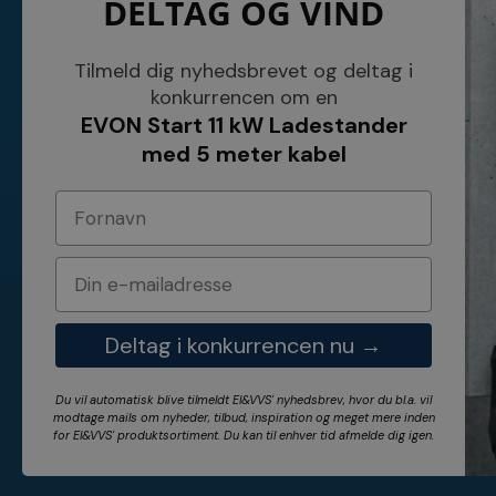
DELTAG OG VIND
NETSALG EL & VVS APS
Blog
Søndergårdsvej 44
Cookies
4640 Faxe
Kundeservice
Danmark
Åbningstider
Tilmeld dig nyhedsbrevet og deltag i
Tel.: 70 200 049
Hvem er vi ?
konkurrencen om en
Cvr nr. 26117275
Vilkår
EVON Start 11 kW Ladestander
E-mail: info@elvvs.dk
Bankoplysnin
Privatlivspoliti
med 5 meter kabel
Deltag i konkurrencen nu →
Du vil automatisk blive tilmeldt El&VVS' nyhedsbrev, hvor du bl.a. vil
modtage mails om nyheder, tilbud, inspiration og meget mere inden
for
El&VVS'
produktsortiment. Du kan til enhver tid afmelde dig igen.