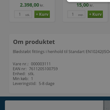
skjult lås hvid
2.398,00
15,00
kr.
kr.
stk.
mtr.
Om produktet
Blødstøbt fittings i henhold til Standart EN10242(I
Vare nr.:
000003111
EAN nr:
7611205100759
Enhed:
stk.
Min køb:
1
Leveringstid:
5-8 dage
KONTAKT
INFORMATI