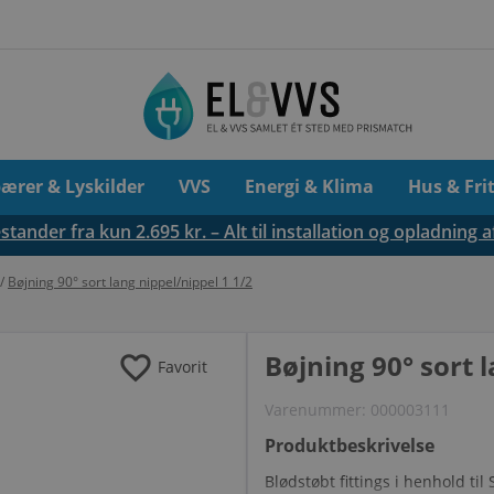
pærer & Lyskilder
VVS
Energi & Klima
Hus & Fri
tander fra kun 2.695 kr. – Alt til installation og opladning a
/
Bøjning 90° sort lang nippel/nippel 1 1/2
favorite
Bøjning 90° sort 
Favorit
Varenummer:
000003111
Produktbeskrivelse
Blødstøbt fittings i henhold t