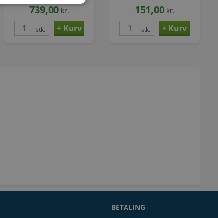
743455555
739,00
151,00
kr.
kr.
stk.
stk.
BETALING