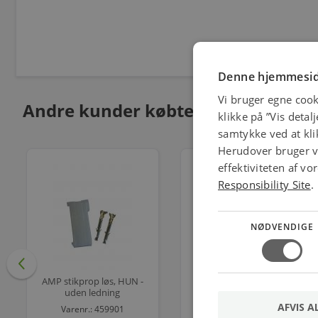
Denne hjemmesid
Vi bruger egne cook
Andre kunder købte også
klikke på ”Vis detal
samtykke ved at klik
Herudover bruger vi
effektiviteten af v
Responsibility Site
.
NØDVENDIGE
AMP stikprop løs, HUN -
AMP stikprop løs, HAN -
uden ledning
uden ledning
AFVIS A
Varenr.: 459901
Varenr.: 459900