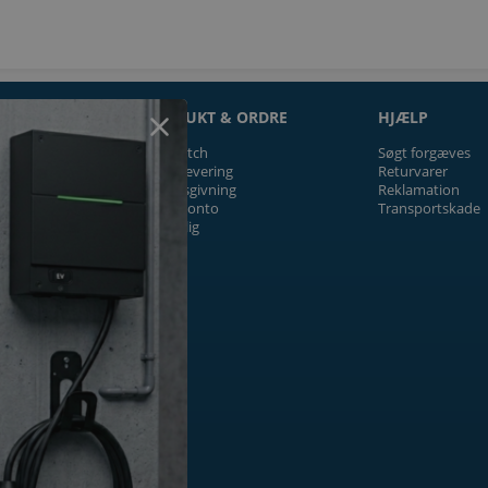
ON
PRODUKT & ORDRE
HJÆLP
Prismatch
Søgt forgæves
Fragt/levering
Returvarer
Tilbudsgivning
Reklamation
Firmakonto
Transportskade
Offentlig
ger
k