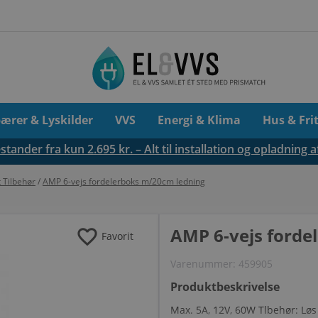
pærer & Lyskilder
VVS
Energi & Klima
Hus & Fri
tander fra kun 2.695 kr. – Alt til installation og opladning a
 Tilbehør
/
AMP 6-vejs fordelerboks m/20cm ledning
favorite
AMP 6-vejs forde
Favorit
Varenummer:
459905
Produktbeskrivelse
Max. 5A, 12V, 60W Tlbehør: Lø