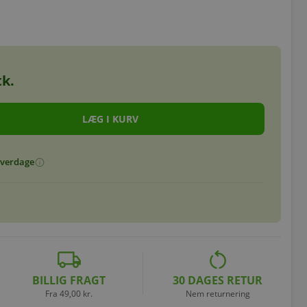
k.
 hverdage
info
local_shipping
restart_alt
BILLIG FRAGT
30 DAGES RETUR
Fra 49,00 kr.
Nem returnering