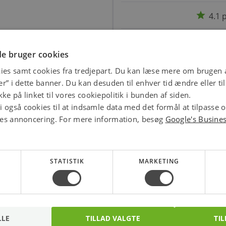
star
4.1 
e bruger cookies
ies samt cookies fra tredjepart. Du kan læse mere om brugen a
jer” i dette banner. Du kan desuden til enhver tid ændre eller t
ke på linket til vores cookiepolitik i bunden af siden.
 også cookies til at indsamle data med det formål at tilpasse 
ores annoncering. For mere information, besøg
Google's Busine
STATISTIK
MARKETING
Downlight
Downlight
Lyskildeholder (fjeder)
Lyskildeholder uden
Gu4/MR11 Ø35mm
takker (fjeder)
LLE
TILLAD VALGTE
TIL
Varenr.: 451892
Varenr.: 451891
Gu10/mr16 Ø50mm