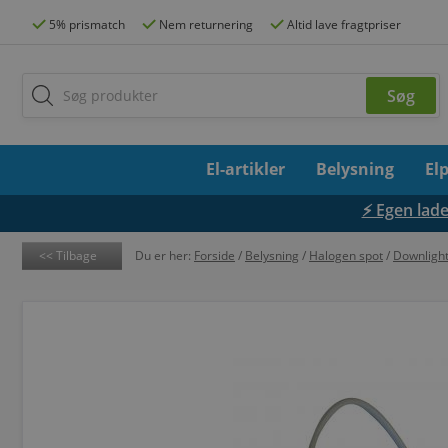
5% prismatch
Nem returnering
Altid lave fragtpriser
El-artikler
Belysning
El
⚡ Egen lades
Tilbage
Du er her:
Forside
/
Belysning
/
Halogen spot
/
Downlight