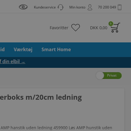
Kundeservice
Min konto
70 200 049
0
Favoritter
DKK
0,00
tid
Værktøj
Smart Home
f din elbil →
Erhverv
Privat
lerboks m/20cm ledning
s AMP hanstik uden ledning 459900 Løs AMP hunstik uden