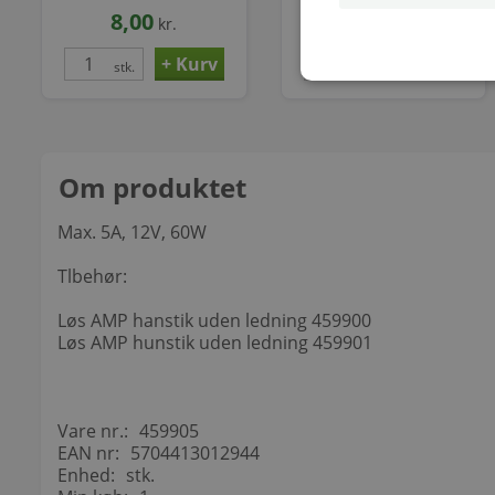
8,00
8,00
kr.
kr.
stk.
stk.
Om produktet
Max. 5A, 12V, 60W
Tlbehør:
Løs AMP hanstik uden ledning 459900
Løs AMP hunstik uden ledning 459901
Vare nr.:
459905
EAN nr:
5704413012944
Enhed:
stk.