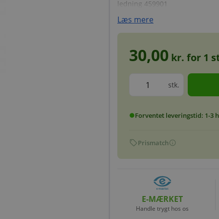
ledning 459901
Læs mere
30,00
kr. for
1
st
stk.
Forventet leveringstid: 1-3
circle
sell
info
Prismatch
E-MÆRKET
Handle trygt hos os