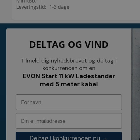
Min køb:
1
Leveringstid:
1-3 dage
KONTAKT
INFORMATI
DELTAG OG VIND
NETSALG EL & VVS APS
Blog
Søndergårdsvej 44
Cookies
4640 Faxe
Kundeservice
Danmark
Åbningstider
Tilmeld dig nyhedsbrevet og deltag i
Tel.: 70 200 049
Hvem er vi ?
konkurrencen om en
Cvr nr. 26117275
Vilkår
EVON Start 11 kW Ladestander
E-mail: info@elvvs.dk
Bankoplysnin
Privatlivspoliti
med 5 meter kabel
Deltag i konkurrencen nu →