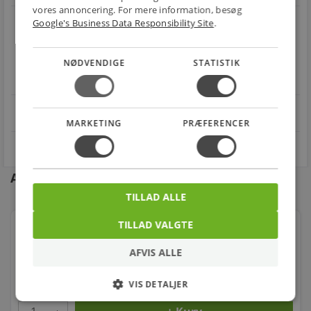
vores annoncering. For mere information, besøg
local_shipping
restart_alt
Google's Business Data Responsibility Site
.
E-MÆRKET
BILLIG
30 DAGES
Handle trygt hos
NØDVENDIGE
STATISTIK
FRAGT
RETUR
os
Fra 49,00 kr.
Nem returnering
star
4.1 på Trustpilot 11,691 anmeldelser
open_in_new
MARKETING
PRÆFERENCER
Andre kunder købte også
TILLAD ALLE
TILLAD VALGTE
1/2" Galvaniseret Vinkel 90 Muffe/muffe
AFVIS ALLE
Varenr.: 000090404
8,00
VIS DETALJER
kr.