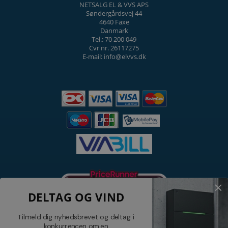
NETSALG EL & VVS APS
Søndergårdsvej 44
4640 Faxe
Danmark
Tel.: 70 200 049
Cvr nr. 26117275
E-mail: info@elvvs.dk
DELTAG OG VIND
Tilmeld dig nyhedsbrevet og deltag i
konkurrencen om en