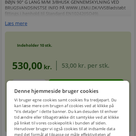
BØJN 90° G LANG M/M 3/8HUSK GENNEMSKYLNING VED
BRUGSVANDSINSTSE INFO PÅ WWW.LEMU.DK/VVSBlødstøbt
fittings i henhold til Standard EN10242(ISO49)
Læs mere
Indeholder
10
stk.
530,00
53,00 kr.
per stk.
kr.
stk.
Denne hjemmeside bruger cookies
Vi bruger egne cookies samt cookies fra tredjepart. Du
Forventet leveringstid: 5-8 hverdage
info
kan læse mere om brugen af cookies ved at klikke på
circle
”Vis detaljer” i dette banner. Du kan desuden til enhver
tid ændre eller tilbagetrække dit samtykke ved at klikke
sell
info
Prismatch
på linket til vores cookiepolitik i bunden af siden.
Herudover bruger vi også cookies til at indsamle data
med det formål at tilpasse og måle effektiviteten af