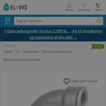
0
Konto
Favoritter
Kurv
Menu
⚡ Egen ladestander fra kun 2.695 kr. – Alt til installation
og opladning af din elbil →
Du er her:
Erhverv
Privat
Forside
/
VVS
/
Rør & Fittings
/
Galvaniseret fittings & rør
/
Bøjninger til Galvaniseret stålrør
favorite
Gem som favorit