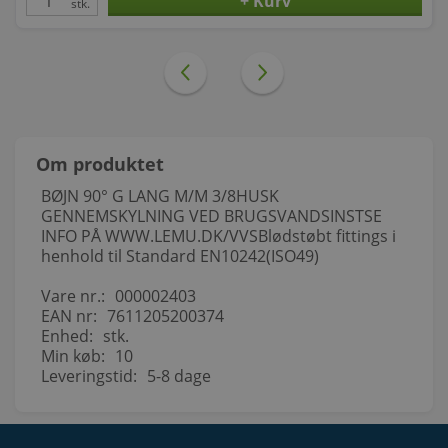
stk.
Om produktet
BØJN 90° G LANG M/M 3/8HUSK
GENNEMSKYLNING VED BRUGSVANDSINSTSE
INFO PÅ WWW.LEMU.DK/VVSBlødstøbt fittings i
henhold til Standard EN10242(ISO49)
Vare nr.:
000002403
EAN nr:
7611205200374
Enhed:
stk.
Min køb:
10
Leveringstid:
5-8 dage