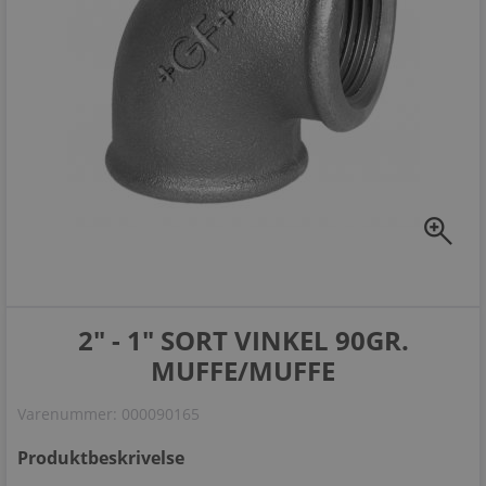
zoom_in
2" - 1" SORT VINKEL 90GR.
MUFFE/MUFFE
Varenummer:
000090165
Produktbeskrivelse