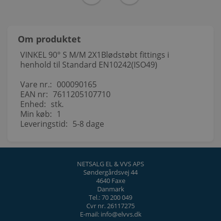
Om produktet
VINKEL 90° S M/M 2X1Blødstøbt fittings i
henhold til Standard EN10242(ISO49)
Vare nr.:
000090165
EAN nr:
7611205107710
Enhed:
stk.
Min køb:
1
Leveringstid:
5-8 dage
NETSALG EL & VVS APS
Søndergårdsvej 44
4640 Faxe
Danmark
Tel.: 70 200 049
Cvr nr. 26117275
E-mail: info@elvvs.dk