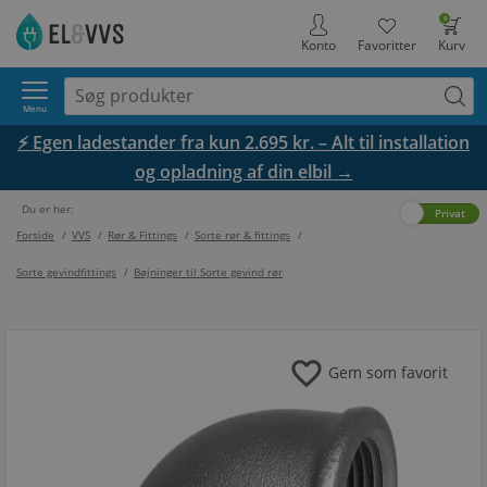
0
Konto
Favoritter
Kurv
Menu
⚡ Egen ladestander fra kun 2.695 kr. – Alt til installation
og opladning af din elbil →
Du er her:
Erhverv
Privat
Forside
/
VVS
/
Rør & Fittings
/
Sorte rør & fittings
/
Sorte gevindfittings
/
Bøjninger til Sorte gevind rør
favorite
Gem som favorit