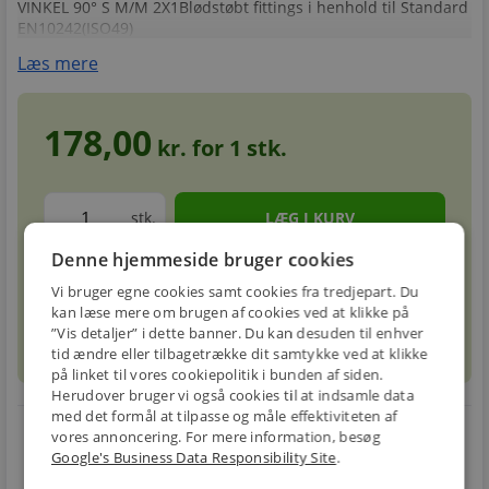
VINKEL 90° S M/M 2X1Blødstøbt fittings i henhold til Standard
EN10242(ISO49)
Læs mere
178,00
kr. for
1
stk.
stk.
Denne hjemmeside bruger cookies
Forventet leveringstid: 5-8 hverdage
info
circle
Vi bruger egne cookies samt cookies fra tredjepart. Du
kan læse mere om brugen af cookies ved at klikke på
”Vis detaljer” i dette banner. Du kan desuden til enhver
sell
info
Prismatch
tid ændre eller tilbagetrække dit samtykke ved at klikke
på linket til vores cookiepolitik i bunden af siden.
Herudover bruger vi også cookies til at indsamle data
med det formål at tilpasse og måle effektiviteten af
local_shipping
restart_alt
vores annoncering. For mere information, besøg
Google's Business Data Responsibility Site
.
E-MÆRKET
BILLIG
30 DAGES