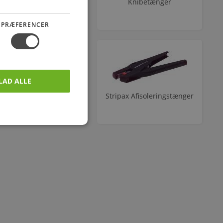
Kabeltænger
Knibetænger
PRÆFERENCER
LAD ALLE
Spidstænger
Stripax Afisoleringstænger