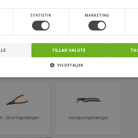
dv. låseringstænger
Kabelsakse
STATISTIK
MARKETING
LLE
TILLAD VALGTE
TIL
Pincetter
Rørtænger
VIS DETALJER
v. låseringstænger
Vandpumpetænger