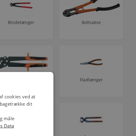
Bindetænger
Boltsakse
Diverse tænger
Fladtænger
f cookies ved at
ilbagetrække dit
og måle
ss Data