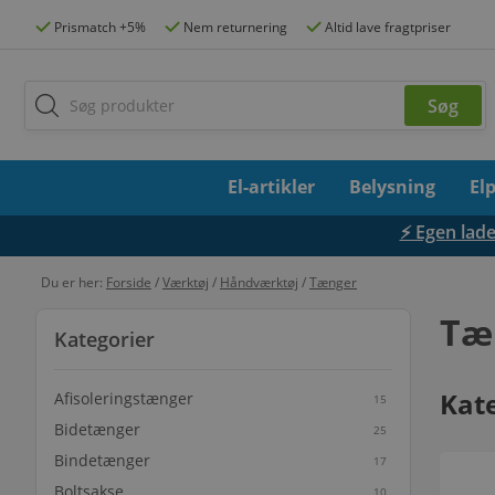
Prismatch +5%
Nem returnering
Altid lave fragtpriser
El-artikler
Belysning
El
⚡ Egen lades
Du er her:
Forside
/
Værktøj
/
Håndværktøj
/
Tænger
Tæ
Kategorier
Kat
Afisoleringstænger
15
Bidetænger
25
Bindetænger
17
Boltsakse
10