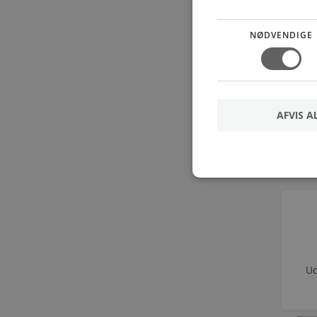
In
NØDVENDIGE
AFVIS A
Ud