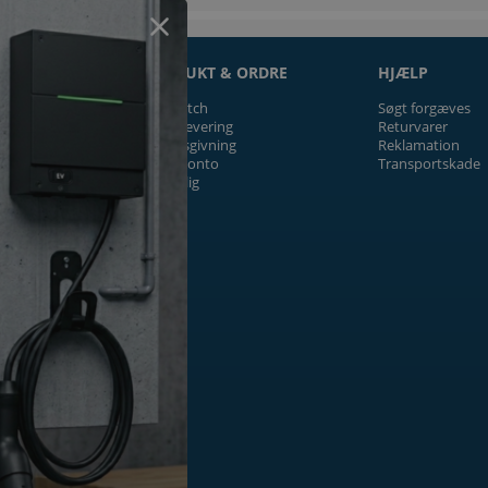
ON
PRODUKT & ORDRE
HJÆLP
Prismatch
Søgt forgæves
Fragt/levering
Returvarer
Tilbudsgivning
Reklamation
Firmakonto
Transportskade
Offentlig
ger
k