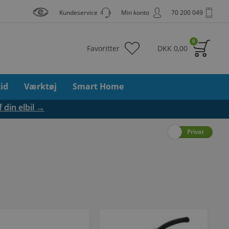
Kundeservice
Min konto
70 200 049
0
Favoritter
DKK
0,00
tid
Værktøj
Smart Home
f din elbil →
Erhverv
Privat