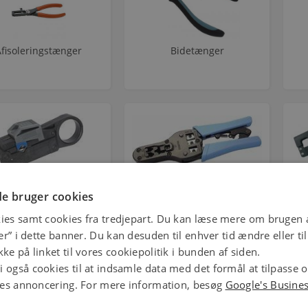
fisoleringstænger
Bidetænger
x Afisoleringtænger
Crimpeværktøj
e bruger cookies
ies samt cookies fra tredjepart. Du kan læse mere om brugen a
jer” i dette banner. Du kan desuden til enhver tid ændre eller t
ke på linket til vores cookiepolitik i bunden af siden.
 også cookies til at indsamle data med det formål at tilpasse 
ores annoncering. For mere information, besøg
Google's Busine