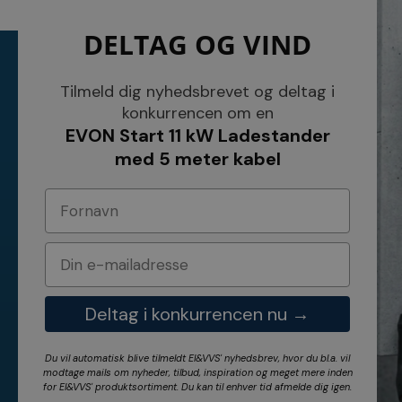
DELTAG OG VIND
KONTAKT
INFORMATI
NETSALG EL & VVS APS
Tilmeld dig nyhedsbrevet og deltag i
Blog
Søndergårdsvej 44
Cookies
konkurrencen om en
4640 Faxe
Kundeservice
EVON Start 11 kW Ladestander
Danmark
Åbningstider
Tel.: 70 200 049
Hvem er vi ?
med 5 meter kabel
Cvr nr. 26117275
Vilkår
E-mail: info@elvvs.dk
Bankoplysnin
Privatlivspoliti
Deltag i konkurrencen nu →
Du vil automatisk blive tilmeldt El&VVS' nyhedsbrev, hvor du bl.a. vil
modtage mails om nyheder, tilbud, inspiration og meget mere inden
for
El&VVS'
produktsortiment. Du kan til enhver tid afmelde dig igen.