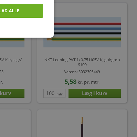
LAD ALLE
V-K, lysegrå
NKT Ledning PVT 1x0,75 H05V-K, gul/grøn
S100
423
Varenr.: 3032306449
5,58
r.
kr.
pr. mtr.
mtr.