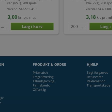
rød (PVT), 200 spole
blå (PVT), 200 spo
Varenr.: 5432730419
Varenr.: 5432730
3,00
3,18
kr.
pr. mtr.
kr.
pr. mt
mtr.
mtr.
ON
PRODUKT & ORDRE
HJÆLP
Prismatch
Søgt forgæves
Fragt/levering
Returvarer
Tilbudsgivning
Reklamation
Firmakonto
Transportskade
Offentlig
ger
k