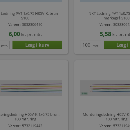
 Ledning PVT 1x0,75 H05V-K, brun
NKT Ledning PVT 1x0,75
S100
mørkegrå S100
Varenr.: 3032306410
Varenr.: 3032306
6,00
5,58
kr.
pr. mtr.
kr.
pr. mt
mtr.
mtr.
eringsledning H05V-K 1x0,75 brun,
Monteringsledning H05V-K 
100 mtr. ring
100 mtr. ring
Varenr.: 5732119442
Varenr.: 5732119