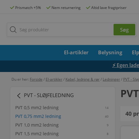
Prismatch +5%
Nem returnering
Altid lave fragtpriser
El-artikler
Belysning
El
⚡ Egen lades
Du er her:
Forside
/
El-artikler
/
Kabel, ledning & rør
/
Ledninger
/
PVT - Slø
PVT
PVT - SLØJFELEDNING
PVT 0,5 mm2 ledning
14
40
pr
PVT 0,75 mm2 ledning
40
PVT 1,0 mm2 ledning
9
PVT 1,5 mm2 ledning
8