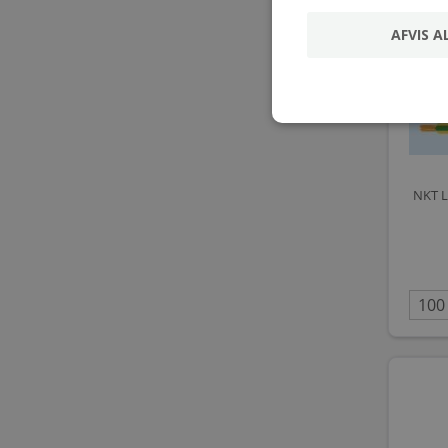
AFVIS A
NKT L