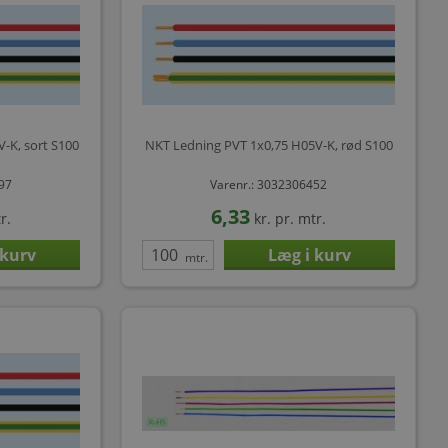
-K, sort S100
NKT Ledning PVT 1x0,75 H05V-K, rød S100
397
Varenr.: 3032306452
6,33
r.
kr.
pr. mtr.
mtr.