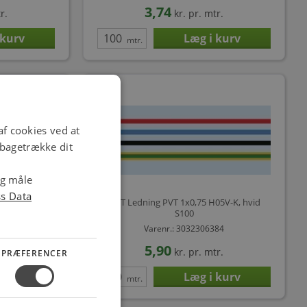
3,74
r.
kr.
pr. mtr.
mtr.
f cookies ved at
ilbagetrække dit
og måle
ss Data
 H05V-K,
NKT Ledning PVT 1x0,75 H05V-K, hvid
S100
368
Varenr.: 3032306384
5,90
r.
kr.
pr. mtr.
PRÆFERENCER
mtr.