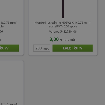
 1x0,75 mm²,
Monteringsledning H05V2-K 1x0,75 mm²,
ole
sort (PVT), 200 spole
396
Varenr.: 5432730406
3,00
r.
kr.
pr. mtr.
mtr.
 1x0,75 mm²,