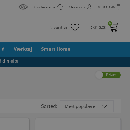
Kundeservice
Min konto
70 200 049
0
Favoritter
DKK
0,00
tid
Værktøj
Smart Home
f din elbil →
Erhverv
Privat
Sorted: