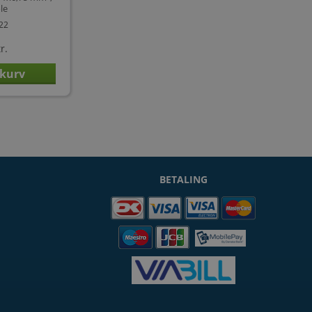
le
422
r.
BETALING