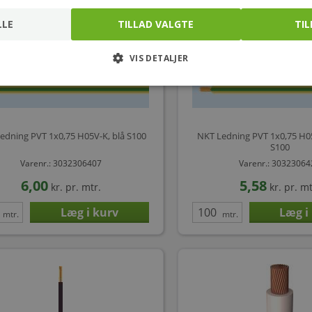
LLE
TILLAD VALGTE
TIL
VIS DETALJER
edning PVT 1x0,75 H05V-K, blå S100
NKT Ledning PVT 1x0,75 H05
S100
Varenr.: 3032306407
Varenr.: 3032306
6,00
5,58
kr.
pr. mtr.
kr.
pr. mt
mtr.
mtr.