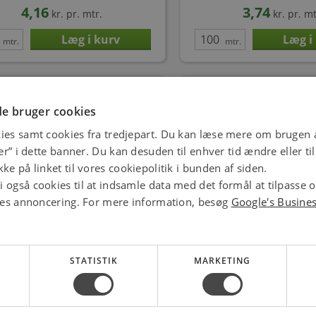
4,16
3,74
kr.
pr. mtr.
kr.
pr. mt
mtr.
mtr.
e bruger cookies
ies samt cookies fra tredjepart. Du kan læse mere om brugen a
jer” i dette banner. Du kan desuden til enhver tid ændre eller t
ke på linket til vores cookiepolitik i bunden af siden.
 også cookies til at indsamle data med det formål at tilpasse 
ores annoncering. For mere information, besøg
Google's Busine
Ledning PVT 1x0,75 H05V-K, violet
NKT Ledning PVT 1x0,75
S100
mørkeblå S100
Varenr.: 3032306355
Varenr.: 3032306
6,53
6,33
kr.
pr. mtr.
kr.
pr. mt
STATISTIK
MARKETING
mtr.
mtr.