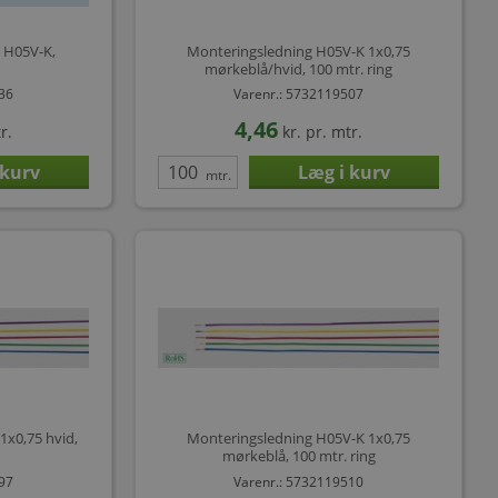
 H05V-K,
Monteringsledning H05V-K 1x0,75
mørkeblå/hvid, 100 mtr. ring
436
Varenr.: 5732119507
4,46
r.
kr.
pr. mtr.
mtr.
1x0,75 hvid,
Monteringsledning H05V-K 1x0,75
mørkeblå, 100 mtr. ring
497
Varenr.: 5732119510