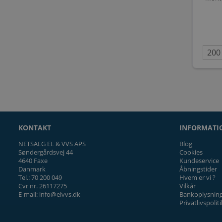
DELTAG OG VIND
KONTAKT
INFORMATI
NETSALG EL & VVS APS
Blog
Tilmeld dig nyhedsbrevet og deltag i
Søndergårdsvej 44
Cookies
konkurrencen om en
4640 Faxe
Kundeservice
EVON Start 11 kW Ladestander
Danmark
Åbningstider
Tel.: 70 200 049
Hvem er vi ?
med 5 meter kabel
Cvr nr. 26117275
Vilkår
E-mail: info@elvvs.dk
Bankoplysnin
Privatlivspoliti