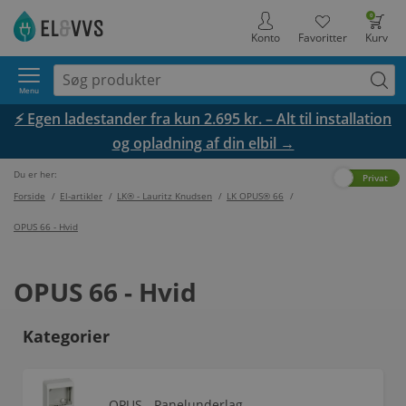
0
Konto
Favoritter
Kurv
Menu
⚡ Egen ladestander fra kun 2.695 kr. – Alt til installation
og opladning af din elbil →
Du er her:
Erhverv
Privat
Forside
/
El-artikler
/
LK® - Lauritz Knudsen
/
LK OPUS® 66
/
OPUS 66 - Hvid
OPUS 66 - Hvid
Kategorier
OPUS - Panelunderlag