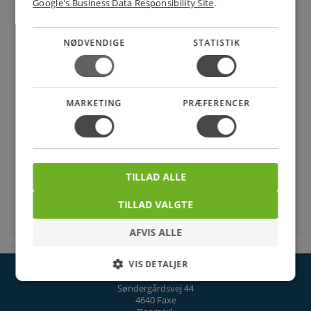
OPUS 66 - Lampeudtag
Google's Business Data Responsibility Site
.
NØDVENDIGE
STATISTIK
OPUS 66 - Pir & timere
MARKETING
PRÆFERENCER
OPUS 66 - Teleudtag
TILLAD ALLE
OPUS 66 - Tilbehør
TILLAD VALGTE
AFVIS ALLE
VIS DETALJER
NETSALG EL & VVS APS
Søndergårdsvej 44
4640 Faxe