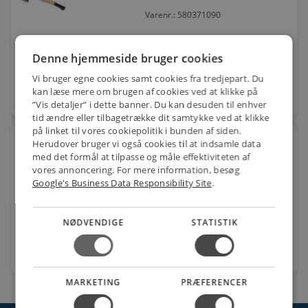
Varenr.: 580371090
164,00
kr.
pr. stk.
Denne hjemmeside bruger cookies
Vi bruger egne cookies samt cookies fra tredjepart. Du
kan læse mere om brugen af cookies ved at klikke på
favorite
stk.
”Vis detaljer” i dette banner. Du kan desuden til enhver
tid ændre eller tilbagetrække dit samtykke ved at klikke
på linket til vores cookiepolitik i bunden af siden.
Hultafors Håndøkse 600 gram
Herudover bruger vi også cookies til at indsamle data
med det formål at tilpasse og måle effektiviteten af
vores annoncering. For mere information, besøg
Varenr.: 580372181
Google's Business Data Responsibility Site
.
663,00
kr.
pr. stk.
NØDVENDIGE
STATISTIK
favorite
stk.
MARKETING
PRÆFERENCER