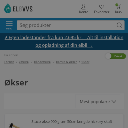
0
Konto
Favoritter
Kurv
Menu
⚡ Egen ladestander fra kun 2.695 kr. – Alt til installation
og opladning af din elbil →
Du er her:
Erhverv
Privat
Forside
/
Værktøj
/
Håndværktøj
/
Hamre & Økser
/
Økser
Økser
Staco økse 900 gram 50cm længde hickory skaft