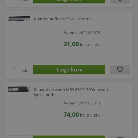
Krympemuffesæt 5x6 - 16 mm2
Varenr.: 0811102074
31,00
kr.
pr. stk.
favorite
stk.
Reparationssvøb MRS 65/22 500mm sort,
lynlåsmuffe
Varenr.: 0811105013
74,00
kr.
pr. stk.