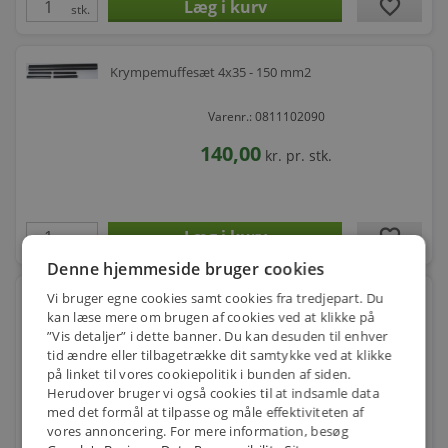
favorite
stk.
Krympemuffesæt 4x35 - 150 mm2
Varenr.: 0811102090
140,00
kr.
pr. stk.
favorite
stk.
Denne hjemmeside bruger cookies
Vi bruger egne cookies samt cookies fra tredjepart. Du
Krympemuffesæt 4x150 - 300 mm2
kan læse mere om brugen af cookies ved at klikke på
”Vis detaljer” i dette banner. Du kan desuden til enhver
Varenr.: 0811102100
tid ændre eller tilbagetrække dit samtykke ved at klikke
på linket til vores cookiepolitik i bunden af siden.
120,00
kr.
pr. stk.
Herudover bruger vi også cookies til at indsamle data
med det formål at tilpasse og måle effektiviteten af
vores annoncering. For mere information, besøg