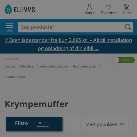
0
Konto
Favoritter
Kurv
Menu
⚡ Egen ladestander fra kun 2.695 kr. – Alt til installation
og opladning af din elbil →
Du er her:
Erhverv
Privat
Forside
/
El-artikler
/
Kabel, ledning & rør
/
Krympemateriel
/
Krympemuffer
Krympemuffer
Filtre