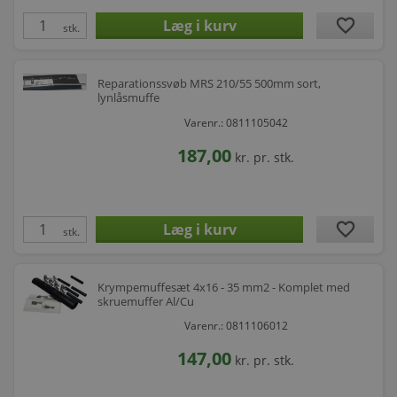
favorite
stk.
Reparationssvøb MRS 210/55 500mm sort,
lynlåsmuffe
Varenr.: 0811105042
187,00
kr.
pr. stk.
favorite
stk.
Krympemuffesæt 4x16 - 35 mm2 - Komplet med
skruemuffer Al/Cu
Varenr.: 0811106012
147,00
kr.
pr. stk.