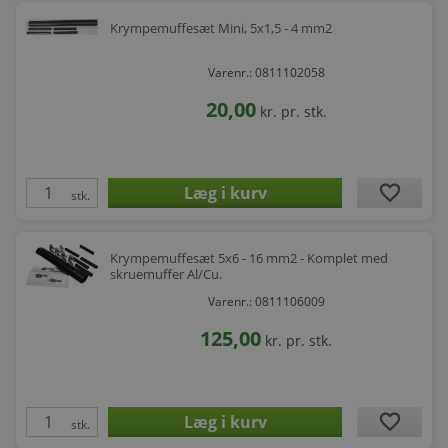
Krympemuffesæt Mini, 5x1,5 - 4 mm2
Varenr.: 0811102058
20,00
kr.
pr. stk.
favorite
stk.
Krympemuffesæt 5x6 - 16 mm2 - Komplet med
skruemuffer Al/Cu.
Varenr.: 0811106009
125,00
kr.
pr. stk.
favorite
stk.