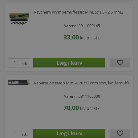
Raychem Krympemuffesæt Mini, 5x1,5 - 2,5 mm2
Varenr.: 9911000145
33,00
kr.
pr. stk.
favorite
stk.
Reparationssvøb MRS 43/8 500mm sort, lynlåsmuffe
Varenr.: 0811105000
70,00
kr.
pr. stk.
favorite
stk.