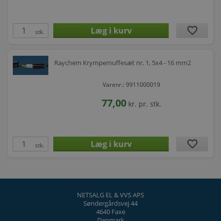
favorite
stk.
Raychem Krympemuffesæt nr. 1, 5x4 - 16 mm2
Varenr.: 9911000019
77,00
kr.
pr. stk.
favorite
stk.
NETSALG EL & VVS APS
Søndergårdsvej 44
4640 Faxe
Danmark