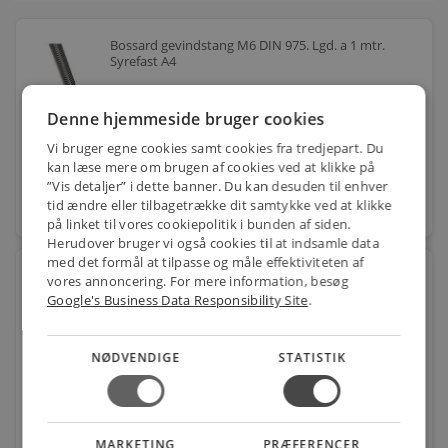
Bossard gevindstang M6 DIN 975. Lgd. a 1 mtr.
Syrefast A4
Varenr.: 525315322
Denne hjemmeside bruger cookies
44,00
kr.
pr. stk.
Vi bruger egne cookies samt cookies fra tredjepart. Du
kan læse mere om brugen af cookies ved at klikke på
”Vis detaljer” i dette banner. Du kan desuden til enhver
tid ændre eller tilbagetrække dit samtykke ved at klikke
favorite
stk.
på linket til vores cookiepolitik i bunden af siden.
Herudover bruger vi også cookies til at indsamle data
med det formål at tilpasse og måle effektiviteten af
Bossard gevindstang M10 DIN 975. Lgd. a 1 mtr.
vores annoncering. For mere information, besøg
Syrefast A4
Google's Business Data Responsibility Site
.
Varenr.: 525315324
104,00
kr.
pr. stk.
NØDVENDIGE
STATISTIK
favorite
stk.
MARKETING
PRÆFERENCER