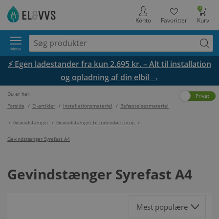
0
Konto
Favoritter
Kurv
Menu
⚡ Egen ladestander fra kun 2.695 kr. – Alt til installation
og opladning af din elbil →
Du er her:
Erhverv
Privat
Forside
/
El-artikler
/
Installationsmateriel
/
Befæstelsesmateriel
/
Gevindstænger
/
Gevindstænger til indendørs brug
/
Gevindstænger Syrefast A4
Gevindstænger Syrefast A4