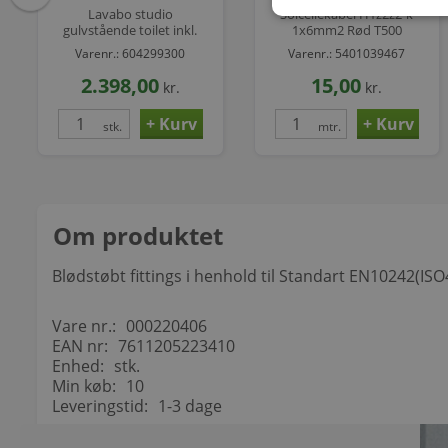
Lavabo studio
Solcellekabel H1z2z2-k
gulvstående toilet inkl.
1x6mm2 Rød T500
slim sæde
Varenr.: 604299300
Varenr.: 5401039467
820x620x360mm 4/6l
skjult lås hvid
2.398,00
15,00
kr.
kr.
stk.
mtr.
Om produktet
Blødstøbt fittings i henhold til Standart EN10242(I
Vare nr.:
000220406
EAN nr:
7611205223410
Enhed:
stk.
Min køb:
10
Leveringstid:
1-3 dage