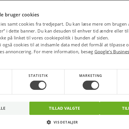
E-MÆRKET
Handle trygt hos os
e bruger cookies
ies samt cookies fra tredjepart. Du kan læse mere om brugen a
star
4.1 
jer” i dette banner. Du kan desuden til enhver tid ændre eller t
ke på linket til vores cookiepolitik i bunden af siden.
 også cookies til at indsamle data med det formål at tilpasse 
ores annoncering. For mere information, besøg
Google's Busine
STATISTIK
MARKETING
LLE
TILLAD VALGTE
TIL
VIS DETALJER