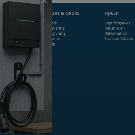
ON
PRODUKT & ORDRE
HJÆLP
Prismatch
Søgt forgæves
Fragt/levering
Returvarer
Tilbudsgivning
Reklamation
Firmakonto
Transportskade
Offentlig
ger
k