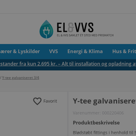
pærer & Lyskilder
VVS
Energi & Klima
Hus & Fri
tander fra kun 2.695 kr. – Alt til installation og opladning a
/
Y-tee galvaniseret 3/4
favorite
Y-tee galvanisere
Favorit
Varenummer:
000220406
Produktbeskrivelse
Blødstøbt fittings i henhold t