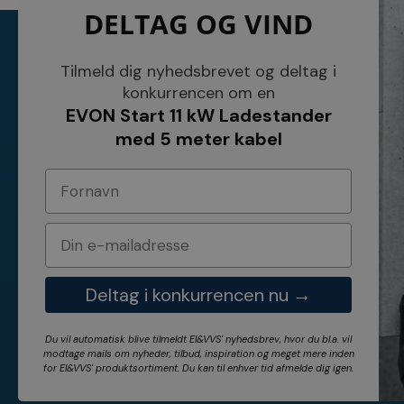
DELTAG OG VIND
KONTAKT
INFORMATI
NETSALG EL & VVS APS
Blog
Tilmeld dig nyhedsbrevet og deltag i
Søndergårdsvej 44
Cookies
konkurrencen om en
4640 Faxe
Kundeservice
EVON Start 11 kW Ladestander
Danmark
Åbningstider
Tel.: 70 200 049
Hvem er vi ?
med 5 meter kabel
Cvr nr. 26117275
Vilkår
E-mail: info@elvvs.dk
Bankoplysnin
Privatlivspoliti
Deltag i konkurrencen nu →
Du vil automatisk blive tilmeldt El&VVS' nyhedsbrev, hvor du bl.a. vil
modtage mails om nyheder, tilbud, inspiration og meget mere inden
for
El&VVS'
produktsortiment. Du kan til enhver tid afmelde dig igen.