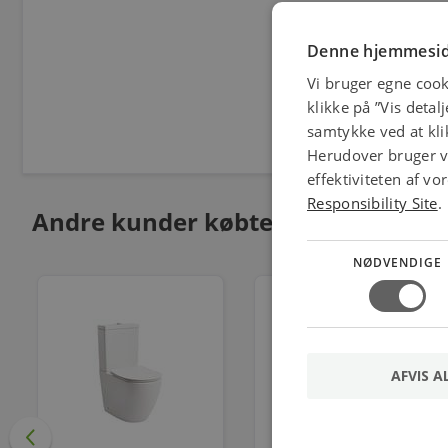
Denne hjemmesid
Vi bruger egne cook
klikke på ”Vis detal
samtykke ved at klik
Herudover bruger vi
effektiviteten af v
Responsibility Site
.
Andre kunder købte også
NØDVENDIGE
AFVIS A