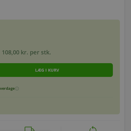
108,00 kr.
per stk.
 hverdage
info
local_shipping
restart_alt