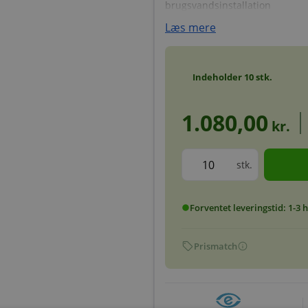
brugsvandsinstallation
Læs mere
Indeholder
10
stk.
1.080,00
kr.
stk.
Forventet leveringstid: 1-3
circle
sell
info
Prismatch