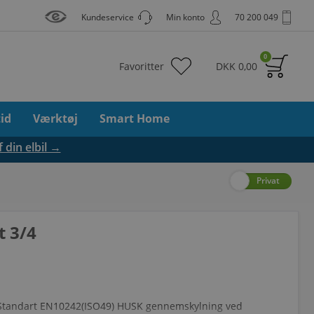
Kundeservice
Min konto
70 200 049
0
Favoritter
DKK
0,00
tid
Værktøj
Smart Home
f din elbil →
Erhverv
Privat
t 3/4
il Standart EN10242(ISO49) HUSK gennemskylning ved