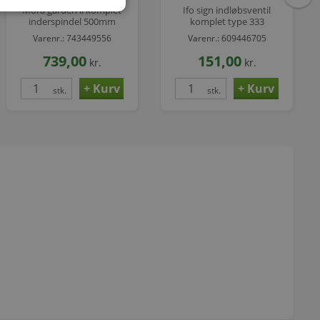
Mora garden ll komplet
Ifo sign indløbsventil
inderspindel 500mm
komplet type 333
(totallængde 580mm)
Varenr.: 743449556
Varenr.: 609446705
t/Mora garden ii vvs nr.
743455555
739,00
151,00
kr.
kr.
stk.
stk.