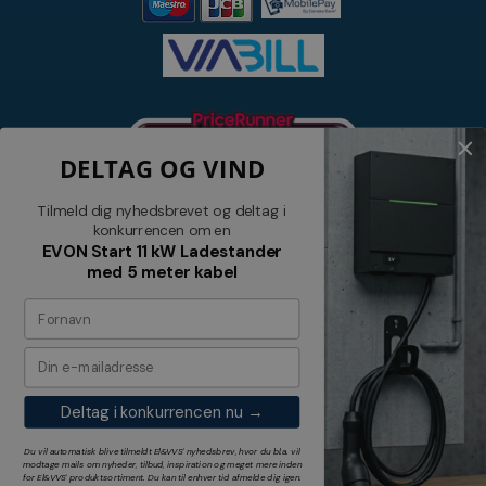
DELTAG OG VIND
Tilmeld dig nyhedsbrevet og deltag i
konkurrencen om en
EVON Start 11 kW Ladestander
med 5 meter kabel
Nyhedsbrev
Tilmeld dig vores nyhedsbrev og
modtag relevante tilbud og nyheder
Deltag i konkurrencen nu →
Tilmeld
Du vil automatisk blive tilmeldt El&VVS' nyhedsbrev, hvor du bl.a. vil
modtage mails om nyheder, tilbud, inspiration og meget mere inden
for
El&VVS'
produktsortiment. Du kan til enhver tid afmelde dig igen.