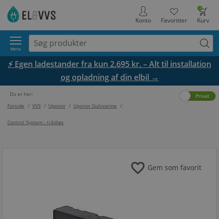
0
Konto
Favoritter
Kurv
Menu
⚡ Egen ladestander fra kun 2.695 kr. – Alt til installation
og opladning af din elbil →
Du er her:
Erhverv
Privat
Forside
/
VVS
/
Uponor
/
Uponor Gulvvarme
/
Control System - trådløs
favorite
Gem som favorit