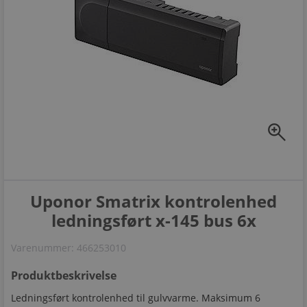
zoom_in
Uponor Smatrix kontrolenhed
ledningsført x-145 bus 6x
Varenummer:
466253010
Produktbeskrivelse
Ledningsført kontrolenhed til gulvvarme. Maksimum 6