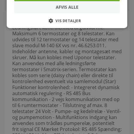
AFVIS ALLE
Om produktet
VIS DETALJER
Ledningsført kontrolenhed til gulvvarme.
Maksimum 6 termostater og 8 telestater. Kan
udvides til 12 termostater og 14 telestater med
slave modul M-140 6X vvs nr. 46.6253.011.
Indeholder antenne, kabler og montagesæt med
skruer. Må kun kobles med Uponor telestater.
Kan anvendes med alle ledningsførte
termostater i Smatrix-serien. Termostater kan
kobles som serie (daisy chain) eller direkte til
kontrolenhed eventuelt via samlemodul (Star)
Funktioner kontrolenhed: - Integreret dynamisk
automatisk regulering - RS 485 Bus
kommunikation - 2 vejs kommunikation med op
til 6 rumtermostater - Tilslutning af max. 8
telestater 24 Volt - Pumpe- og kedelrelæ - Ventil-
og pumpemotion - Multifunktions indgang kan
anvendes som trådløs pumperelæ, potentielt
frit signal CE Mærket Protokol: RS 485 Spænding: