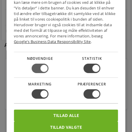
os
kan læse mere om brugen af cookies ved at klikke på
Fra 29,00 kr.
Nem returnering
”Vis detaljer” i dette banner. Du kan desuden til enhver
tid ændre eller tilbagetrække dit samtykke ved at klikke
star
4.1 på Trustpilot 11,691 anmeldelser
open_in_new
på linket til vores cookiepolitik i bunden af siden.
Herudover bruger vi også cookies til at indsamle data
med det formål at tilpasse og måle effektiviteten af
vores annoncering. For mere information, besøg
Google's Business Data Responsibility Site
.
Andre kunder købte også
NØDVENDIGE
STATISTIK
Uponor Smatrix slave modul til kontrolenhed
trådløs m-160 6x
Varenr.: 466251011
MARKETING
PRÆFERENCER
515,00
kr.
stk.
TILLAD ALLE
TILLAD VALGTE