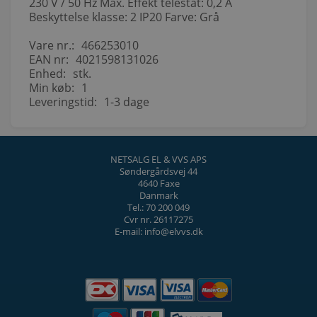
230 V / 50 Hz Max. Effekt telestat: 0,2 A
Beskyttelse klasse: 2 IP20 Farve: Grå
Vare nr.:
466253010
EAN nr:
4021598131026
Enhed:
stk.
Min køb:
1
Leveringstid:
1-3 dage
NETSALG EL & VVS APS
Søndergårdsvej 44
4640 Faxe
Danmark
Tel.: 70 200 049
Cvr nr. 26117275
E-mail: info@elvvs.dk