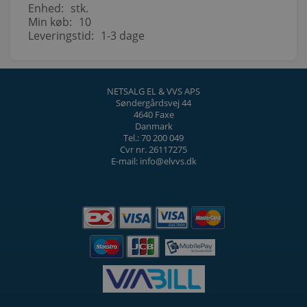
Enhed:
stk.
Min køb:
10
Leveringstid:
1-3 dage
NETSALG EL & VVS APS
Søndergårdsvej 44
4640 Faxe
Danmark
Tel.: 70 200 049
Cvr nr. 26117275
E-mail: info@elvvs.dk