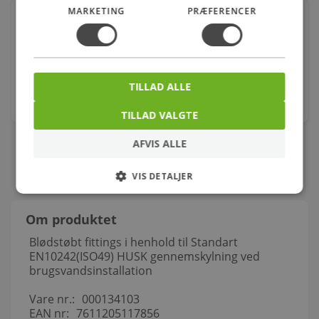
MARKETING
PRÆFERENCER
Lavabo studio gulvstående toilet inkl. slim sæde
820x620x360mm 4/6l skjult lås hvid
Varenr.: 604299300
2.398,00
kr.
TILLAD ALLE
stk.
TILLAD VALGTE
AFVIS ALLE
VIS DETALJER
Om produktet
Blødstøbt fittings i henhold til Standart
EN10242(ISO49) HUSK gennemskylning ved
brugsvandsinstallation
Vare nr.:
000134103
EAN nr:
7611205117856