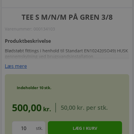
TEE S M/N/M PÅ GREN 3/8
Varenummer:
000134103
Produktbeskrivelse
Blødstøbt fittings i henhold til Standart EN10242(ISO49) HUSK
gennemskylning ved brugsvandsinstallation
Læs mere
Indeholder
10
stk.
500,00
50,00 kr.
per stk.
kr.
stk.