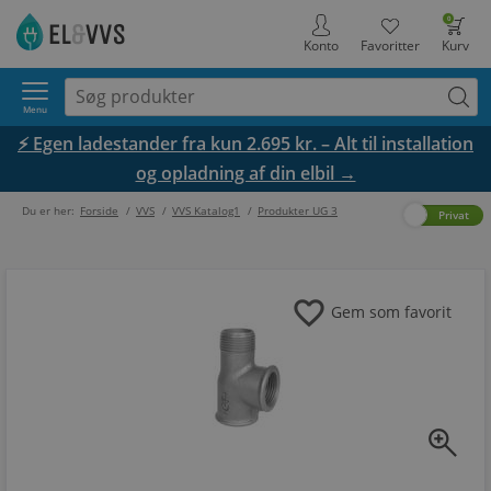
0
Konto
Favoritter
Kurv
Menu
⚡ Egen ladestander fra kun 2.695 kr. – Alt til installation
og opladning af din elbil →
Du er her:
Forside
/
VVS
/
VVS Katalog1
/
Produkter UG 3
Erhverv
Privat
favorite
Gem som favorit
zoom_in