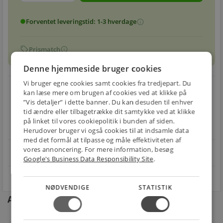
Forventet leveringstid: 1-3 hverdage
info
circle
sell
info
Prismatch
Denne hjemmeside bruger cookies
Vi bruger egne cookies samt cookies fra tredjepart. Du
local_shipping
restart_alt
kan læse mere om brugen af cookies ved at klikke på
”Vis detaljer” i dette banner. Du kan desuden til enhver
E-MÆRKET
BILLIG
30 DAGES
tid ændre eller tilbagetrække dit samtykke ved at klikke
Handle trygt hos
FRAGT
RETUR
på linket til vores cookiepolitik i bunden af siden.
os
Fra 49,00 kr.
Nem returnering
Herudover bruger vi også cookies til at indsamle data
med det formål at tilpasse og måle effektiviteten af
vores annoncering. For mere information, besøg
star
4.1 på Trustpilot 11,691 anmeldelser
open_in_new
Google's Business Data Responsibility Site
.
NØDVENDIGE
STATISTIK
Andre kunder købte også