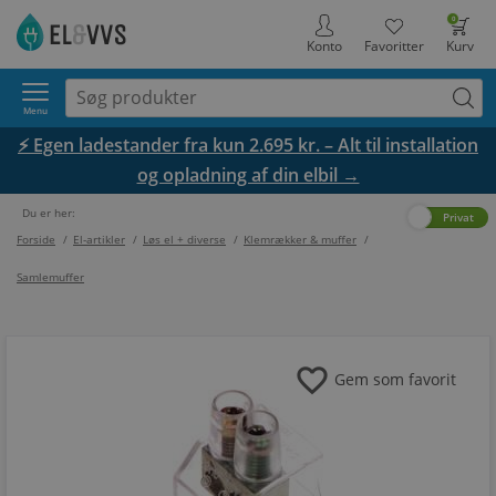
0
Konto
Favoritter
Kurv
Menu
⚡ Egen ladestander fra kun 2.695 kr. – Alt til installation
og opladning af din elbil →
Du er her:
Erhverv
Privat
Forside
/
El-artikler
/
Løs el + diverse
/
Klemrækker & muffer
/
Samlemuffer
favorite
Gem som favorit