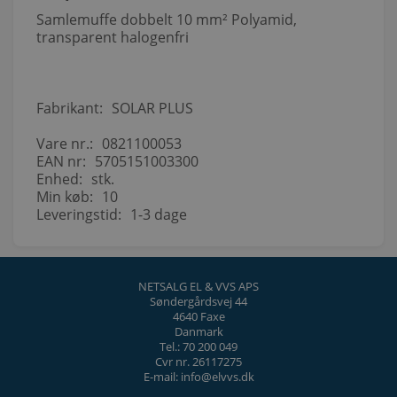
Samlemuffe dobbelt 10 mm² Polyamid,
transparent halogenfri
Fabrikant:
SOLAR PLUS
Vare nr.:
0821100053
EAN nr:
5705151003300
Enhed:
stk.
Min køb:
10
Leveringstid:
1-3 dage
NETSALG EL & VVS APS
Søndergårdsvej 44
4640 Faxe
Danmark
Tel.: 70 200 049
Cvr nr. 26117275
E-mail: info@elvvs.dk