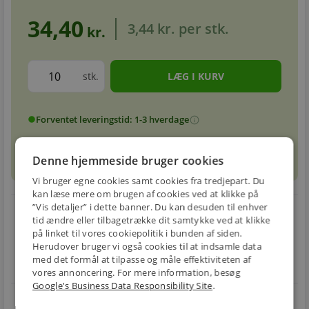
34,40
3,44 kr.
per stk.
kr.
stk.
Forventet leveringstid: 1-3 hverdage
info
circle
sell
info
Prismatch
Denne hjemmeside bruger cookies
Vi bruger egne cookies samt cookies fra tredjepart. Du
kan læse mere om brugen af cookies ved at klikke på
”Vis detaljer” i dette banner. Du kan desuden til enhver
local_shipping
restart_alt
tid ændre eller tilbagetrække dit samtykke ved at klikke
på linket til vores cookiepolitik i bunden af siden.
E-MÆRKET
BILLIG
30 DAGES
Herudover bruger vi også cookies til at indsamle data
Handle trygt hos
FRAGT
RETUR
med det formål at tilpasse og måle effektiviteten af
os
Fra 49,00 kr.
Nem returnering
vores annoncering. For mere information, besøg
Google's Business Data Responsibility Site
.
star
4.1 på Trustpilot 11,691 anmeldelser
open_in_new