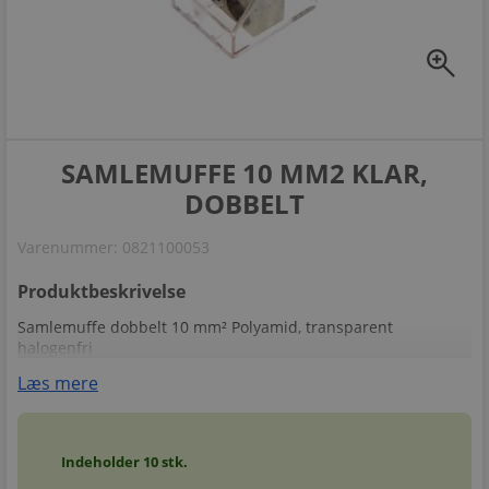
zoom_in
SAMLEMUFFE 10 MM2 KLAR,
DOBBELT
Varenummer:
0821100053
Produktbeskrivelse
Samlemuffe dobbelt 10 mm² Polyamid, transparent
halogenfri
Læs mere
Indeholder
10
stk.