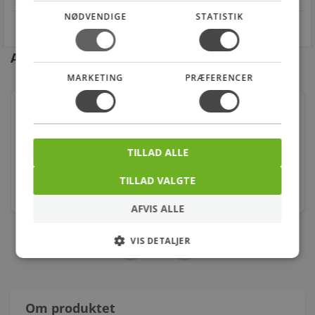
NØDVENDIGE
STATISTIK
Andre kunder købte også
MARKETING
PRÆFERENCER
Housegard SA411S Røgalarm 230V - 9V
Batteribackup - Sammenkobling op til 38 stk
Varenr.: 0885110005
TILLAD ALLE
185,00
kr.
TILLAD VALGTE
stk.
AFVIS ALLE
VIS DETALJER
Om produktet