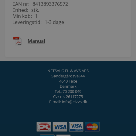
EAN nr:
8413893376572
Enhed:
stk.
Min køb:
1
Leveringstid:
1-3 dage
Manual
NETSALG EL & VVS APS
Søndergårdsvej 44
4640 Faxe
Danmark
Tel.: 70 200 049
Cvr nr. 26117275
E-mail: info@elvvs.dk