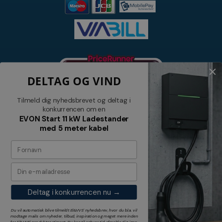
DELTAG OG VIND
Tilmeld dig nyhedsbrevet og deltag i
konkurrencen om en
EVON Start 11 kW Ladestander
med 5 meter kabel
Nyhedsbrev
Tilmeld dig vores nyhedsbrev og
modtag relevante tilbud og nyheder
Deltag i konkurrencen nu →
Tilmeld
Du vil automatisk blive tilmeldt El&VVS' nyhedsbrev, hvor du bl.a. vil
modtage mails om nyheder, tilbud, inspiration og meget mere inden