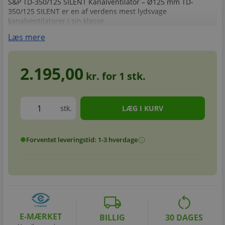
S&P TD-350/125 SILENT Kanalventilator – Ø125 mm TD-
350/125 SILENT er en af verdens mest lydsvage
kanalventilatorer i sin klasse.
Læs mere
2.195,00
kr. for
1
stk.
stk.
Forventet leveringstid: 1-3 hverdage
info
circle
local_shipping
restart_alt
E-MÆRKET
BILLIG
30 DAGES