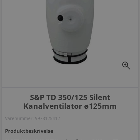
zoom_in
S&P TD 350/125 Silent
Kanalventilator ø125mm
Varenummer:
9978125412
Produktbeskrivelse