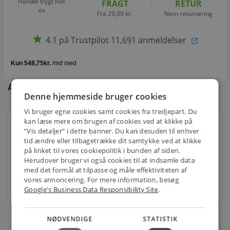
Handle trygt hos
FRAGT
RETUR
os
Fra 29,00 kr.
Nem returnering
star
4.1 på Trustpilot 11,691 anmeldelser
open_in_new
Andre kunder købte også
Denne hjemmeside bruger cookies
Vi bruger egne cookies samt cookies fra tredjepart. Du
kan læse mere om brugen af cookies ved at klikke på
S&P Silent 100 CZ Hvid, Ventilator Standard,
”Vis detaljer” i dette banner. Du kan desuden til enhver
158x158mm ø99mm
tid ændre eller tilbagetrække dit samtykke ved at klikke
Varenr.: 9978100306
på linket til vores cookiepolitik i bunden af siden.
Herudover bruger vi også cookies til at indsamle data
619,00
kr.
med det formål at tilpasse og måle effektiviteten af
vores annoncering. For mere information, besøg
stk.
Google's Business Data Responsibility Site
.
NØDVENDIGE
STATISTIK