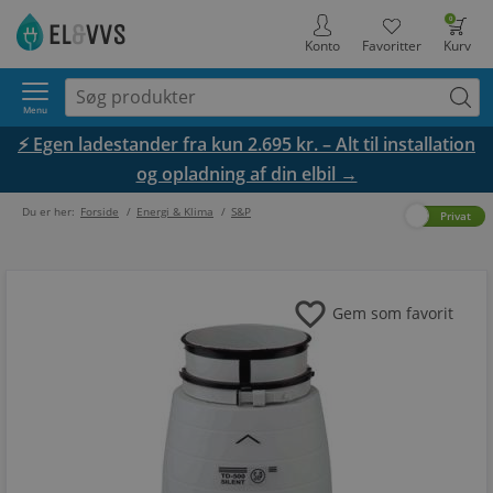
0
Konto
Favoritter
Kurv
Menu
⚡ Egen ladestander fra kun 2.695 kr. – Alt til installation
og opladning af din elbil →
Du er her:
Forside
/
Energi & Klima
/
S&P
Erhverv
Privat
favorite
Gem som favorit