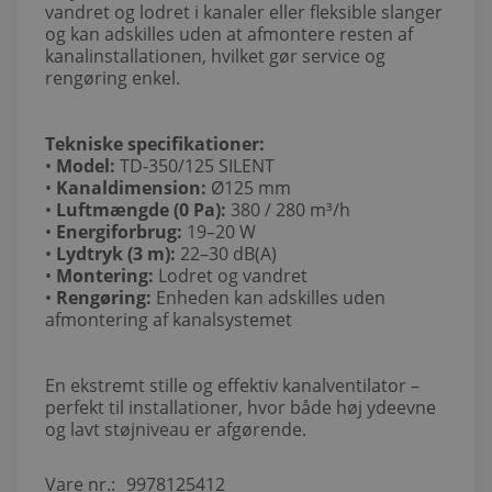
vandret og lodret i kanaler eller fleksible slanger
og kan adskilles uden at afmontere resten af
kanalinstallationen, hvilket gør service og
rengøring enkel.
Tekniske specifikationer:
•
Model:
TD-350/125 SILENT
•
Kanaldimension:
Ø125 mm
•
Luftmængde (0 Pa):
380 / 280 m³/h
•
Energiforbrug:
19–20 W
•
Lydtryk (3 m):
22–30 dB(A)
•
Montering:
Lodret og vandret
•
Rengøring:
Enheden kan adskilles uden
afmontering af kanalsystemet
En ekstremt stille og effektiv kanalventilator –
perfekt til installationer, hvor både høj ydeevne
og lavt støjniveau er afgørende.
Vare nr.:
9978125412