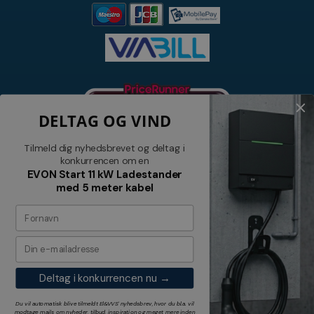
DELTAG OG VIND
Tilmeld dig nyhedsbrevet og deltag i
konkurrencen om en
EVON Start 11 kW Ladestander
med 5 meter kabel
Nyhedsbrev
Tilmeld dig vores nyhedsbrev og
modtag relevante tilbud og nyheder
Deltag i konkurrencen nu →
Tilmeld
Du vil automatisk blive tilmeldt El&VVS' nyhedsbrev, hvor du bl.a. vil
modtage mails om nyheder, tilbud, inspiration og meget mere inden