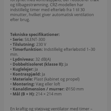
og tilbagestrømning. CRZ-modellen har
indstillelig timer med efterløb fra 1 til 30
minutter, hvilket giver automatisk ventilation
efter brug.
Tekniske specifikationer:
•
Serie:
SILENT-300
•
Tilslutning:
230 V
•
Timerfunktion:
Indstillelig efterløbstid 1–30
min.
•
Lydniveau:
32 dB(A)
•
Dobbeltisoleret (klasse II):
Ja
•
Kuglelejer:
Ja
•
Kontraspjæld:
Ja
•
Materiale:
Plast (kabinet og propel)
•
Montering:
Væg eller loft
•
Kanaldimension / murrør:
Ø150 mm
•
Mål (B × H):
214 × 214 mm
En kraftig og støjsvag ventilator med timer –