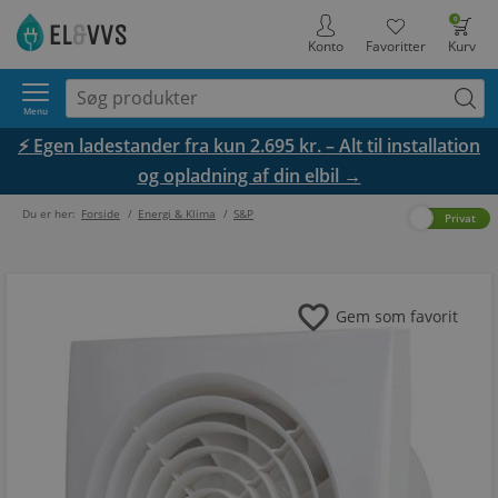
0
Konto
Favoritter
Kurv
Menu
⚡ Egen ladestander fra kun 2.695 kr. – Alt til installation
og opladning af din elbil →
Du er her:
Forside
/
Energi & Klima
/
S&P
Erhverv
Privat
favorite
Gem som favorit