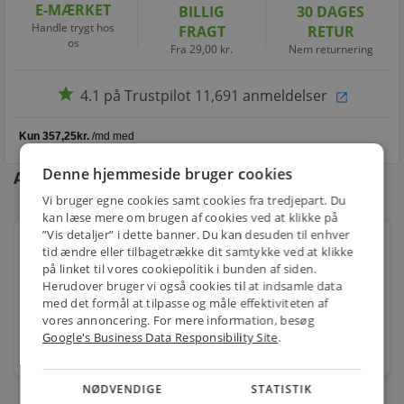
E-MÆRKET
BILLIG
30 DAGES
Handle trygt hos
FRAGT
RETUR
os
Fra 29,00 kr.
Nem returnering
star
4.1 på Trustpilot 11,691 anmeldelser
open_in_new
Denne hjemmeside bruger cookies
Andre kunder købte også
Vi bruger egne cookies samt cookies fra tredjepart. Du
kan læse mere om brugen af cookies ved at klikke på
”Vis detaljer” i dette banner. Du kan desuden til enhver
L&S REGULERING ES 33 1,5A M/AFBRYDER & LAMPE
tid ændre eller tilbagetrække dit samtykke ved at klikke
HVID (TR15)
på linket til vores cookiepolitik i bunden af siden.
Varenr.: 9878004022
Herudover bruger vi også cookies til at indsamle data
med det formål at tilpasse og måle effektiviteten af
463,00
kr.
vores annoncering. For mere information, besøg
Google's Business Data Responsibility Site
.
stk.
NØDVENDIGE
STATISTIK