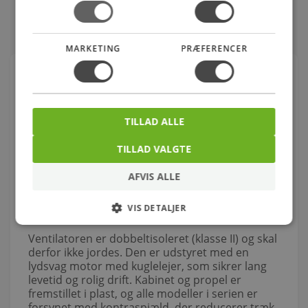
MARKETING
PRÆFERENCER
Om produktet
S&P SILENT-300 CRZ Hvid ventilator med
indstillelig timer – 214 × 214 mm, Ø147 mm
TILLAD ALLE
SILENT-300 CRZ er en støjsvag og effektiv
ventilator i Silent-300 serien, velegnet til
TILLAD VALGTE
badeværelser, toiletrum og lignende rum, hvor
der ønskes høj luftydelse kombineret med lavt
AFVIS ALLE
lydniveau. Modellen er designet til stabil drift og
passer til både væg- og loftmontering.
VIS DETALJER
Ventilatoren er dobbeltisoleret (klasse II) og skal
derfor ikke jordes. Den er udstyret med en
lydsvag motor med kuglelejer, som sikrer lang
levetid og rolig drift. Kabinet og propel er
fremstillet i plast, og alle modeller i serien er
forsynet med kontraspjæld, der reducerer træk