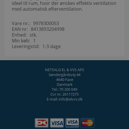
ideel til rum, hvor der ønskes effektiv ventilation
med automatisk efterventilation.
Vare nr.:
9978300053
EAN nr:
8413893204998
Enhed:
stk.
Min køb:
1
Leveringstid:
1-3 dage
NETSALG EL & VVS APS
Søndergårdsvej 44
4640 Faxe
Danmark
Tel.: 70 200 049
Cvr nr. 26117275
E-mail: info@elvvs.dk