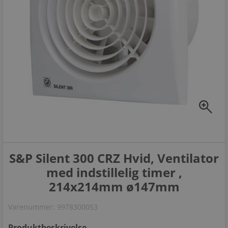
zoom_in
S&P Silent 300 CRZ Hvid, Ventilator
med indstillelig timer ,
214x214mm ø147mm
Varenummer:
9978300053
Produktbeskrivelse