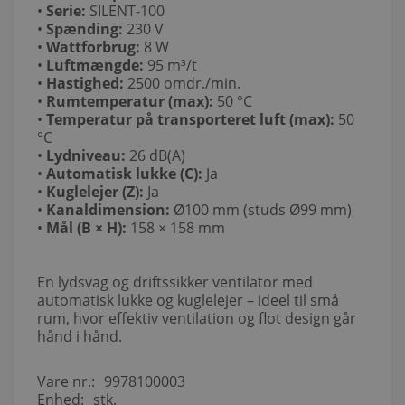
•
Serie:
SILENT-100
•
Spænding:
230 V
•
Wattforbrug:
8 W
•
Luftmængde:
95 m³/t
•
Hastighed:
2500 omdr./min.
•
Rumtemperatur (max):
50 °C
•
Temperatur på transporteret luft (max):
50
°C
•
Lydniveau:
26 dB(A)
•
Automatisk lukke (C):
Ja
•
Kuglelejer (Z):
Ja
•
Kanaldimension:
Ø100 mm (studs Ø99 mm)
•
Mål (B × H):
158 × 158 mm
En lydsvag og driftssikker ventilator med
automatisk lukke og kuglelejer – ideel til små
rum, hvor effektiv ventilation og flot design går
hånd i hånd.
Vare nr.:
9978100003
Enhed:
stk.