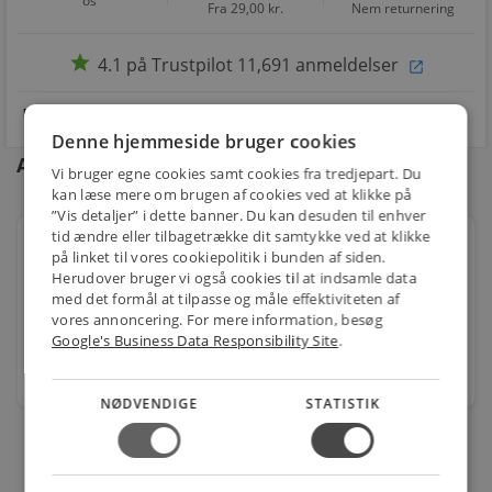
os
Fra 29,00 kr.
Nem returnering
star
4.1 på Trustpilot 11,691 anmeldelser
open_in_new
Denne hjemmeside bruger cookies
Andre kunder købte også
Vi bruger egne cookies samt cookies fra tredjepart. Du
kan læse mere om brugen af cookies ved at klikke på
”Vis detaljer” i dette banner. Du kan desuden til enhver
tid ændre eller tilbagetrække dit samtykke ved at klikke
S&P Silent 100 CZ Hvid, Ventilator Standard,
på linket til vores cookiepolitik i bunden af siden.
158x158mm ø99mm
Herudover bruger vi også cookies til at indsamle data
Varenr.: 9978100306
med det formål at tilpasse og måle effektiviteten af
vores annoncering. For mere information, besøg
619,00
kr.
Google's Business Data Responsibility Site
.
stk.
NØDVENDIGE
STATISTIK