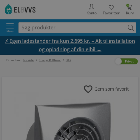
0
Konto
Favoritter
Kurv
Menu
⚡ Egen ladestander fra kun 2.695 kr. – Alt til installation
og opladning af din elbil →
Du er her:
Forside
/
Energi & Klima
/
S&P
Erhverv
Privat
favorite
Gem som favorit