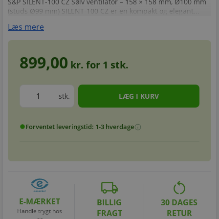
S&P SILENT-100 CZ Sølv ventilator – 158 × 158 mm, Ø100 mm
(studs Ø99 mm) SILENT-100 CZ er en kompakt og elegant...
Læs mere
899,00
kr. for
1
stk.
stk.
Forventet leveringstid: 1-3 hverdage
info
circle
local_shipping
restart_alt
E-MÆRKET
BILLIG
30 DAGES
Handle trygt hos
FRAGT
RETUR