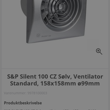
zoom_in
S&P Silent 100 CZ Sølv, Ventilator
Standard, 158x158mm ø99mm
Varenummer:
9978100003
Produktbeskrivelse