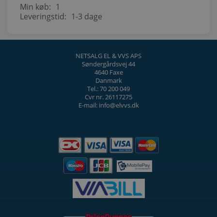
Min køb:
1
Leveringstid:
1-3 dage
NETSALG EL & VVS APS
Søndergårdsvej 44
4640 Faxe
Danmark
Tel.: 70 200 049
Cvr nr. 26117275
E-mail: info@elvvs.dk