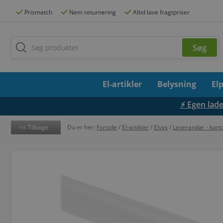
Prismatch
Nem returnering
Altid lave fragtpriser
El-artikler
Belysning
El
⚡ Egen lades
Tilbage
Du er her:
Forside
/
El-artikler
/
Elvvs
/
Leverandør - kart