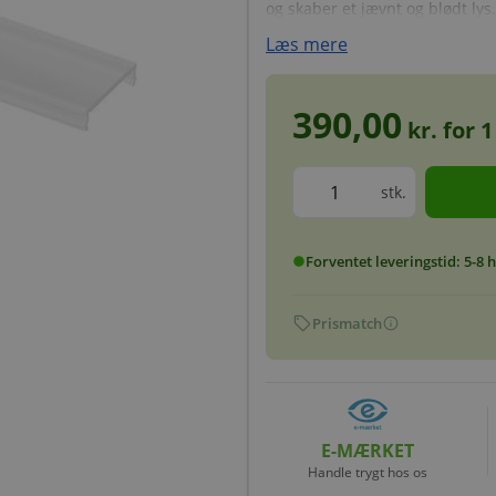
og skaber et jævnt og blødt lys.
Læs mere
390,00
kr. for
1
stk.
Forventet leveringstid: 5-8
circle
sell
info
Prismatch
E-MÆRKET
Handle trygt hos os