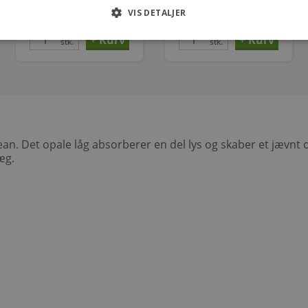
47,00
170,00
VIS DETALJER
kr.
kr.
stk.
stk.
Lean. Det opale låg absorberer en del lys og skaber et jævn
væg.