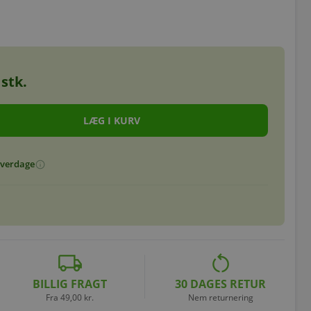
stk.
 hverdage
info
local_shipping
restart_alt
BILLIG FRAGT
30 DAGES RETUR
Fra 49,00 kr.
Nem returnering