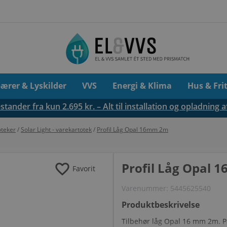
pærer & Lyskilder
VVS
Energi & Klima
Hus & Fri
tander fra kun 2.695 kr. – Alt til installation og opladning a
oteker
/
Solar Light - varekartotek
/
Profil Låg Opal 16mm 2m
favorite
Profil Låg Opal
Favorit
Varenummer:
5445625540
Produktbeskrivelse
Tilbehør låg Opal 16 mm 2m. Pas