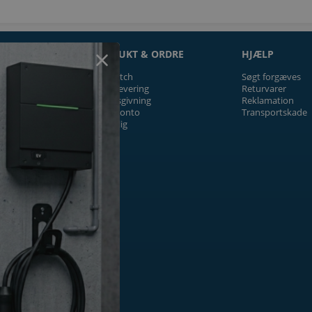
ON
PRODUKT & ORDRE
HJÆLP
Prismatch
Søgt forgæves
Fragt/levering
Returvarer
Tilbudsgivning
Reklamation
Firmakonto
Transportskade
Offentlig
ger
k