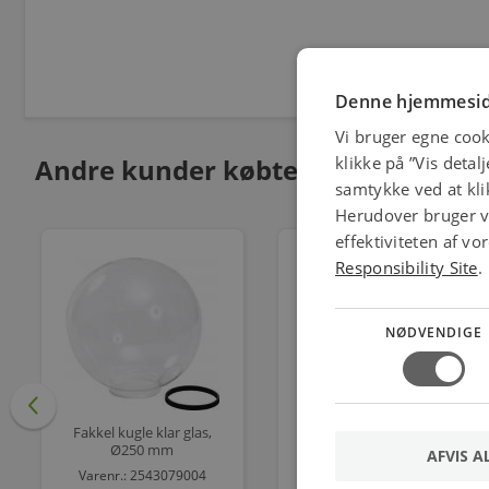
Denne hjemmesid
Vi bruger egne cook
Andre kunder købte også
klikke på ”Vis detal
samtykke ved at klik
Herudover bruger vi
effektiviteten af v
Responsibility Site
.
NØDVENDIGE
Fakkel kugle klar glas,
Flash Light Downlight
Ø250 mm
Dl830 230v Hvid Ip44,
AFVIS A
inderdiameter
Kipb
Varenr.: 2543079004
Varenr.: 5442636024
Ø98,5/94,5 mm