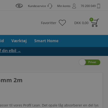
Kundeservice
Min konto
70 200 049
0
Favoritter
DKK
0,00
tid
Værktøj
Smart Home
f din elbil →
Erhverv
Privat
 16mm 2m
ser til vores Profil Lean. Det opale låg absorberer en del lys