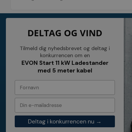
KONTAKT
INFORMATI
DELTAG OG VIND
NETSALG EL & VVS APS
Blog
Søndergårdsvej 44
Cookies
4640 Faxe
Kundeservice
Danmark
Åbningstider
Tilmeld dig nyhedsbrevet og deltag i
Tel.: 70 200 049
Hvem er vi ?
konkurrencen om en
Cvr nr. 26117275
Vilkår
EVON Start 11 kW Ladestander
E-mail: info@elvvs.dk
Bankoplysnin
Privatlivspoliti
med 5 meter kabel
Deltag i konkurrencen nu →