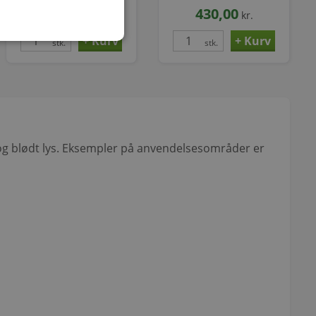
2.463,00
430,00
kr.
kr.
stk.
stk.
t og blødt lys. Eksempler på anvendelsesområder er