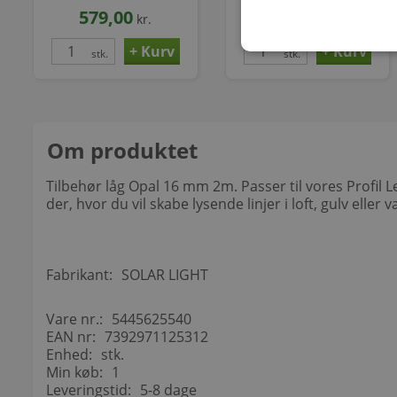
579,00
108,00
kr.
kr.
stk.
stk.
Om produktet
Tilbehør låg Opal 16 mm 2m. Passer til vores Profil 
der, hvor du vil skabe lysende linjer i loft, gulv eller 
Fabrikant:
SOLAR LIGHT
Vare nr.:
5445625540
EAN nr:
7392971125312
Enhed:
stk.
Min køb:
1
Leveringstid:
5-8 dage