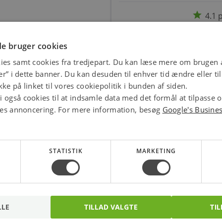
star
4.1 
e bruger cookies
ies samt cookies fra tredjepart. Du kan læse mere om brugen a
jer” i dette banner. Du kan desuden til enhver tid ændre eller t
ke på linket til vores cookiepolitik i bunden af siden.
 også cookies til at indsamle data med det formål at tilpasse 
ores annoncering. For mere information, besøg
Google's Busine
STATISTIK
MARKETING
Fatning G9 M/m10
Clio Led 12w/827
Bund
1000lm Modul Gii
LLE
TILLAD VALGTE
TIL
Varenr.: 5449620635
Varenr.: 5442002360