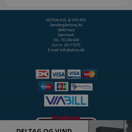
NETSALG EL & VVS APS
Søndergårdsvej 44
4640 Faxe
Danmark
Tel.: 70 200 049
Cvr nr. 26117275
E-mail: info@elvvs.dk
DELTAG OG VIND