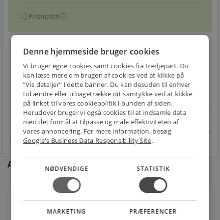
sell
info
Prismatch
Denne hjemmeside bruger cookies
local_shipping
restart_alt
Vi bruger egne cookies samt cookies fra tredjepart. Du
E-MÆRKET
BILLIG
30 DAGES
kan læse mere om brugen af cookies ved at klikke på
Handle trygt hos
FRAGT
RETUR
”Vis detaljer” i dette banner. Du kan desuden til enhver
os
tid ændre eller tilbagetrække dit samtykke ved at klikke
Fra 49,00 kr.
Nem returnering
på linket til vores cookiepolitik i bunden af siden.
Herudover bruger vi også cookies til at indsamle data
star
4.1 på Trustpilot 11,691 anmeldelser
open_in_new
med det formål at tilpasse og måle effektiviteten af
vores annoncering. For mere information, besøg
Google's Business Data Responsibility Site
.
Andre kunder købte også
NØDVENDIGE
STATISTIK
Lavabo studio gulvstående toilet inkl. slim sæde
820x620x360mm 4/6l skjult lås hvid
MARKETING
PRÆFERENCER