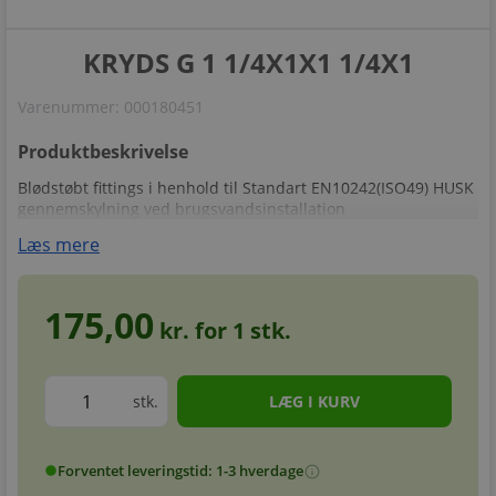
KRYDS G 1 1/4X1X1 1/4X1
Varenummer:
000180451
Produktbeskrivelse
Blødstøbt fittings i henhold til Standart EN10242(ISO49) HUSK
gennemskylning ved brugsvandsinstallation
Læs mere
175,00
kr. for
1
stk.
stk.
Forventet leveringstid: 1-3 hverdage
info
circle