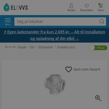
0
Konto
Favoritter
Kurv
Menu
⚡ Egen ladestander fra kun 2.695 kr. – Alt til installation
og opladning af din elbil →
Du er her:
Forside
/
VVS
/
VVS Katalog1
/
Produkter UG 3
Erhverv
Privat
favorite
Gem som favorit
zoom_in