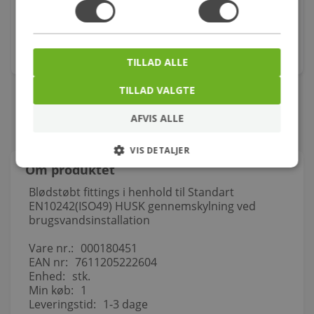
Varenr.: 604299300
2.398,00
kr.
stk.
TILLAD ALLE
TILLAD VALGTE
AFVIS ALLE
VIS DETALJER
Om produktet
Blødstøbt fittings i henhold til Standart
EN10242(ISO49) HUSK gennemskylning ved
brugsvandsinstallation
Vare nr.:
000180451
EAN nr:
7611205222604
Enhed:
stk.
Min køb:
1
Leveringstid:
1-3 dage