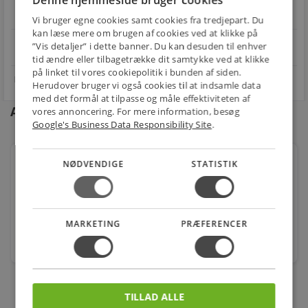
Denne hjemmeside bruger cookies
FRAGT
RETUR
os
Fra 29,00 kr.
Nem returnering
Vi bruger egne cookies samt cookies fra tredjepart. Du
kan læse mere om brugen af cookies ved at klikke på
star
”Vis detaljer” i dette banner. Du kan desuden til enhver
4.1 på Trustpilot 11,691 anmeldelser
open_in_new
tid ændre eller tilbagetrække dit samtykke ved at klikke
på linket til vores cookiepolitik i bunden af siden.
Herudover bruger vi også cookies til at indsamle data
med det formål at tilpasse og måle effektiviteten af
Andre kunder købte også
vores annoncering. For mere information, besøg
Google's Business Data Responsibility Site
.
Minilux control, 2-leder
NØDVENDIGE
STATISTIK
Varenr.: 3467001270
1.332,00
kr.
MARKETING
PRÆFERENCER
stk.
TILLAD ALLE