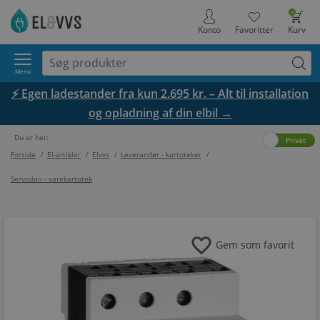
0
Konto
Favoritter
Kurv
Menu
⚡ Egen ladestander fra kun 2.695 kr. – Alt til installation
og opladning af din elbil →
Du er her:
Erhverv
Privat
Forside
/
El-artikler
/
Elvvs
/
Leverandør - kartoteker
/
Servodan - varekartotek
favorite
Gem som favorit