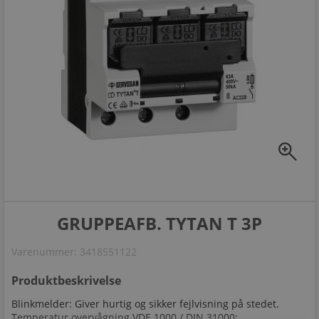
zoom_in
GRUPPEAFB. TYTAN T 3P
Varenummer:
3418551122
Produktbeskrivelse
Blinkmelder: Giver hurtig og sikker fejlvisning på stedet.
Temperatur overvågning VDE 1000 / DIN 31000: