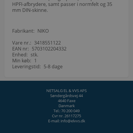
HPFI-afbrydere, samt passer i normfelt og 35
mm DIN-skinne.
Fabrikant:
NIKO
Vare nr.:
3418551122
EAN nr:
5703102204332
Enhed:
stk.
Min køb:
1
Leveringstid:
5-8 dage
NETSALG EL & VVS APS
Søndergårdsvej 44
4640 Faxe
Danmark
Tel.: 70 200 049
Cvr nr. 26117275
E-mail: info@elvvs.dk