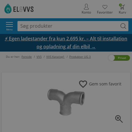
0
Konto
Favoritter
Kurv
Menu
⚡ Egen ladestander fra kun 2.695 kr. – Alt til installation
og opladning af din elbil →
Du er her:
Forside
/
VVS
/
VVS Katalog1
/
Produkter UG 3
Erhverv
Privat
favorite
Gem som favorit
zoom_in