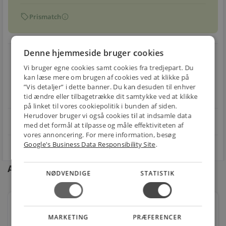
sell
info
Prismatch
Denne hjemmeside bruger cookies
local_shipping
restart_alt
Vi bruger egne cookies samt cookies fra tredjepart. Du
E-MÆRKET
BILLIG
30 DAGES
kan læse mere om brugen af cookies ved at klikke på
Handle trygt hos
FRAGT
RETUR
”Vis detaljer” i dette banner. Du kan desuden til enhver
os
tid ændre eller tilbagetrække dit samtykke ved at klikke
Fra 49,00 kr.
Nem returnering
på linket til vores cookiepolitik i bunden af siden.
Herudover bruger vi også cookies til at indsamle data
star
4.1 på Trustpilot 11,691 anmeldelser
open_in_new
med det formål at tilpasse og måle effektiviteten af
vores annoncering. For mere information, besøg
Google's Business Data Responsibility Site
.
Andre kunder købte også
NØDVENDIGE
STATISTIK
Lavabo studio gulvstående toilet inkl. slim sæde
820x620x360mm 4/6l skjult lås hvid
MARKETING
PRÆFERENCER