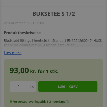
BUKSETEE S 1/2
Varenummer:
000132104
Produktbeskrivelse
Blødstøbt fittings i henhold til Standart EN10242(ISO49) HUSK
gennemskylning ved brugsvandsinstallation
Læs mere
93,00
kr. for
1
stk.
stk.
Forventet leveringstid: 1-3 hverdage
info
circle