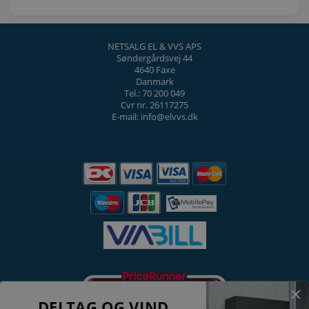
NETSALG EL & VVS APS
Søndergårdsvej 44
4640 Faxe
Danmark
Tel.: 70 200 049
Cvr nr. 26117275
E-mail: info@elvvs.dk
DELTAG OG VIND