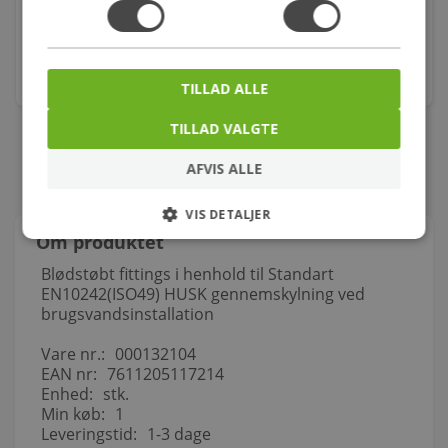
Varenr.: 604299300
2.398,00
kr.
stk.
TILLAD ALLE
TILLAD VALGTE
AFVIS ALLE
VIS DETALJER
Om produktet
Blødstøbt fittings i henhold til Standart
EN10242(ISO49) HUSK gennemskylning ved
brugsvandsinstallation
Vare nr.:
000132104
EAN nr:
7611205117214
Enhed:
stk.
Min køb:
1
Leveringstid:
1-3 dage