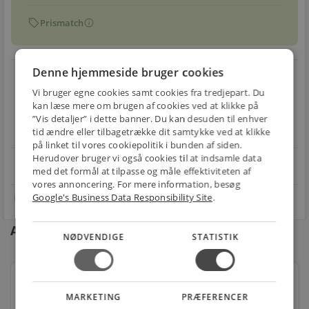
sell
info
Prismatch
Denne hjemmeside bruger cookies
local_shipping
restart_alt
Vi bruger egne cookies samt cookies fra tredjepart. Du
E-MÆRKET
BILLIG
30 DAGES
kan læse mere om brugen af cookies ved at klikke på
Handle trygt hos
FRAGT
RETUR
”Vis detaljer” i dette banner. Du kan desuden til enhver
os
tid ændre eller tilbagetrække dit samtykke ved at klikke
Fra 49,00 kr.
Nem returnering
på linket til vores cookiepolitik i bunden af siden.
Herudover bruger vi også cookies til at indsamle data
star
4.1 på Trustpilot 11,691 anmeldelser
open_in_new
med det formål at tilpasse og måle effektiviteten af
vores annoncering. For mere information, besøg
Google's Business Data Responsibility Site
.
Andre kunder købte også
NØDVENDIGE
STATISTIK
Lavabo studio gulvstående toilet inkl. slim sæde
820x620x360mm 4/6l skjult lås hvid
MARKETING
PRÆFERENCER