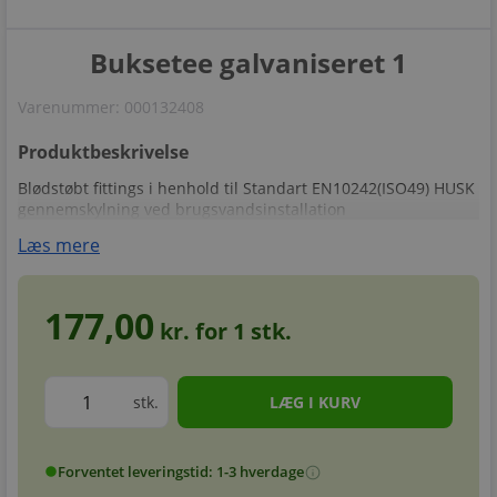
Buksetee galvaniseret 1
Varenummer:
000132408
Produktbeskrivelse
Blødstøbt fittings i henhold til Standart EN10242(ISO49) HUSK
gennemskylning ved brugsvandsinstallation
Læs mere
177,00
kr. for
1
stk.
stk.
Forventet leveringstid: 1-3 hverdage
info
circle