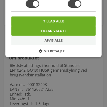
Varenr.: 604299300
2.398,00
kr.
stk.
TILLAD ALLE
TILLAD VALGTE
AFVIS ALLE
VIS DETALJER
Om produktet
Blødstøbt fittings i henhold til Standart
EN10242(ISO49) HUSK gennemskylning ved
brugsvandsinstallation
Vare nr.:
000132408
EAN nr:
7611205217235
Enhed:
stk.
Min køb:
1
Leveringstid:
1-3 dage