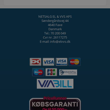
NETSALG EL & VVS APS
Søndergårdsvej 44
4640 Faxe
Danmark
Tel.: 70 200 049
Cvr nr. 26117275
E-mail: info@elvvs.dk
DELTAG OG VIND