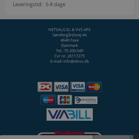
Leveringstid:
5-8 dage
NETSALG EL & VVS APS
Søndergårdsvej 44
4640 Faxe
Danmark
Tel.: 70 200 049
Cvr nr. 26117275
E-mail: info@elvvs.dk