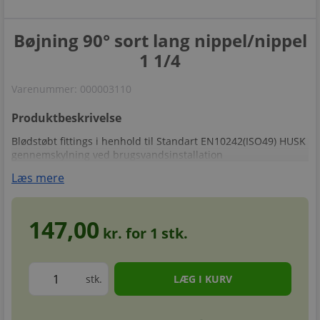
Bøjning 90° sort lang nippel/nippel
1 1/4
Varenummer:
000003110
Produktbeskrivelse
Blødstøbt fittings i henhold til Standart EN10242(ISO49) HUSK
gennemskylning ved brugsvandsinstallation
Læs mere
147,00
kr. for
1
stk.
stk.