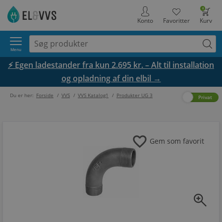
0
Konto
Favoritter
Kurv
Menu
⚡ Egen ladestander fra kun 2.695 kr. – Alt til installation
og opladning af din elbil →
Du er her:
Forside
/
VVS
/
VVS Katalog1
/
Produkter UG 3
Erhverv
Privat
favorite
Gem som favorit
zoom_in