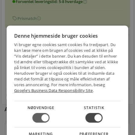
Forventet leveringstid: 5-8 hverdage
info
circle
sell
info
Prismatch
Denne hjemmeside bruger cookies
local_shipping
restart_alt
Vi bruger egne cookies samt cookies fra tredjepart. Du
kan læse mere om brugen af cookies ved at klikke på
E-MÆRKET
BILLIG
30 DAGES
”Vis detaljer” i dette banner. Du kan desuden til enhver
Handle trygt hos
FRAGT
RETUR
tid ændre eller tilbagetrække dit samtykke ved at klikke
os
Fra 49,00 kr.
Nem returnering
på linket til vores cookiepolitik i bunden af siden.
Herudover bruger vi også cookies til at indsamle data
med det formål at tilpasse og måle effektiviteten af
star
4.1 på Trustpilot 11,691 anmeldelser
open_in_new
vores annoncering. For mere information, besøg
Google's Business Data Responsibility Site
.
NØDVENDIGE
STATISTIK
Andre kunder købte også
Lavabo studio gulvstående toilet inkl. slim sæde
MARKETING
PRÆFERENCER