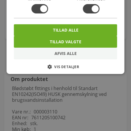
820x620x360mm 4/6l skjult lås hvid
Varenr.: 604299300
2.398,00
kr.
TILLAD ALLE
stk.
TILLAD VALGTE
AFVIS ALLE
VIS DETALJER
Om produktet
Blødstøbt fittings i henhold til Standart
EN10242(ISO49) HUSK gennemskylning ved
brugsvandsinstallation
Vare nr.:
000003110
EAN nr:
7611205100742
Enhed:
stk.
Min køb:
1