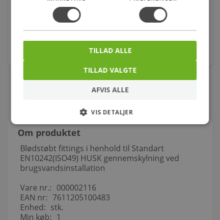
820x620x360mm 4/6l skjult lås hvid
Varenr.: 604299300
2.398,00
kr.
TILLAD ALLE
stk.
TILLAD VALGTE
AFVIS ALLE
VIS DETALJER
Om produktet
Blødstøbt fittings i henhold til Standart
EN10242(ISO49) HUSK gennemskylning ved
brugsvandsinstallation
Vare nr.:
000002116
EAN nr:
7611205100483
Enhed:
stk.
Min køb:
1