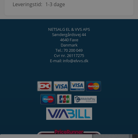
Leveringstid:
1-3 dage
NETSALG EL & VVS APS
Søndergårdsvej 44
4640 Faxe
Danmark
Tel.: 70 200 049
Cvr nr. 26117275
E-mail: info@elvvs.dk