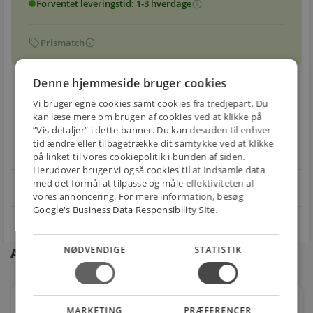
Forventet leveringstid: 1-3 hverdage
info
circle
sell
info
Prismatch
Denne hjemmeside bruger cookies
local_shipping
restart_alt
Vi bruger egne cookies samt cookies fra tredjepart. Du
kan læse mere om brugen af cookies ved at klikke på
E-MÆRKET
BILLIG
30 DAGES
”Vis detaljer” i dette banner. Du kan desuden til enhver
Handle trygt hos
FRAGT
RETUR
tid ændre eller tilbagetrække dit samtykke ved at klikke
os
Fra 29,00 kr.
Nem returnering
på linket til vores cookiepolitik i bunden af siden.
Herudover bruger vi også cookies til at indsamle data
med det formål at tilpasse og måle effektiviteten af
star
4.1 på Trustpilot 11,691 anmeldelser
open_in_new
vores annoncering. For mere information, besøg
Google's Business Data Responsibility Site
.
NØDVENDIGE
STATISTIK
Andre kunder købte også
Lavabo studio gulvstående toilet inkl. slim sæde
MARKETING
PRÆFERENCER