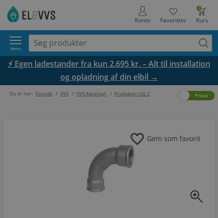
0
Konto
Favoritter
Kurv
Menu
⚡ Egen ladestander fra kun 2.695 kr. – Alt til installation
og opladning af din elbil →
Du er her:
Forside
/
VVS
/
VVS Katalog1
/
Produkter UG 3
Erhverv
Privat
favorite
Gem som favorit
zoom_in