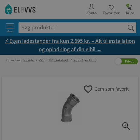
0
Konto
Favoritter
Kurv
Menu
⚡ Egen ladestander fra kun 2.695 kr. – Alt til installation
og opladning af din elbil →
Du er her:
Forside
/
VVS
/
VVS Katalog1
/
Produkter UG 3
Erhverv
Privat
favorite
Gem som favorit
zoom_in