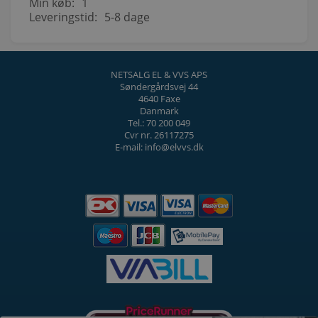
Min køb:
1
Leveringstid:
5-8 dage
NETSALG EL & VVS APS
Søndergårdsvej 44
4640 Faxe
Danmark
Tel.: 70 200 049
Cvr nr. 26117275
E-mail: info@elvvs.dk