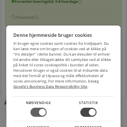
Forventet leveringstid: 5-8 hverdage
info
circle
sell
info
Prismatch
Denne hjemmeside bruger cookies
local_shipping
restart_alt
Vi bruger egne cookies samt cookies fra tredjepart. Du
kan læse mere om brugen af cookies ved at klikke på
E-MÆRKET
BILLIG
30 DAGES
”Vis detaljer” i dette banner. Du kan desuden til enhver
Handle trygt hos
FRAGT
RETUR
tid ændre eller tilbagetrække dit samtykke ved at klikke
os
Fra 49,00 kr.
Nem returnering
på linket til vores cookiepolitik i bunden af siden.
Herudover bruger vi også cookies til at indsamle data
star
med det formål at tilpasse og måle effektiviteten af
4.1 på Trustpilot 11,691 anmeldelser
open_in_new
vores annoncering. For mere information, besøg
Google's Business Data Responsibility Site
.
Andre kunder købte også
NØDVENDIGE
STATISTIK
Lavabo studio gulvstående toilet inkl. slim sæde