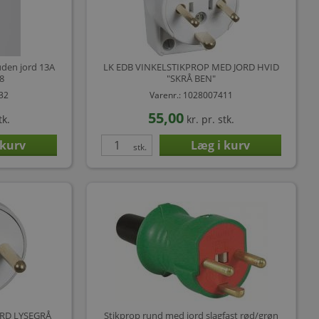
uden jord 13A
LK EDB VINKELSTIKPROP MED JORD HVID
18
"SKRÅ BEN"
032
Varenr.: 1028007411
55,00
tk.
kr.
pr. stk.
stk.
ORD LYSEGRÅ
Stikprop rund med jord slagfast rød/grøn