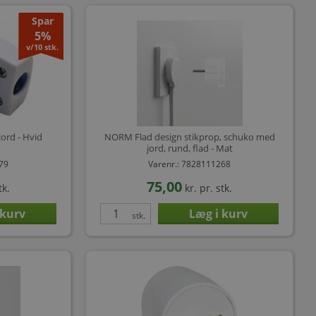
Spar
5%
v/10 stk.
ord - Hvid
NORM Flad design stikprop, schuko med
jord, rund, flad - Mat
479
Varenr.: 7828111268
75,00
tk.
kr.
pr. stk.
stk.