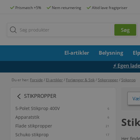
Prismatch +5%
Nem returnering
Altid lave fragtpriser
El-artikler
Belysning
El
⚡ Egen lades
Du er her:
Forside
/
El-artikler
/
Forlænger & Stik
/
Stikpropper
/
Stikprop
STIKPROPPER
Væl
5-Polet Stikprop 400V
6
Apparatstik
6
Sti
Flade stikpropper
21
Schuko stikprop
17
Her finde