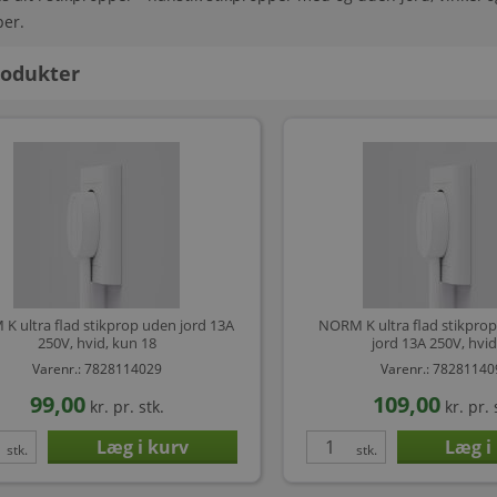
per.
odukter
K ultra flad stikprop uden jord 13A
NORM K ultra flad stikpro
250V, hvid, kun 18
jord 13A 250V, hvid
Varenr.: 7828114029
Varenr.: 7828114
99,00
109,00
kr.
pr. stk.
kr.
pr. 
stk.
stk.