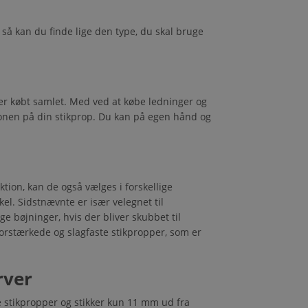
, så kan du finde lige den type, du skal bruge
er købt samlet. Med ved at købe ledninger og
ionen på din stikprop. Du kan på egen hånd og
tion, kan de også vælges i forskellige
el. Sidstnævnte er især velegnet til
e bøjninger, hvis der bliver skubbet til
e forstærkede og slagfaste stikpropper, som er
rver
e stikpropper og stikker kun 11 mm ud fra