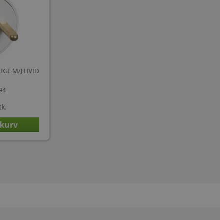
IGE M/J HVID
894
tk.