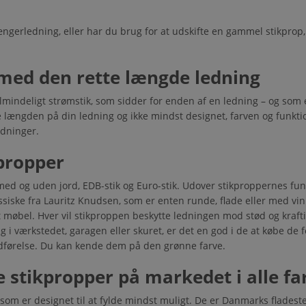
rlængerledning, eller har du brug for at udskifte en gammel stikprop
med den rette længde ledning
lmindeligt strømstik, som sidder for enden af en ledning – og som 
e længden på din ledning og ikke mindst designet, farven og funkt
ledninger.
propper
 med og uden jord, EDB-stik og Euro-stik. Udover stikproppernes funk
iske fra Lauritz Knudsen, som er enten runde, flade eller med vink
møbel. Hver vil stikproppen beskytte ledningen mod stød og kraftig
rug i værkstedet, garagen eller skuret, er det en god i de at købe d
udførelse. Du kan kende dem på den grønne farve.
 stikpropper på markedet i alle fa
som er designet til at fylde mindst muligt. De er Danmarks fladest