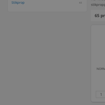
Stikprop
65
stikprop
65
pr
NORM 