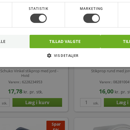
stk.
stk.
STATISTIK
MARKETING
LLE
TILLAD VALGTE
TIL
VIS DETALJER
 Schuko Vinkel stikprop med jord -
Stikprop rund med jord
Hvid
Varenr.: 6228234953
Varenr.: 0828100
17,78
16,00
kr.
pr. stk.
kr.
pr. s
stk.
stk.
Spar