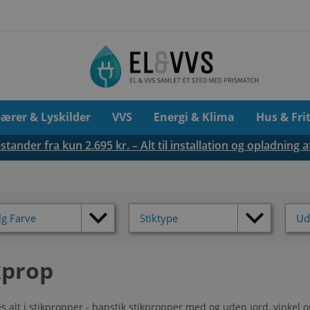
pærer & Lyskilder
VVS
Energi & Klima
Hus & Fri
tander fra kun 2.695 kr. – Alt til installation og opladning a
g Farve
Stiktype
Ud
kprop
s alt i stikpropper - hanstik stikpropper med og uden jord, vinkel 