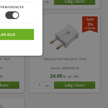
stk.
PRÆFERENCER
Spar
Spar
5%
5%
v/10 stk.
v/10 stk.
LAD ALLE
 - Sort
Stikprop flad uden jord - Hvid
412
Varenr.: 0828100218
24,00
tk.
kr.
pr. stk.
stk.