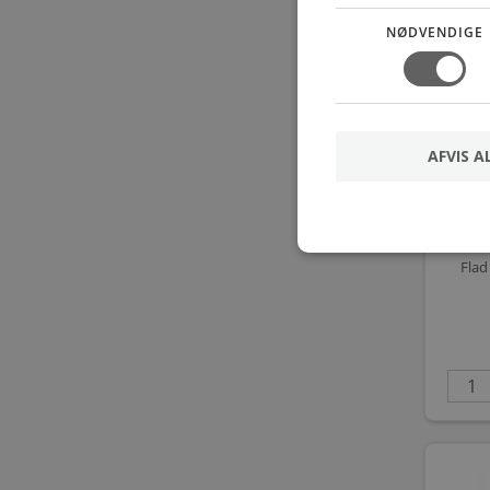
NØDVENDIGE
AFVIS A
Flad