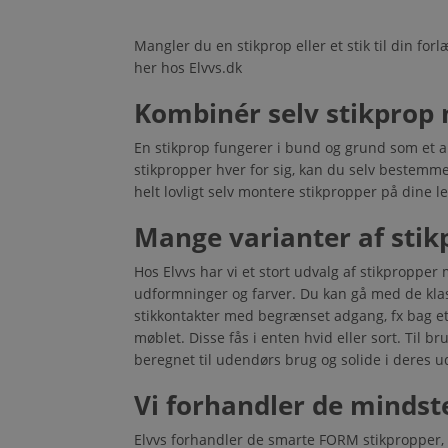
Mangler du en stikprop eller et stik til din fo
her hos Elvvs.dk
Kombinér selv stikprop 
En stikprop fungerer i bund og grund som et a
stikpropper hver for sig, kan du selv bestemm
helt lovligt selv montere stikpropper på dine 
Mange varianter af stik
Hos Elvvs har vi et stort udvalg af stikpropper
udformninger og farver. Du kan gå med de klass
stikkontakter med begrænset adgang, fx bag et 
møblet. Disse fås i enten hvid eller sort. Til b
beregnet til udendørs brug og solide i deres 
Vi forhandler de mindste
Elvvs forhandler de smarte FORM stikpropper, 