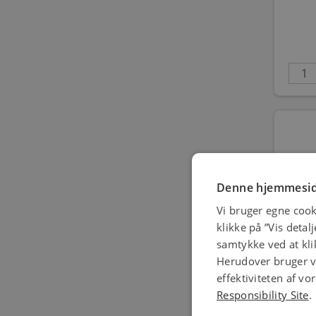
Denne hjemmesid
Vi bruger egne cook
klikke på ”Vis detal
NORM 
samtykke ved at klik
Herudover bruger vi
effektiviteten af v
Responsibility Site
.