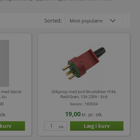
Sorted:
p med dansk
Stikprop med Jord Brudsikker IP44,
, ku
Rød/Grøn, 13A 250V - Erst
090
Varenr.: 183034
19,00
stk.
kr.
pr. stk.
stk.