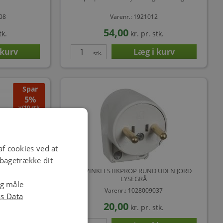
008
Varenr.: 1921012
54,00
tk.
kr.
pr. stk.
stk.
Spar
5%
v/10 stk.
f cookies ved at
ilbagetrække dit
d - Sort
LK VINKELSTIKPROP RUND UDEN JORD
LYSEGRÅ
og måle
344
Varenr.: 1028009037
ss Data
20,00
tk.
kr.
pr. stk.