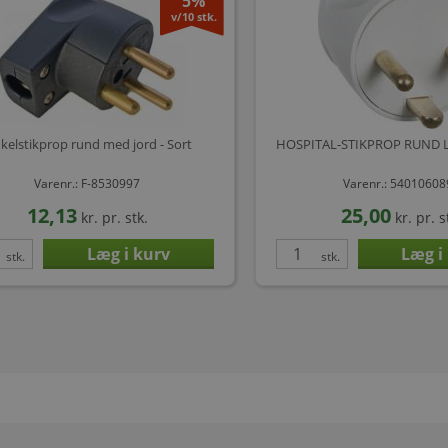
5%
v/10 stk.
nkelstikprop rund med jord - Sort
HOSPITAL-STIKPROP RUND L
Varenr.: F-8530997
Varenr.: 5401060
12,13
25,00
kr.
pr. stk.
kr.
pr. s
stk.
stk.