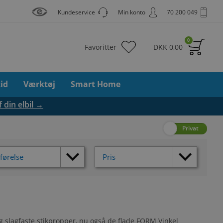
Kundeservice
Min konto
70 200 049
0
Favoritter
DKK
0,00
tid
Værktøj
Smart Home
f din elbil →
Erhverv
Privat
førelse
Pris
og slagfaste stikpropper, nu også de flade FORM Vinkel