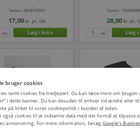
Varenr.: 0828105051
Varenr.: 1028009
17,00
28,00
kr.
pr. stk.
kr.
pr. s
stk.
stk.
e bruger cookies
ies samt cookies fra tredjepart. Du kan læse mere om brugen a
jer” i dette banner. Du kan desuden til enhver tid ændre eller t
Flad design stikprop, schuko med
Stikprop flad uden jor
ke på linket til vores cookiepolitik i bunden af siden.
jord, rund, flad - Sor
 også cookies til at indsamle data med det formål at tilpasse 
Varenr.: 7828111271
Varenr.: 0828100
ores annoncering. For mere information, besøg
Google's Busine
75,00
10,83
kr.
pr. stk.
kr.
pr. s