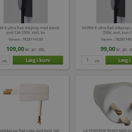
 K ultra flad stikprop med dansk
NORM K ultra flad stikprop 
jord 13A 250V, sort, ku
250V, sort, kun 
Varenr.: 7828114100
Varenr.: 7828114
109,00
99,00
kr.
pr. stk.
kr.
pr. s
stk.
stk.
elstikprop flad uden jord hvid 16A
LK STIKPROP RUND MED J