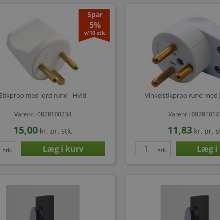
Spar
5%
v/10 stk.
Stikprop med jord rund - Hvid
Vinkelstikprop rund med j
Varenr.: 0828100234
Varenr.: 0828101
15,00
11,83
kr.
pr. stk.
kr.
pr. s
stk.
stk.