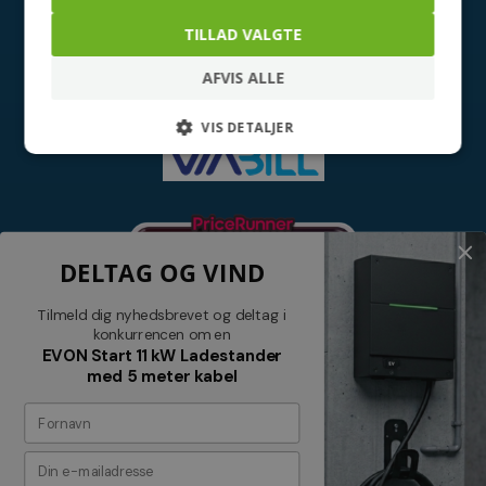
TILLAD VALGTE
AFVIS ALLE
VIS DETALJER
DELTAG OG VIND
Tilmeld dig nyhedsbrevet og deltag i
konkurrencen om en
EVON Start 11 kW Ladestander
med 5 meter kabel
Nyhedsbrev
Tilmeld dig vores nyhedsbrev og
modtag relevante tilbud og nyheder