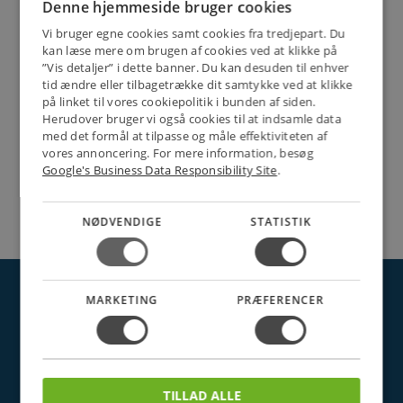
Denne hjemmeside bruger cookies
Vi bruger egne cookies samt cookies fra tredjepart. Du
kan læse mere om brugen af cookies ved at klikke på
”Vis detaljer” i dette banner. Du kan desuden til enhver
tid ændre eller tilbagetrække dit samtykke ved at klikke
på linket til vores cookiepolitik i bunden af siden.
Herudover bruger vi også cookies til at indsamle data
med det formål at tilpasse og måle effektiviteten af
vores annoncering. For mere information, besøg
Google's Business Data Responsibility Site
.
NØDVENDIGE
STATISTIK
NETSALG EL & VVS APS
MARKETING
PRÆFERENCER
Søndergårdsvej 44
4640 Faxe
Danmark
Tel.: 70 200 049
Cvr nr. 26117275
E-mail: info@elvvs.dk
TILLAD ALLE