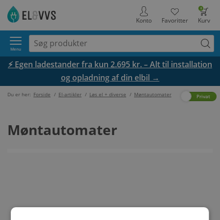
0
Konto
Favoritter
Kurv
Menu
⚡ Egen ladestander fra kun 2.695 kr. – Alt til installation
og opladning af din elbil →
Du er her:
Forside
/
El-artikler
/
Løs el + diverse
/
Møntautomater
Erhverv
Privat
Møntautomater