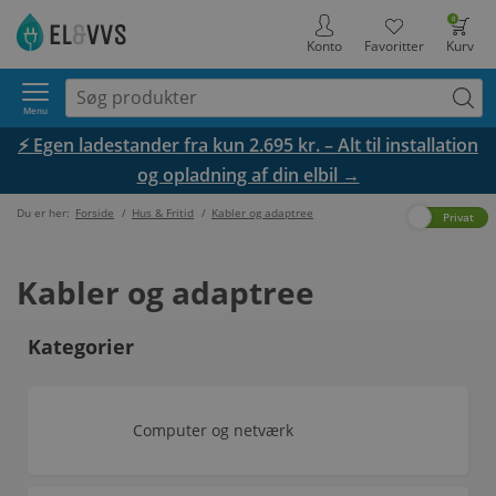
0
Konto
Favoritter
Kurv
Menu
⚡ Egen ladestander fra kun 2.695 kr. – Alt til installation
og opladning af din elbil →
Du er her:
Forside
/
Hus & Fritid
/
Kabler og adaptree
Erhverv
Privat
Kabler og adaptree
Kategorier
Computer og netværk