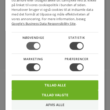
tid ændre eller tilbagetrække dit samtykke ved at klikke
på linket til vores cookiepolitik i bunden af siden.
tilbehør
Herudover bruger vi også cookies til at indsamle data
med det formål at tilpasse og måle effektiviteten af
vores annoncering. For mere information, besøg
Google's Business Data Responsibility Site
.
Video
NØDVENDIGE
STATISTIK
Værktøjer
MARKETING
PRÆFERENCER
Mærker
TILLAD ALLE
TILLAD VALGTE
AFVIS ALLE