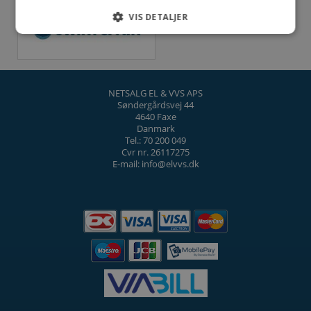
VIS DETALJER
NETSALG EL & VVS APS
Søndergårdsvej 44
4640 Faxe
Danmark
Tel.: 70 200 049
Cvr nr. 26117275
E-mail: info@elvvs.dk